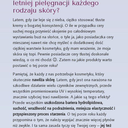
letniej pielęgnacji każdego
rodzaju skóry?
Latem, gdy żar leje się z nieba, ciężko stosować tłuste
kremy o bogatej konsystencji. O ile w przypadku cery
suchej mogą przynieść ukojenie po całodniowym
wystawianiu buzi na słońce, o tyle ja, jako posiadaczka cery
mieszanej nawet nie chcę myśleć o dodatkowej dość
ciężkiej warstwie kosmetyku, gdy mam wrażenie, że moja
skóra się topi. Pewnie posiadacze cery tłustej doskonale
wiedzą, o co mi chodzi 😉. Zatem na jakie produkty warto
postawić o tej porze roku?
Pamiętaj, że każdy z nas potrzebuje kosmetyku, który
skutecznie
nawilża skórę
. Latem, gdy jest ona narażona na
szkodliwe działanie wielu czynników zewnętrznych, przede
wszystkim promieniowania UV i wysokiej temperatury,
znacznie szybciej traci nawilżenie. A jakie są tego efekty?
Przede wszystkim
uszkodzona bariera hydrolipidowa,
suchość, wrażliwość na podrażnienia, mniejsza elastyczność i
przyspieszony proces starzenia
. O tej porze roku każdy
przypomina o tym, że należy wypijać znacznie więcej płynów
niż zwykle. I ta sama zasada tyczy się Twojej cery –
jej też