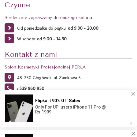
Czynne
Serdecznie zapraszamy do naszego salonu
Od poniedziałku do piątku:
od 9.30 - 20.00
W soboty:
od 9.00 - 14.30
Kontakt z nami
Salon Kosmetyki Profesjonalnej PERŁA
48-250 Głogówek, ul. Zamkowa 5
: 539 960 950
Ta strona używa plików Cookies. Dowiedz się więcej o celu ich
używania i możliwości zmiany ustawień Cookies w przeglądarce.
Kliknij tutaj.