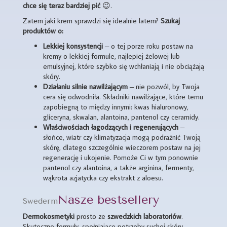
chce się teraz bardziej pić
😉.
Zatem jaki krem sprawdzi się idealnie latem?
Szukaj
produktów o:
Lekkiej konsystencji
– o tej porze roku postaw na
kremy o lekkiej formule, najlepiej żelowej lub
emulsyjnej, które szybko się wchłaniają i nie obciążają
skóry.
Działaniu silnie nawilżającym
– nie pozwól, by Twoja
cera się odwodniła. Składniki nawilżające, które temu
zapobiegną to między innymi: kwas hialuronowy,
gliceryna, skwalan, alantoina, pantenol czy ceramidy.
Właściwościach łagodzących i regenerujących
–
słońce, wiatr czy klimatyzacja mogą podrażnić Twoją
skórę, dlatego szczególnie wieczorem postaw na jej
regenerację i ukojenie. Pomoże Ci w tym ponownie
pantenol czy alantoina, a także arginina, fermenty,
wąkrota azjatycka czy ekstrakt z aloesu.
Nasze bestsellery
Swederm
Dermokosmetyki
prosto ze
szwedzkich laboratoriów
.
Skuteczne formuły, spełniające potrzeby suchej skóry.