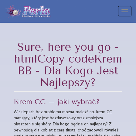
Toggl
naviga
Sure, here you go -
htmlCopy codeKrem
BB - Dla Kogo Jest
Najlepszy?
Krem CC – jaki wybrać?
W sklepach bez problemu można znaleźć np. krem CC
matujący, który jest beztłuszczowy oraz zmniejsza
błyszczenie się skóry. Dla kogo będzie on najlepszy? Z
pewnością dla kobiet z cerą tłustą, choć zadowoli również
panie w starszym wieku, zwłaszcza jeżeli znajdują się w nim