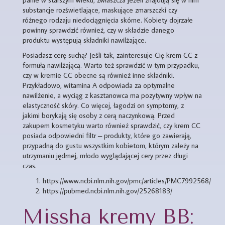
substancje rozświetlające, maskujące zmarszczki czy
różnego rodzaju niedociągnięcia skórne. Kobiety dojrzałe
powinny sprawdzić również, czy w składzie danego
produktu występują składniki nawilżające.
Posiadasz cerę suchą? Jeśli tak, zainteresuje Cię krem CC z
formułą nawilżającą. Warto też sprawdzić w tym przypadku,
czy w kremie CC obecne są również inne składniki.
Przykładowo, witamina A odpowiada za optymalne
nawilżenie, a wyciąg z kasztanowca ma pozytywny wpływ na
elastyczność skóry. Co więcej, łagodzi on symptomy, z
jakimi borykają się osoby z cerą naczynkową. Przed
zakupem kosmetyku warto również sprawdzić, czy krem CC
posiada odpowiedni filtr – produkty, które go zawierają,
przypadną do gustu wszystkim kobietom, którym zależy na
utrzymaniu jędrnej, młodo wyglądającej cery przez długi
czas.
https://www.ncbi.nlm.nih.gov/pmc/articles/PMC7992568/
https://pubmed.ncbi.nlm.nih.gov/25268183/
Missha kremy BB: