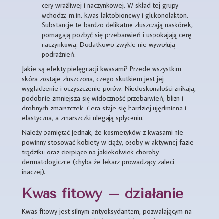
cery wrażliwej i naczynkowej. W skład tej grupy
wchodzą m.in. kwas laktobionowy i glukonolakton.
Substancje te bardzo delikatne złuszczają naskórek,
pomagają pozbyć się przebarwień i uspokajają cerę
naczynkową. Dodatkowo zwykle nie wywołują
podrażnień.
Jakie są efekty pielęgnacji kwasami? Przede wszystkim
skóra zostaje złuszczona, czego skutkiem jest jej
wygładzenie i oczyszczenie porów. Niedoskonałości znikają,
podobnie zmniejsza się widoczność przebarwień, blizn i
drobnych zmarszczek. Cera staje się bardziej ujędrniona i
elastyczna, a zmarszczki ulegają spłyceniu.
Należy pamiętać jednak, że kosmetyków z kwasami nie
powinny stosować kobiety w ciąży, osoby w aktywnej fazie
trądziku oraz cierpiące na jakiekolwiek choroby
dermatologiczne (chyba że lekarz prowadzący zaleci
inaczej).
Kwas fitowy – działanie
Kwas fitowy jest silnym antyoksydantem, pozwalającym na