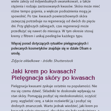
wiele zależy od indywidualnych uwarunkowań, a także
stężenia i rodzaju zastosowanych kwasów. Skóra może mieć
różne tempo gojenia, a większe podrażnienia mogą je
spowolnić. Po tzw. kwasach powierzchownych skóra
zazwyczaj potrzebuje na regenerację od dwóch do pięciu
dni. Przy głębszych zabiegach, czas regeneracji może
przedłużyć się nawet do miesiąca. W tym okresie stosuj
kremy z filtrem i unikaj peelingów każdego typu.
Więcej porad dotyczących rytuałów pielęgnacyjnych i
polecanych kosmetyków znajduje się w dziale Dbam o
urodę.
Zdjęcie okładkowe - źródło: Shutterstock
Jaki krem po kwasach?
Pielęgnacja skóry po kwasach
Pielęgnacja kwasami zyskuje ostatnio na popularności. Nie
ma się czemu dziwić. Składniki te doskonale wpływają na
stan skóry. Pomagają pozbyć się niedoskonałości, oczyścić
pory, wygładzić cerę, a także rozświetlić ją i pozbyć się
drobnych zmarszczek. Warto jednak wiedzieć, jaki krem po
kwasach należy stosować, aby skóra nie była podrażniona, a