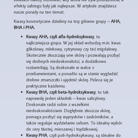
efekty zabiegu były jak najlepsze. W artykule znajdziesz
nasze porady na ten temat.
Kwasy kosmetyczne dzielimy na trzy główne grupy –
AHA,
BHA i PHA.
Kwasy AHA, czyli alfa-hydroksykwasy
, to
najliczniejsza grupa. W jej skład wchodzą m.in. kwas
glikolowy, mlekowy, cytrynowy czy też migdałowy.
Skutecznie złuszczają one skórę i pozwalają pozbyć
się drobnych niedoskonałości, a dodatkowo
rozświetlają. Są doskonałe w walce z
przebarwieniami, a ponadto są w stanie wygładzić
drobne zmarszczki i ujędrnić skórę. Poleca się je
praktycznie każdemu.
Kwasy BHA, czyli beta-hydroksykwasy
, to tak
naprawdę jeden składnik – kwas salicylowy.
Doskonale radzi sobie z wszelkimi
niedoskonałościami. Dogłębnie złuszcza skórę,
pomaga pozbyć się wyprysków i zaskórników, a
także reguluje wydzielanie sebum. To idealny wybór
do cery tłustej, mieszanej i trądzikowej.
Kwasy PHA
, czyli poli-hydroksykwasy, są idealne do