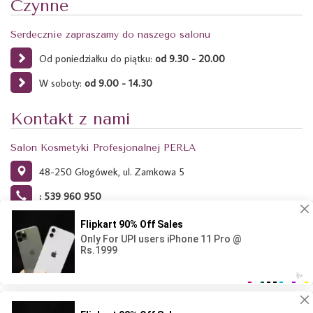
Czynne
Serdecznie zapraszamy do naszego salonu
Od poniedziałku do piątku:
od 9.30 - 20.00
W soboty:
od 9.00 - 14.30
Kontakt z nami
Salon Kosmetyki Profesjonalnej PERŁA
48-250 Głogówek, ul. Zamkowa 5
: 539 960 950
Ta strona używa plików Cookies. Dowiedz się więcej o celu ich
używania i możliwości zmiany ustawień Cookies w przeglądarce.
Kliknij tutaj.