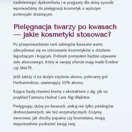
nadmiernego dyskomfortu i w przyjazny dla skóry sposób
wprowadzimy do pielęgnacji kosmetyk o wyższym
potencjale drażniącym.
Pielęgnacja twarzy po kwasach
— jakie kosmetyki stosować?
Po przeprowadzeniu serii zabiegów kwasami warto
zdecydować się na stosowanie kosmetyków o działaniu
łagodzącym i kojącym. Dobrym pomysłem będzie używanie
żelu aloesowego, który w swojej ofercie mają marki Eveline
czy Skin79.
Jeśli zależy ci na dużym stężeniu aloesu, polecamy gel
Herbamedicus, zawierający 50% aloesu.
Kojące będą również kremy z ekstraktem z alg, jak na
przykład Farmona Herbal Care Algi Błękitne.
Pielęgnując skórę po kwasach, unikaj nie tylko peelingów
drobnoziarnistych, ale też enzymatycznych. Enzymy
owocowe, jak choćby papaina czy bromelaina, mogą
niepotrzebnie podrażnić twoją cerę.