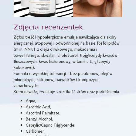
Zdjęcia recenzentek
Zgłoś treść Hypoalergiczna emulsja nawilżająca dla skóry
alergicznej, atopowej i odwodnionej na bazie fosfolipidów
(m.in. NNKT z oleju oliwkowego, makadamia i
bawełnianego, skwalan, cholesterol, trójglicerydy kwasów
tłuszczowych, kwas hialuronowy, witamina E, glicerydy
kokosowe).
Formuła o wysokiej tolerancji - bez parabenów, olejów
mineralnych, silikonów, barwników i kompozycji
zapachowych.
Krem nawilża, redukuje szorstkość skóry oraz podrażnienia.
Aqua,
Ascorbic Acid,
Ascorbyl Palmitate,
Benzyl Alcohol,
Caprylic/Capric Triglyceride,
Carbomer,