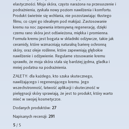
elastyczności. Moja skóra, często narażona na przesuszenie i
podrażnienia, zyskała nowy poziom nawilżenia i komfortu.
Produkt świetnie się wchłania, nie pozostawiając tłustego
filmu, co czyni go idealnym pod makijaż. Zastosowanie
kremu na noc zapewnia intensywną regenerację, dzięki
czemu rano skóra jest odświeżona, miękka i promienna.
Formuła kremu jest bogata w składniki odżywcze, takie jak
ceramidy, które wzmacniają naturalną barierę ochronną
skóry, oraz oleje roślinne, które zapewniają głębokie
nawilżenie i odżywienie. Regularne stosowanie kremu
sprawiło, że moja skóra stała się bardziej jędrna, gładka i
mniej podatna na podrażnienia.
ZALETY: dla każdego, kto szuka skutecznego,
nawilżającego i regenerującego kremu. Jego
wszechstronność, łatwość aplikacji i skuteczność w
pielęgnacji skóry sprawiają, że jest to produkt, który warto
mieć w swojej kosmetyczce.
Dodanych produktów:
27
Napisanych recenzji:
291
5
/ 5