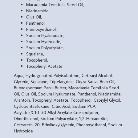
Macadamia Ternifolia Seed Oil,
Niacinamide,
Olus Oil,
Panthenol,
Phenoxyethanol,
Sodium Hyaluronate,
Sodium Hydroxide,
Sodium Polyacrylate,
Squalane,
Tocopherol,
Tocopheryl Acetate
Aqua, Hydrogenated Polyisobutene, Cetearyl Alcohol,
Glycerin, Squalane, Tripelargonin, Oryza Sativa Bran Oil,
Butyrospermum Parkii Butter, Macadamia Ternifolia Seed
Oil, Olus Oil, Sodium Hyaluronate, Panthenol, Niacinamide,
Allantoin, Tocopheryl Acetate, Tocopherol, Caprylyl Glycol,
Cyclopentasiloxane, Citric Acid, Sodium PCA,
Acrylates/C10-30 Alkyl Acrylate Crosspolymer,
Dimethiconol, Sodium Polyacrylate, 1,2-Hexanediol,
Ceteareth-20, Ethylhexylglycerin, Phenoxyethanol, Sodium
Hydroxide