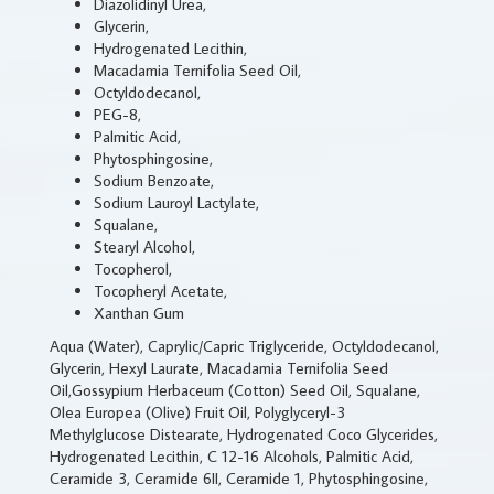
Diazolidinyl Urea,
Glycerin,
Hydrogenated Lecithin,
Macadamia Ternifolia Seed Oil,
Octyldodecanol,
PEG-8,
Palmitic Acid,
Phytosphingosine,
Sodium Benzoate,
Sodium Lauroyl Lactylate,
Squalane,
Stearyl Alcohol,
Tocopherol,
Tocopheryl Acetate,
Xanthan Gum
Aqua (Water), Caprylic/Capric Triglyceride, Octyldodecanol,
Glycerin, Hexyl Laurate, Macadamia Ternifolia Seed
Oil,Gossypium Herbaceum (Cotton) Seed Oil, Squalane,
Olea Europea (Olive) Fruit Oil, Polyglyceryl-3
Methylglucose Distearate, Hydrogenated Coco Glycerides,
Hydrogenated Lecithin, C 12-16 Alcohols, Palmitic Acid,
Ceramide 3, Ceramide 6II, Ceramide 1, Phytosphingosine,