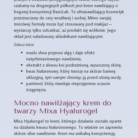
szukamy na drogeryjnych półkach jest krem nawilżający o
bogatej konsystencji BasicLab. To ultranawilżający kosmetyk
przeznaczony do cery wrażliwej i suchej. Mimo swojej
treściwej formuły może być stosowany pod makijaż –
wystarczy tylko odczekać, aż produkt się wchłonie. Jego
skład jest naładowany składnikami nawilżającymi:
Zobacz także
masło shea przynosi ulgę i daje efekt
natychmiastowego nawilżenia,
ekstrakt z aloesu koi podrażnioną, wysuszoną skórę,
kwas hialuronowy, który tworzy na skórze barierę
okluzyjną, tym samym chroniąc ją przed utratą wody,
pantenol, który niweluje nieprzyjemne uczucie
ściągnięcia.
Mocno nawilżający krem do
twarzy Mixa Hyalurogel
Mixa Hyalurogel to krem, którego działanie zostało oparte
na działaniu kwasu hialuronowego. To właśnie on zapewnia
skórze silne nawilżenie. Krem ma unikalną konsystencję,