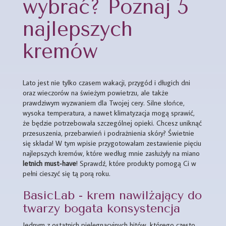
wybrać? Poznaj 5
najlepszych
kremów
Lato jest nie tylko czasem wakacji, przygód i długich dni
oraz wieczorów na świeżym powietrzu, ale także
prawdziwym wyzwaniem dla Twojej cery. Silne słońce,
wysoka temperatura, a nawet klimatyzacja mogą sprawić,
że będzie potrzebowała szczególnej opieki. Chcesz uniknąć
przesuszenia, przebarwień i podrażnienia skóry? Świetnie
się składa! W tym wpisie przygotowałam zestawienie pięciu
najlepszych kremów, które według mnie zasłużyły na miano
letnich must-have
! Sprawdź, które produkty pomogą Ci w
pełni cieszyć się tą porą roku.
BasicLab - krem nawilżający do
twarzy bogata konsystencja
Jednym z ostatnich pielęgnacyjnych hitów, którego często