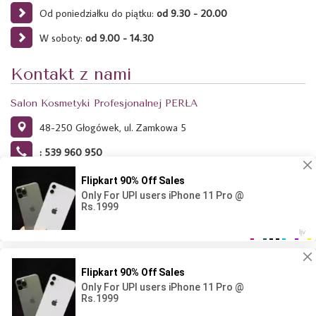
Od poniedziałku do piątku:
od 9.30 - 20.00
W soboty:
od 9.00 - 14.30
Kontakt z nami
Salon Kosmetyki Profesjonalnej PERŁA
48-250 Głogówek, ul. Zamkowa 5
: 539 960 950
Ta strona używa plików Cookies. Dowiedz się więcej o celu ich
używania i możliwości zmiany ustawień Cookies w przeglądarce.
Kliknij tutaj.
Projekt i wykonanie: Agencja Reklamowa RAVEN - 2024