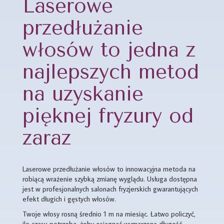
Laserowe
przedłużanie
włosów to jedna z
najlepszych metod
na uzyskanie
pięknej fryzury od
zaraz
Laserowe przedłużanie włosów to innowacyjna metoda na
robiącą wrażenie szybką zmianę wyglądu. Usługa dostępna
jest w profesjonalnych salonach fryzjerskich gwarantujących
efekt długich i gęstych włosów.
Twoje włosy rosną średnio 1 m na miesiąc. Łatwo policzyć,
ile czasu potrzeba, żeby osiągnąć wymarzoną długość.