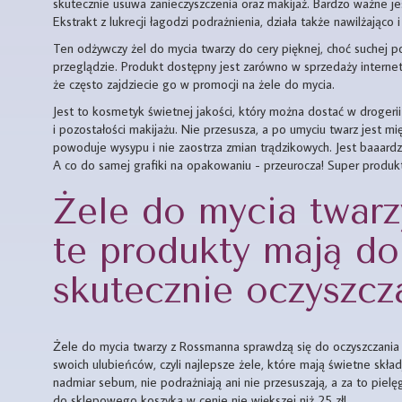
skutecznie usuwa zanieczyszczenia oraz makijaż. Bardzo ważne jes
Ekstrakt z lukrecji łagodzi podrażnienia, działa także nawilżająco
Ten odżywczy żel do mycia twarzy do cery pięknej, choć suchej 
przeglądzie. Produkt dostępny jest zarówno w sprzedaży interneto
że często zajdziecie go w promocji na żele do mycia.
Jest to kosmetyk świetnej jakości, który można dostać w drogerii
i pozostałości makijażu. Nie przesusza, a po umyciu twarz jest m
powoduje wysypu i nie zaostrza zmian trądzikowych. Jest baaa
A co do samej grafiki na opakowaniu - przeurocza! Super produkt
Żele do mycia twar
te produkty mają do
skutecznie oczyszcz
Żele do mycia twarzy z Rossmanna sprawdzą się do oczyszczania t
swoich ulubieńców, czyli najlepsze żele, które mają świetne skład
nadmiar sebum, nie podrażniają ani nie przesuszają, a za to piel
do sklepowego koszyka w cenie nie większej niż 25 zł!