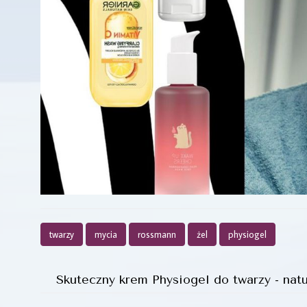
twarzy
mycia
rossmann
żel
physiogel
Skuteczny krem Physiogel do twarzy - natu