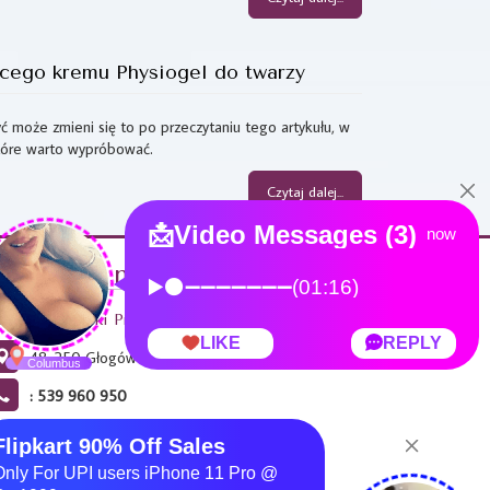
ącego kremu Physiogel do twarzy
yć może zmieni się to po przeczytaniu tego artykułu, w
tóre warto wypróbować.
Czytaj dalej...
ontakt z nami
alon Kosmetyki Profesjonalnej PERŁA
48-250 Głogówek, ul. Zamkowa 5
: 539 960 950