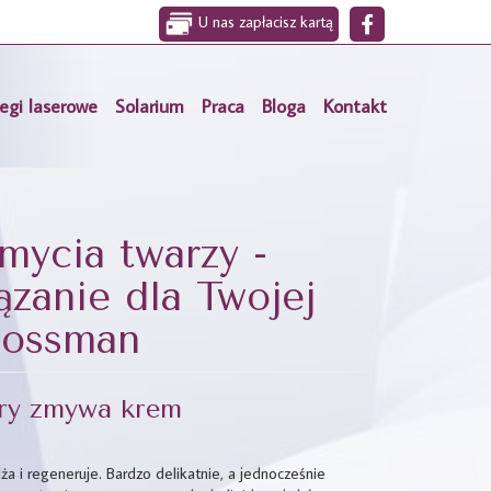
U nas zapłacisz kartą
egi laserowe
Solarium
Praca
Bloga
Kontakt
mycia twarzy -
zanie dla Twojej
Rossman
óry zmywa krem
a i regeneruje. Bardzo delikatnie, a jednocześnie