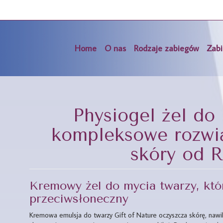
Home
O nas
Rodzaje zabiegów
Zabi
Physiogel żel do 
kompleksowe rozwią
skóry od 
Kremowy żel do mycia twarzy, kt
przeciwsłoneczny
Kremowa emulsja do twarzy Gift of Nature oczyszcza skórę, nawilż