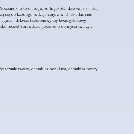
zażanek, a to dlatego, że tu jakość idzie wraz z niską
zą się do każdego rodzaju cery, a w ich składach nie
 niacynamid, kwas hialuronowy czy kwas glikolowy.
askórników! Sprawdźcie, jakie żele do mycia twarzy z
yszczanie twarzy, demakijaż oczu i ust, demakijaż twarzy