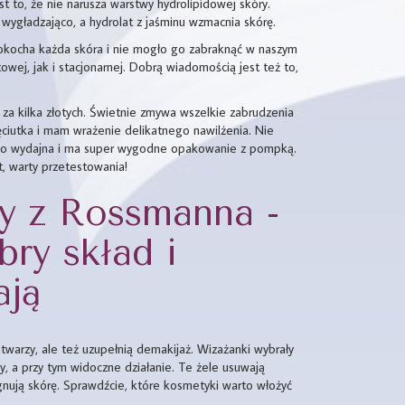
t to, że nie narusza warstwy hydrolipidowej skóry.
 i wygładzająco, a hydrolat z jaśminu wzmacnia skórę.
pokocha każda skóra i nie mogło go zabraknąć w naszym
wej, jak i stacjonarnej. Dobrą wiadomością jest też to,
 za kilka złotych. Świetnie zmywa wszelkie zabrudzenia
ięciutka i mam wrażenie delikatnego nawilżenia. Nie
rdzo wydajna i ma super wygodne opakowanie z pompką.
, warty przetestowania!
zy z Rossmanna -
bry skład i
ają
warzy, ale też uzupełnią demakijaż. Wizażanki wybrały
y, a przy tym widoczne działanie. Te żele usuwają
ęgnują skórę. Sprawdźcie, które kosmetyki warto włożyć