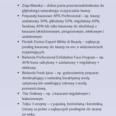
Ziaja Manuka – dobra pasta przeciwzaskórnikowa do
głębokiego naturalnego oczyszczania twarzy.
Preparaty kwasowe APIS Professional – np. kwasy
azelainowy 30%, glikolowy 50%, migdałowy 40%,
ferulowy 40% lub miks kwasowy do eksfoliacji z
kwasami laktobionowym, pirogronowym, mlekowym i
azelainowym.
Floslek Dermo Expert White & Beauty – najlepszy
peeling kwasowy do twarzy na noc o właściwościach
rozjaśniających.
Bielenda Professional Exfoliation Face Program – np.
40% kwas salicylowy + azelainowy + migdałowy +
mlekowy.
Bielenda Fresh Juice – np. gruboziarnisty preparat
detoksykujący z naturalną bioaktywną wodą
cytrynową lub nawilżający cukrowy z wodą
pomarańczową.
The Ordinary – np. z kwasami migdałowym i
hialuronowym.
Tołpa 3 enzymy – z papainą, bromelainą i keratoliną.
Uznany za jeden z najlepszych peelingów do twarzy
na rynku.