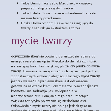
Tołpa Dermo Face Sebio Max Efekt – kwasowy
preparat matujący z czystym srebrem.
Tołpa Estetic Oczyszczanie – mikrodermabrazja do
masażu twarzy przed snem.
Holika Holika Smooth Egg – żel peelingujący do
twarzy z naturalnym ekstraktem z żółtka.
mycie twarzy
oczyszczanie skóry
nie powinno ograniczać się jedynie do
usunięcia resztek makijażu. Mleczko do demakijażu i tonik
nie zastąpią takich kosmetyków, jak
żel czy pianka do mycia
twarzy
. Usuwanie zanieczyszczeń z ich użyciem jest jednym
z podstawowych kroków pielęgnacji. Dlaczego
mycie twarzy
jest tak ważne? Dzięki niemu skóra jest odświeżona i
gotowa na nałożenie kremu czy maseczki. Nawet najlepsze
kosmetyki nie zadziałają, jeśli wklepiesz je w
nieoczyszczoną cerę. Pomijanie tego etapu znacząco
zwiększa też ryzyko pojawiania się niedoskonałości.
Odpowiednie mycie twarzy nie polega jednak tylko na
ochlapaniu jej wodą i przetarciu skóry ręcznikiem. Wiemy, że