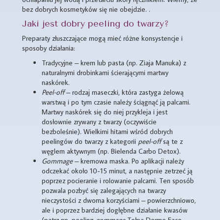
bez dobrych kosmetyków się nie obejdzie. .
Jaki jest dobry peeling do twarzy?
Preparaty złuszczające mogą mieć różne konsystencje i
sposoby działania:
Tradycyjne – krem lub pasta (np. Ziaja Manuka) z
naturalnymi drobinkami ścierającymi martwy
naskórek.
Peel-off
– rodzaj maseczki, która zastyga żelową
warstwą i po tym czasie należy ściągnąć ją palcami.
Martwy naskórek się do niej przykleja i jest
dosłownie zrywany z twarzy (oczywiście
bezboleśnie). Wielkimi hitami wśród dobrych
peelingów do twarzy z kategorii
peel-off
są te z
węglem aktywnym (np. Bielenda Carbo Detox).
Gommage
– kremowa maska. Po aplikacji należy
odczekać około 10-15 minut, a następnie zetrzeć ją
poprzez pocieranie i rolowanie palcami. Ten sposób
pozwala pozbyć się zalegających na twarzy
nieczystości z dwoma korzyściami – powierzchniowo,
ale i poprzez bardziej dogłębne działanie kwasów
(patrz np. peeling
gommage
Tołpa Dermo Face