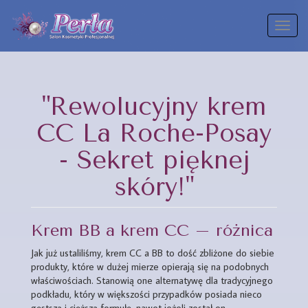
Toggl
naviga
"Rewolucyjny krem
CC La Roche-Posay
- Sekret pięknej
skóry!"
Krem BB a krem CC – różnica
Jak już ustaliliśmy, krem CC a BB to dość zbliżone do siebie
produkty, które w dużej mierze opierają się na podobnych
właściwościach. Stanowią one alternatywę dla tradycyjnego
podkładu, który w większości przypadków posiada nieco
gęstszą i cięższą formułę, nawet jeżeli został on