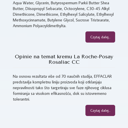
Aqua Water, Glycerin, Butyrospermum Parkii Butter Shea
Butter, Diisopropyl Sebacate, Octocrylene, C30-45 Alkyl
Dimethicone, Dimethicone, Ethylhexyl Salicylate, Ethylhexyl
Methoxycinnamate, Butylene Glycol, Sucrose Tristearate,
Ammonium Polyacryldimethylta.
Czytaj dalej...
Opinie na temat kremu La Roche-Posay
Rosaliac CC
Na osnovu rezultata više od 70 naučnih studija, EFFACLAR
predstavlja kompletnu liniju proizvoda koji otklanjaju
nepravilnosti tako što targetiraju sve faze njihovog ciklusa
formiranja sa visokom efikasnošću, dok su istovremeno
tolerantni.
Czytaj dalej...