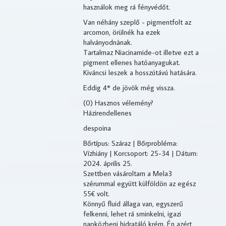
használok meg rá fényvédőt.
Van néhány szeplő - pigmentfolt az
arcomon, örülnék ha ezek
halványodnànak.
Tartalmaz Niacinamide-ot illetve ezt a
pigment ellenes hatóanyagukat.
Kiváncsi leszek a hosszútávú hatására.
Eddig 4* de jövök még vissza.
(0) Hasznos vélemény?
Házirendellenes
despoina
Bőrtípus: Száraz | Bőrprobléma:
Vízhiány | Korcsoport: 25-34 | Dátum:
2024. április 25.
Szettben vásároltam a Mela3
szérummal együtt külföldön az egész
55€ volt.
Könnyű fluid állaga van, egyszerű
felkenni, lehet rá sminkelni, igazi
napközbeni hidratáló krém. Én azért