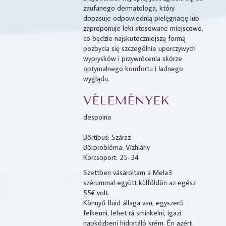
zaufanego dermatologa, który
dopasuje odpowiednią pielęgnację lub
zaproponuje leki stosowane miejscowo,
co będzie najskuteczniejszą formą
pozbycia się szczególnie uporczywych
wyprysków i przywrócenia skórze
optymalnego komfortu i ładnego
wyglądu.
VÉLEMÉNYEK
despoina
Bőrtípus: Száraz
Bőrprobléma: Vízhiány
Korcsoport: 25-34
Szettben vásároltam a Mela3
szérummal együtt külföldön az egész
55€ volt.
Könnyű fluid állaga van, egyszerű
felkenni, lehet rá sminkelni, igazi
napközbeni hidratáló krém. Én azért