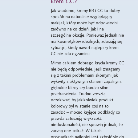
krem CC?
Jak wiadomo, kremy BB i CC to dobry
sposób na naturalnie wyglądający
makijaż, który może być odpowiedni
zarówno na co dzień, jak i na
szczególne okazje. Ponieważ jednak nie
ma kosmetyków idealnych, zdarzają się
sytuacje, kiedy nawet najlepszy krem
CC nie zda egzaminu.
Mimo całkiem dobrego krycia kremy CC
nie będą odpowiednie, jeśli zmagamy
się z takimi problemami skórnymi jak
wykwity z aktywnym stanem zapalnym,
głębokie blizny czy bardzo silne
przebarwienia. Trudno zresztą
oczekiwać, by jakikolwiek produkt
kolorowy był w stanie coś na to
zaradzić – mocno kryjące podkłady co
prawda zatuszują większość
niedoskonałości, nie sprawią jednak, że
zaczną one znikać. W takich
przypadkach najlepiej jest zgłosić się do