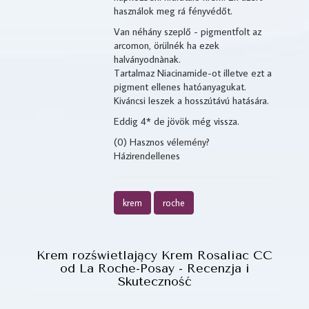
használok meg rá fényvédőt.
Van néhány szeplő - pigmentfolt az
arcomon, örülnék ha ezek
halványodnànak.
Tartalmaz Niacinamide-ot illetve ezt a
pigment ellenes hatóanyagukat.
Kiváncsi leszek a hosszútávú hatására.
Eddig 4* de jövök még vissza.
(0) Hasznos vélemény?
Házirendellenes
krem
roche
Krem rozświetlający Krem Rosaliac CC
od La Roche-Posay - Recenzja i
Skuteczność