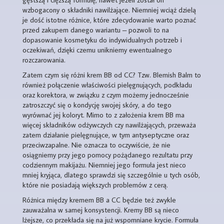
wzbogacony o składniki nawilżające. Niemniej wciąż dzielą
je dość istotne różnice, które zdecydowanie warto poznać
przed zakupem danego wariantu – pozwoli to na
dopasowanie kosmetyku do indywidualnych potrzeb i
oczekiwań, dzięki czemu unikniemy ewentualnego
rozczarowania.
Zatem czym się różni krem BB od CC? Tzw. Blemish Balm to
również połączenie właściwości pielęgnujących, podkładu
oraz korektora, w związku z czym możemy jednocześnie
zatroszczyć się o kondycję swojej skóry, a do tego
wyrównać jej koloryt. Mimo to z założenia krem BB ma
więcej składników odżywczych czy nawilżających, przeważa
zatem działanie pielęgnujące, w tym antyseptyczne oraz
przeciwzapalne. Nie oznacza to oczywiście, że nie
osiągniemy przy jego pomocy pożądanego rezultatu przy
codziennym makijażu. Niemniej jego formuła jest nieco
mniej kryjąca, dlatego sprawdzi się szczególnie u tych osób,
które nie posiadają większych problemów z cerą.
Różnica między kremem BB a CC będzie też zwykle
zauważalna w samej konsystencji. Kremy BB są nieco
lżejsze, co przekłada się na już wspomniane krycie. Formuła