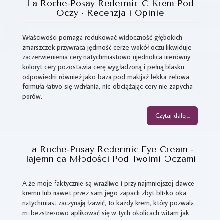
La Roche-Posay Redermic C Krem Pod
Oczy - Recenzja i Opinie
Właściwości pomaga redukować widoczność głębokich
zmarszczek przywraca jędrność cerze wokół oczu likwiduje
zaczerwienienia cery natychmiastowo ujednolica nierówny
koloryt cery pozostawia cerę wygładzoną i pełną blasku
odpowiedni również jako baza pod makijaż lekka żelowa
formuła łatwo się wchłania, nie obciążając cery nie zapycha
porów.
Czytaj dalej...
La Roche-Posay Redermic Eye Cream -
Tajemnica Młodości Pod Twoimi Oczami
A że moje faktycznie są wrażliwe i przy najmniejszej dawce
kremu lub nawet przez sam jego zapach zbyt blisko oka
natychmiast zaczynają łzawić, to każdy krem, który pozwala
mi bezstresowo aplikować się w tych okolicach witam jak