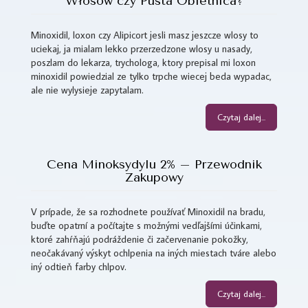
Włosów czy Pusta Obietnica?
Minoxidil, loxon czy Alipicort jesli masz jeszcze wlosy to
uciekaj, ja mialam lekko przerzedzone wlosy u nasady,
poszlam do lekarza, trychologa, ktory prepisal mi loxon
minoxidil powiedzial ze tylko trpche wiecej beda wypadac,
ale nie wylysieje zapytalam.
Czytaj dalej...
Cena Minoksydylu 2% – Przewodnik
Zakupowy
V prípade, že sa rozhodnete používať Minoxidil na bradu,
buďte opatrní a počítajte s možnými vedľajšími účinkami,
ktoré zahŕňajú podráždenie či začervenanie pokožky,
neočakávaný výskyt ochlpenia na iných miestach tváre alebo
iný odtieň farby chlpov.
Czytaj dalej...