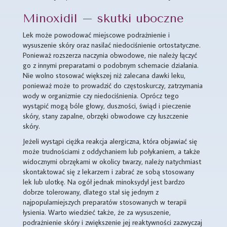
Minoxidil – skutki uboczne
Lek może powodować miejscowe podrażnienie i
wysuszenie skóry oraz nasilać niedociśnienie ortostatyczne.
Ponieważ rozszerza naczynia obwodowe, nie należy łączyć
go z innymi preparatami o podobnym schemacie działania.
Nie wolno stosować większej niż zalecana dawki leku,
ponieważ może to prowadzić do częstoskurczy, zatrzymania
wody w organizmie czy niedociśnienia. Oprócz tego
wystąpić mogą bóle głowy, duszności, świąd i pieczenie
skóry, stany zapalne, obrzęki obwodowe czy łuszczenie
skóry.
Jeżeli wystąpi ciężka reakcja alergiczna, która objawiać się
może trudnościami z oddychaniem lub połykaniem, a także
widocznymi obrzękami w okolicy twarzy, należy natychmiast
skontaktować się z lekarzem i zabrać ze sobą stosowany
lek lub ulotkę. Na ogół jednak minoksydyl jest bardzo
dobrze tolerowany, dlatego stał się jednym z
najpopularniejszych preparatów stosowanych w terapii
łysienia. Warto wiedzieć także, że za wysuszenie,
podrażnienie skóry i zwiększenie jej reaktywności zazwyczaj