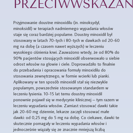
PRZECIWWSKAZAN
Przyjmowanie doustne minoxidilu (in. minoksydyl,
minoksidil) w terapiach nadmiernego wypadania włosów
staje się coraz bardziej popularne. Doustny minoxidil był
stosowany w latach 70-tych i 80-tych w dawkach od 20-60
mg na dobę (a czasem nawet wyższych) w leczeniu
wysokiego ciśnienia krwi. Zauważono wtedy, że od 80% do
90% pacjentów stosujących minoxidil obserwowało u siebie
odrost włosów na głowie i ciele. Doprowadziło to finalnie
do przebadania i opracowania formuły minoxidilu do
stosowania zewnętrznego, w formie wcierki lub pianki.
Aplikowany w ten sposób minoxidil stał się niezwykle
popularnym, powszechnie stosowanym standardem w
leczeniu łysienia. 10-15 lat temu doustny minoxidil
ponownie pojawił się w medycynie klinicznej – tym razem w
leczeniu wypadania włosów. Zamiast stosować dawki takie
jak 20-60 mg dziennie, lekarze zaczęli stosować małe
dawki: od 0,25 mg do 5 mg na dobę. Co ciekawe, dawki te
skutecznie pomagały w leczeniu wypadania włosów i
jednocześnie wiązały się ze znacznie mniejszą liczbą