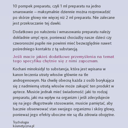
10 pompek preparatu, czyli 1 ml preparatu na jedno
smarowanie – maksymalnie dziennie można rozprowadzić
po skórze głowy nie więcej niż 2 ml preparatu. Nie zalecane
jest przekraczanie tej dawki.
Dodatkowo po nałożeniu i wmasowaniu preparatu należy
dokładnie umyć ręce, ponieważ chociażby nasze dzieci czy
czworonożni pupile nie powinni mieć bezwzględnie nawet
pośredniego kontaktu z tą substancją.
Jeśli macie jakieś dodatkowe przemyślenia na temat
tego specyfiku chętnie się z nimi zapoznam.
Kochani minoksidyl to substancja, która jest wpisana w
kanon leczenia utraty włosów głównie na tle
androgenowym. Na chwilę obecną każda z osób borykająca
się z nadmierną utratą włosów może zakupić ten produkt w
aptece. Musicie jednak mieć świadomość: jaki to rodzaj
preparatu, jaki ma wpływ na organizm i jeśli zdecydujecie
się na jego długotrwałe stosowanie, musicie pamiętać, aby
bacznie obserwować stan swojego organizmu i skóry głowy,
ponieważ jego efekty uboczne nie są dla zdrowia obojętne.
Trychologia
kosmetyczna.pl