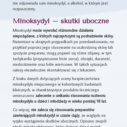
nie odpowiada sam minoksydyl, a alkohol, w którym jest
rozpuszczony.
Minoksydyl – skutki uboczne
Minoksydyl
może wywołać różnorodne działania
niepożądane, z których najczęstszymi są podrażnienie skóry.
Natomiast w skrajnych przypadkach po przedawkowaniu, na
przykład poprzez jego stosowanie na uszkodzoną skórę lub
spożycie preparatu, mogą pojawić się różne objawy, w tym
tachykardia (przyspieszone bicie serca), obrzęki, duszność,
niedociśnienie oraz bóle wieńcowe. W takich sytuacjach
należy niezwłocznie skontaktować się z lekarzem.
Z braku danych dotyczących oceny bezpieczeństwa
minoksydylu miejscowego w kohortowych badaniach
klinicznych, w charakterystyce produktu leczniczego
umieszczono
zalecenie o unikaniu stosowania roztworu
minoksydylu u dzieci i młodzieży w wieku poniżej 18 lat.
Co więcej,
nie zaleca się stosowania preparatów
zawierających minoksydyl w czasie ciąży
, ze względu na
ryzyko wystąpienia skutków ubocznych. Opisano zespół
płodu minoksydylowego, który dotyczy dzieci matek