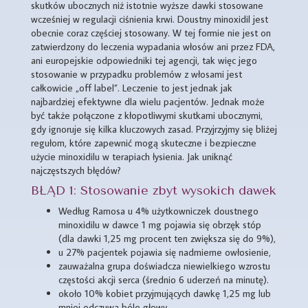
skutków ubocznych niż istotnie wyższe dawki stosowane
wcześniej w regulacji ciśnienia krwi. Doustny minoxidil jest
obecnie coraz częściej stosowany. W tej formie nie jest on
zatwierdzony do leczenia wypadania włosów ani przez FDA,
ani europejskie odpowiedniki tej agencji, tak więc jego
stosowanie w przypadku problemów z włosami jest
całkowicie „off label”. Leczenie to jest jednak jak
najbardziej efektywne dla wielu pacjentów. Jednak może
być także połączone z kłopotliwymi skutkami ubocznymi,
gdy ignoruje się kilka kluczowych zasad. Przyjrzyjmy się bliżej
regułom, które zapewnić mogą skuteczne i bezpieczne
użycie minoxidilu w terapiach łysienia. Jak uniknąć
najczęstszych błędów?
BŁĄD 1: Stosowanie zbyt wysokich dawek
Według Ramosa u 4% użytkowniczek doustnego
minoxidilu w dawce 1 mg pojawia się obrzęk stóp
(dla dawki 1,25 mg procent ten zwiększa się do 9%),
u 27% pacjentek pojawia się nadmierne owłosienie,
zauważalna grupa doświadcza niewielkiego wzrostu
częstości akcji serca (średnio 6 uderzeń na minutę).
około 10% kobiet przyjmujących dawkę 1,25 mg lub
mniej odczuwa bóle głowy.