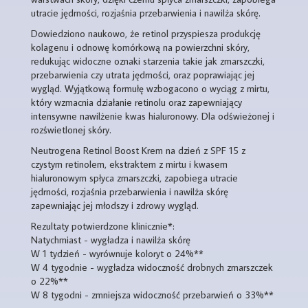
utracie jędrności, rozjaśnia przebarwienia i nawilża skórę.
Dowiedziono naukowo, że retinol przyspiesza produkcję
kolagenu i odnowę komórkową na powierzchni skóry,
redukując widoczne oznaki starzenia takie jak zmarszczki,
przebarwienia czy utrata jędrności, oraz poprawiając jej
wygląd. Wyjątkową formułę wzbogacono o wyciąg z mirtu,
który wzmacnia działanie retinolu oraz zapewniający
intensywne nawilżenie kwas hialuronowy. Dla odświeżonej i
rozświetlonej skóry.
Neutrogena Retinol Boost Krem na dzień z SPF 15 z
czystym retinolem, ekstraktem z mirtu i kwasem
hialuronowym spłyca zmarszczki, zapobiega utracie
jędrności, rozjaśnia przebarwienia i nawilża skórę
zapewniając jej młodszy i zdrowy wygląd.
Rezultaty potwierdzone klinicznie*:
Natychmiast - wygładza i nawilża skórę
W 1 tydzień - wyrównuje koloryt o 24%**
W 4 tygodnie - wygładza widoczność drobnych zmarszczek
o 22%**
W 8 tygodni - zmniejsza widoczność przebarwień o 33%**