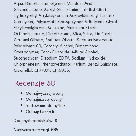
Aqua, Dimethicone, Glycerin, Mandelic Acid,
Gluconolactone, Acetyl Glucosamine, Triethyl Citrate,
Hydroxyethyl Acrylate/Sodium Acryloyldimethyl Taurate
Copolymer, Polyacrylate Crosspolymer-6, Butylene Glycol,
Ethylhexylglycerin, Squalane, Aluminum Starch
Octenylsuccinate, Dimethiconol, Mica, Silica, Tin Oxide,
Cetearyl Olivate, Sorbitan Olivate, Sorbitan Isostearate,
Polysorbate 60, Cetearyl Alcohol, Dimethicone
Crosspolymer, Coco-Glucoside, t-Butyl Alcohol,
Succinoglycan, Disodium EDTA, Sodium Hydroxide,
Chlorphenesin, Phenoxyethanol, Parfum, Benzyl Salicylate,
Citronellol, CI 77891, CI 16035.
Recenzje 58
Od najwyższej oceny
Od najniższej oceny
Sortowanie domyślne
Od najstarszych
Dodanych produktów:
0
Napisanych recenzji:
685