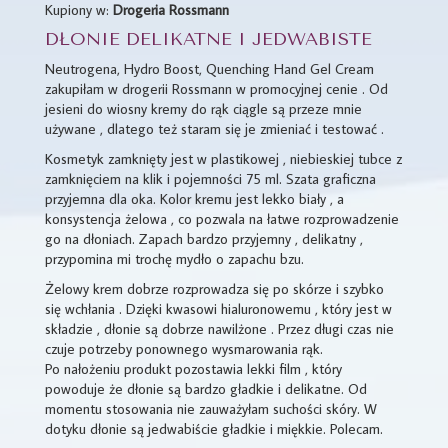
Kupiony w:
Drogeria Rossmann
DŁONIE DELIKATNE I JEDWABISTE
Neutrogena, Hydro Boost, Quenching Hand Gel Cream
zakupiłam w drogerii Rossmann w promocyjnej cenie . Od
jesieni do wiosny kremy do rąk ciągle są przeze mnie
używane , dlatego też staram się je zmieniać i testować .
Kosmetyk zamknięty jest w plastikowej , niebieskiej tubce z
zamknięciem na klik i pojemności 75 ml. Szata graficzna
przyjemna dla oka. Kolor kremu jest lekko biały , a
konsystencja żelowa , co pozwala na łatwe rozprowadzenie
go na dłoniach. Zapach bardzo przyjemny , delikatny ,
przypomina mi trochę mydło o zapachu bzu.
Żelowy krem dobrze rozprowadza się po skórze i szybko
się wchłania . Dzięki kwasowi hialuronowemu , który jest w
składzie , dłonie są dobrze nawilżone . Przez długi czas nie
czuje potrzeby ponownego wysmarowania rąk.
Po nałożeniu produkt pozostawia lekki film , który
powoduje że dłonie są bardzo gładkie i delikatne. Od
momentu stosowania nie zauważyłam suchości skóry. W
dotyku dłonie są jedwabiście gładkie i miękkie. Polecam.