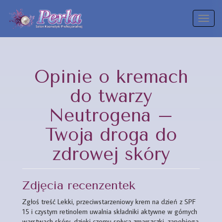
Toggl
naviga
Opinie o kremach
do twarzy
Neutrogena –
Twoja droga do
zdrowej skóry
Zdjęcia recenzentek
Zgłoś treść Lekki, przeciwstarzeniowy krem na dzień z SPF
15 i czystym retinolem uwalnia składniki aktywne w górnych
warstwach skóry, dzięki czemu spłyca zmarszczki, zapobiega