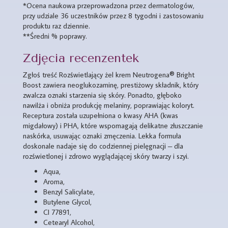
*Ocena naukowa przeprowadzona przez dermatologów,
przy udziale 36 uczestników przez 8 tygodni i zastosowaniu
produktu raz dziennie.
**Średni % poprawy.
Zdjęcia recenzentek
Zgłoś treść Rozświetlający żel krem Neutrogena® Bright
Boost zawiera neoglukozaminę, prestiżowy składnik, który
zwalcza oznaki starzenia się skóry. Ponadto, głęboko
nawilża i obniża produkcję melaniny, poprawiając koloryt.
Receptura została uzupełniona o kwasy AHA (kwas
migdałowy) i PHA, które wspomagają delikatne złuszczanie
naskórka, usuwając oznaki zmęczenia. Lekka formuła
doskonale nadaje się do codziennej pielęgnacji – dla
rozświetlonej i zdrowo wyglądającej skóry twarzy i szyi.
Aqua,
Aroma,
Benzyl Salicylate,
Butylene Glycol,
CI 77891,
Cetearyl Alcohol,