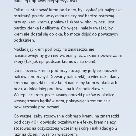
nada jej odpowiedniej sprężystości.
Tylko jak stosować krem pod oczy, by uzyskać jak najlepsze
rezultaty? przede wszystkim należy być bardzo ostrożną
przy aplikacji kremu, ponieważ skóra w okolicy oczu jest
bardzo cienka i delikatna. Co więcej, należy uważać, by
krem nie dostał się do oka, bo może dojść do poważnych
podrażnień.
Nakładając krem pod oczy na zmarszczki, nie
rozsmarowujemy go i nie wcieramy, aż zniknie z powierzchni
skóry (tak jak np. podczas kremowania dłoni).
Do nałożenia kremu pod oczy stosujemy jedynie opuszek
palców serdecznych (czwarty palec ręki), a więc nakładamy
krem na opuszki i nimi z kolei nanosimy krem w okolicach
oczu, a dokładniej pod brwi i na kości policzkowe.
Wklepując krem, przesuwamy opuszki palców w okolicę
wewnętrznych kącików oczu, pokrywając kremem całą
powierzchnię pod oczami.
Co ważne, żeby stosowanie dobrego kremu na zmarszczki
pod oczy 40+ dowiozło oczekiwane efekty, krem należy
stosować na oczyszczoną wcześniej skórę i nakładać go 2
razy na dzień, np. rano i wieczorem.