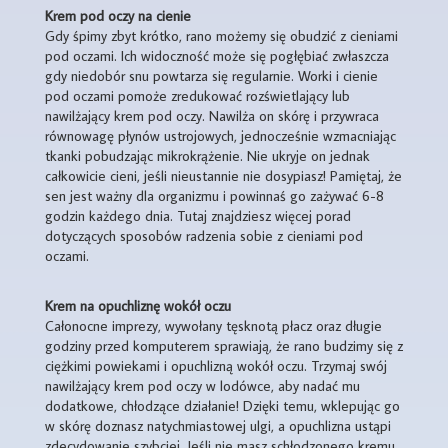
Krem pod oczy na cienie
Gdy śpimy zbyt krótko, rano możemy się obudzić z cieniami
pod oczami. Ich widoczność może się pogłębiać zwłaszcza
gdy niedobór snu powtarza się regularnie. Worki i cienie
pod oczami pomoże zredukować rozświetlający lub
nawilżający krem pod oczy. Nawilża on skórę i przywraca
równowagę płynów ustrojowych, jednocześnie wzmacniając
tkanki pobudzając mikrokrążenie. Nie ukryje on jednak
całkowicie cieni, jeśli nieustannie nie dosypiasz! Pamiętaj, że
sen jest ważny dla organizmu i powinnaś go zażywać 6-8
godzin każdego dnia. Tutaj znajdziesz więcej porad
dotyczących sposobów radzenia sobie z cieniami pod
oczami.
Krem na opuchliznę wokół oczu
Całonocne imprezy, wywołany tęsknotą płacz oraz długie
godziny przed komputerem sprawiają, że rano budzimy się z
ciężkimi powiekami i opuchlizną wokół oczu. Trzymaj swój
nawilżający krem pod oczy w lodówce, aby nadać mu
dodatkowe, chłodzące działanie! Dzięki temu, wklepując go
w skórę doznasz natychmiastowej ulgi, a opuchlizna ustąpi
zdecydowanie szybciej. Jeśli nie masz schłodzonego kremu