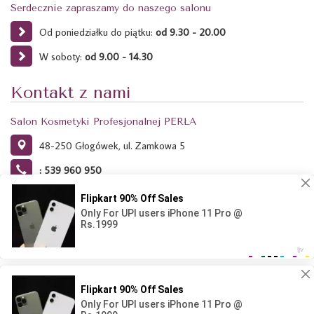
Serdecznie zapraszamy do naszego salonu
Od poniedziałku do piątku:
od 9.30 - 20.00
W soboty:
od 9.00 - 14.30
Kontakt z nami
Salon Kosmetyki Profesjonalnej PERŁA
48-250 Głogówek, ul. Zamkowa 5
: 539 960 950
Ta strona używa plików Cookies. Dowiedz się więcej o celu ich
używania i możliwości zmiany ustawień Cookies w przeglądarce.
Kliknij tutaj.
Projekt i wykonanie: Agencja Reklamowa RAVEN - 2024