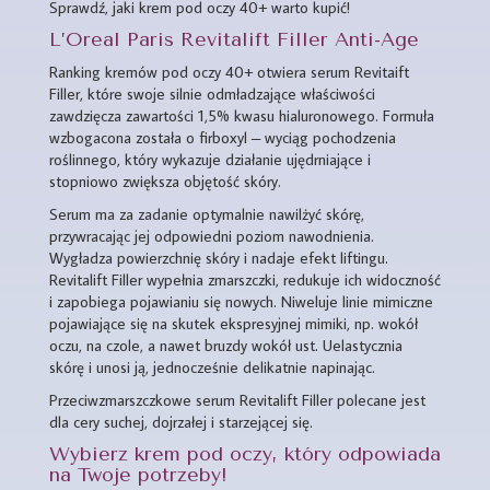
Sprawdź, jaki krem pod oczy 40+ warto kupić!
L’Oreal Paris Revitalift Filler Anti-Age
Ranking kremów pod oczy 40+ otwiera serum Revitaift
Filler, które swoje silnie odmładzające właściwości
zawdzięcza zawartości 1,5% kwasu hialuronowego. Formuła
wzbogacona została o firboxyl – wyciąg pochodzenia
roślinnego, który wykazuje działanie ujędrniające i
stopniowo zwiększa objętość skóry.
Serum ma za zadanie optymalnie nawilżyć skórę,
przywracając jej odpowiedni poziom nawodnienia.
Wygładza powierzchnię skóry i nadaje efekt liftingu.
Revitalift Filler wypełnia zmarszczki, redukuje ich widoczność
i zapobiega pojawianiu się nowych. Niweluje linie mimiczne
pojawiające się na skutek ekspresyjnej mimiki, np. wokół
oczu, na czole, a nawet bruzdy wokół ust. Uelastycznia
skórę i unosi ją, jednocześnie delikatnie napinając.
Przeciwzmarszczkowe serum Revitalift Filler polecane jest
dla cery suchej, dojrzałej i starzejącej się.
Wybierz krem pod oczy, który odpowiada
na Twoje potrzeby!