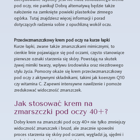
pod oczy, nie panikuj! Dobrą alternatywą będzie także
nałożenie na zamknięte powieki plasterków zimnego
ogórka. Tutaj znajdziesz więcej informacji i porad
dotyczących radzenia sobie z opuchlizną wokół oczu.
Przeciwzmarszczkowy krem pod oczy na kurze łapki
Kurze łapki, zwane także zmarszczkami mimicznymi, to
cienkie linie pojawiające się pod oczami, często stanowiące
pierwsze oznaki starzenia się skóry. Powstają na skutek
żywej mimiki twarzy, wpływu środowiska oraz niezdrowego
stylu życia. Pomocny okaże się krem przeciwzmarszczkowy
pod oczy z aktywnymi składnikami, takimi jak koenzym Q10
czy witamina C. Zapewni intensywne nawilżenie i pomoże
zredukować widoczność zmarszczek.
Jak stosować krem na
zmarszczki pod oczy 40+?
Dobry krem na zmarszczki pod oczy 40+ nie tylko zmniejszy
widoczność zmarszczek i bruzd, ale znacznie spowolni
proces starzenia się skóry pod oczami, wygładzi ją, ujędrni i