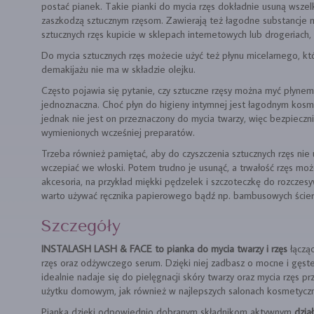
postać pianek. Takie pianki do mycia rzęs dokładnie usuną wszel
zaszkodzą sztucznym rzęsom. Zawierają też łagodne substancje m
sztucznych rzęs kupicie w sklepach internetowych lub drogeriach,
Do mycia sztucznych rzęs możecie użyć też płynu micelarnego, 
demakijażu nie ma w składzie olejku.
Często pojawia się pytanie, czy sztuczne rzęsy można myć płynem
jednoznaczna. Choć płyn do higieny intymnej jest łagodnym ko
jednak nie jest on przeznaczony do mycia twarzy, więc bezpieczn
wymienionych wcześniej preparatów.
Trzeba również pamiętać, aby do czyszczenia sztucznych rzęs n
wczepiać we włoski. Potem trudno je usunąć, a trwałość rzęs moż
akcesoria, na przykład miękki pędzelek i szczoteczkę do rozczes
warto używać ręcznika papierowego bądź np. bambusowych ścier
Szczegóły
INSTALASH LASH & FACE to pianka do mycia twarzy i rzęs
łączą
rzęs oraz odżywczego serum. Dzięki niej zadbasz o mocne i gęste 
idealnie nadaje się do pielęgnacji skóry twarzy oraz mycia rzęs 
użytku domowym, jak również w najlepszych salonach kosmetyczn
Pianka dzięki odpowiednio dobranym składnikom aktywnym
dzia