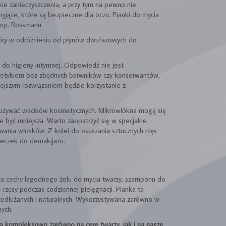
kie zanieczyszczenia, a przy tym na pewno nie
yjące, które są bezpieczne dla oczu. Pianki do mycia
 np. Rossmann.
który w odróżnieniu od płynów dwufazowych do
 do higieny intymnej. Odpowiedź nie jest
smetykiem bez zbędnych barwników czy konserwantów,
iejszym rozwiązaniem będzie korzystanie z
ie używać wacików kosmetycznych. Mikrowłókna mogą się
e być mniejsza. Warto zaopatrzyć się w specjalne
ywania włosków. Z kolei do osuszania sztucznych rzęs
eczek do demakijażu.
ca cechy łagodnego żelu do mycia twarzy, szamponu do
rzęsy podczas codziennej pielęgnacji. Pianka ta
przedłużanych i naturalnych. Wykorzystywana zarówno w
ych.
ła kompleksowo zarówno na cerę twarzy, jak i na nasze