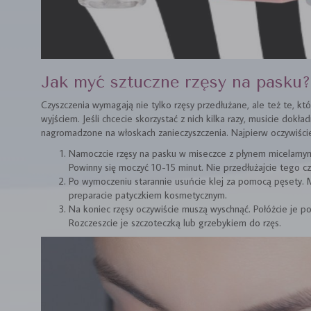
Jak myć sztuczne rzęsy na pasku?
Czyszczenia wymagają nie tylko rzęsy przedłużane, ale też te, k
wyjściem. Jeśli chcecie skorzystać z nich kilka razy, musicie dokła
nagromadzone na włoskach zanieczyszczenia. Najpierw oczywiście
Namoczcie rzęsy na pasku w miseczce z płynem micelarn
Powinny się moczyć 10-15 minut. Nie przedłużajcie tego cz
Po wymoczeniu starannie usuńcie klej za pomocą pęsety. 
preparacie patyczkiem kosmetycznym.
Na koniec rzęsy oczywiście muszą wyschnąć. Połóżcie je po 
Rozczeszcie je szczoteczką lub grzebykiem do rzęs.