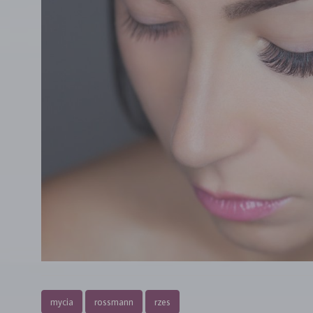
mycia
rossmann
rzes