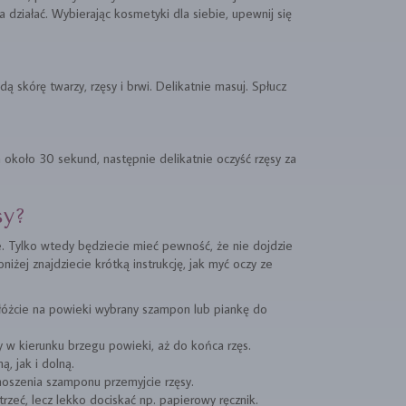
 działać. Wybierając kosmetyki dla siebie, upewnij się
ą skórę twarzy, rzęsy i brwi. Delikatnie masuj. Spłucz
 około 30 sekund, następnie delikatnie oczyść rzęsy za
sy?
e. Tylko wtedy będziecie mieć pewność, że nie dojdzie
niżej znajdziecie krótką instrukcję, jak myć oczy ze
łóżcie na powieki wybrany szampon lub piankę do
 w kierunku brzegu powieki, aż do końca rzęs.
, jak i dolną.
noszenia szamponu przemyjcie rzęsy.
trzeć, lecz lekko dociskać np. papierowy ręcznik.