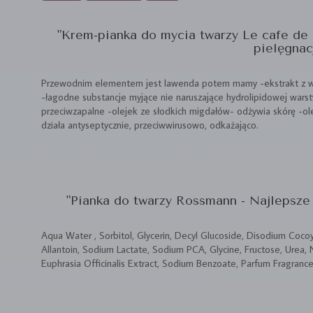
"Krem-pianka do mycia twarzy Le cafe de 
pielęgnac
Przewodnim elementem jest lawenda potem mamy -ekstrakt z wi
-łagodne substancje myjące nie naruszające hydrolipidowej warstw
przeciwzapalne -olejek ze słodkich migdałów- odżywia skórę -ol
działa antyseptycznie, przeciwwirusowo, odkażająco.
"Pianka do twarzy Rossmann - Najlepsze 
Aqua Water , Sorbitol, Glycerin, Decyl Glucoside, Disodium Co
Allantoin, Sodium Lactate, Sodium PCA, Glycine, Fructose, Urea, Ni
Euphrasia Officinalis Extract, Sodium Benzoate, Parfum Fragrance ,