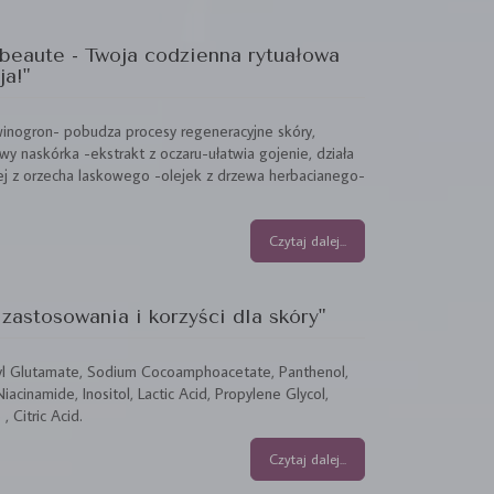
beaute - Twoja codzienna rytuałowa
ja!"
nogron- pobudza procesy regeneracyjne skóry,
y naskórka -ekstrakt z oczaru-ułatwia gojenie, działa
ej z orzecha laskowego -olejek z drzewa herbacianego-
Czytaj dalej...
zastosowania i korzyści dla skóry"
coyl Glutamate, Sodium Cocoamphoacetate, Panthenol,
acinamide, Inositol, Lactic Acid, Propylene Glycol,
 Citric Acid.
Czytaj dalej...