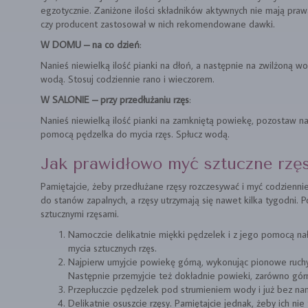
egzotycznie. Zaniżone ilości składników aktywnych nie mają prawa
czy producent zastosował w nich rekomendowane dawki.
W DOMU – na co dzień
:
Nanieś niewielką ilość pianki na dłoń, a następnie na zwilżoną wod
wodą. Stosuj codziennie rano i wieczorem.
W SALONIE – przy przedłużaniu rzęs
:
Nanieś niewielką ilość pianki na zamkniętą powiekę, pozostaw na
pomocą pędzelka do mycia rzęs. Spłucz wodą.
Jak prawidłowo myć sztuczne rzę
Pamiętajcie, żeby przedłużane rzęsy rozczesywać i myć codzienni
do stanów zapalnych, a rzęsy utrzymają się nawet kilka tygodni. Po
sztucznymi rzęsami.
Namoczcie delikatnie miękki pędzelek i z jego pomocą na
mycia sztucznych rzęs.
Najpierw umyjcie powiekę górną, wykonując pionowe ruchy
Następnie przemyjcie też dokładnie powieki, zarówno górną
Przepłuczcie pędzelek pod strumieniem wody i już bez na
Delikatnie osuszcie rzęsy. Pamiętajcie jednak, żeby ich nie 