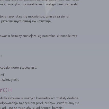
dnym kosmetyku, z powodzeniem zastąpi inne preparaty
one rzęsy stają się mocniejsze, zmniejsza się ich
s przedłużanych dłużej się utrzymuje
.
owaniu Betainy zmniejsza się naturalna skłonność rzęs
ęs
 codziennego stosowania.
mi!
 zwierzętach.
YCH
kładniki aktywne w naszych kosmetykach zostały dodane
 i odpowiadają zaleceniom producentów. Wyróżniamy się
ładu, po to tylko aby skład brzmiał bardziej