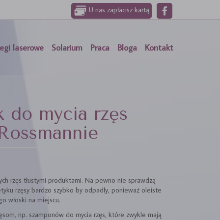
U nas zapłacisz kartą
egi laserowe
Solarium
Praca
Bloga
Kontakt
 do mycia rzęs
 Rossmannie
nych rzęs tłustymi produktami. Na pewno nie sprawdzą
tyku rzęsy bardzo szybko by odpadły, ponieważ oleiste
o włoski na miejscu.
ęsom, np. szamponów do mycia rzęs, które zwykle mają