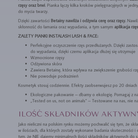
rzęsy oraz brwi
. Pianka łączy kilka kroków pielęgnacyjnych w je
do mycia twarzy.
Dzięki zawartości
Betainy nawilża i odżywia cerę oraz rzęsy.
Nawilż
skłonność do łamania oraz wypadania, a tym samym
aplikacja rzę
ZALETY PIANKI INSTALASH LASH & FACE:
Perfekcyjne oczyszczenie rzęs przedłużanych. Dzięki zastos
do wypadania, dzięki czemu aplikacja dłużej się utrzymuje
Wzmocnione rzęsy
Odżywiona skóra
Zawiera Betainę, która wpływa na zwiększenie grubości rz
Nie powoduje podrażnień
Kosmetyk stosuj codziennie. Efekty zaobserwujesz po 20 dniach
Ekologiczne pakowanie – dbamy o ekologię. Pomagaj z na
„Tested on us, not on animals” – Testowane na nas, nie na
ILOŚĆ SKŁADNIKÓW AKTYWN
Jako nieliczni na polskim rynku możemy pochwalić się tym, że s
w ilościach, dla których zostały wykonane badania skuteczności
tym, że NIE dajemy minimalnych ilości składników aktywnych do sk