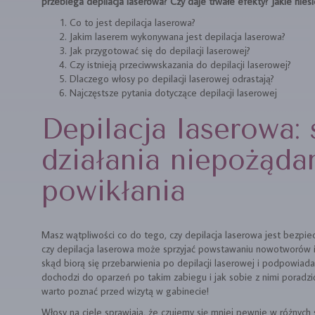
przebiega depilacja laserowa? Czy daje trwałe efekty? Jakie niesi
Co to jest depilacja laserowa?
Jakim laserem wykonywana jest depilacja laserowa?
Jak przygotować się do depilacji laserowej?
Czy istnieją przeciwwskazania do depilacji laserowej?
Dlaczego włosy po depilacji laserowej odrastają?
Najczęstsze pytania dotyczące depilacji laserowej
Depilacja laserowa: 
działania niepożąda
powikłania
Masz wątpliwości co do tego, czy depilacja laserowa jest bezpie
czy depilacja laserowa może sprzyjać powstawaniu nowotworów i
skąd biorą się przebarwienia po depilacji laserowej i podpowiad
dochodzi do oparzeń po takim zabiegu i jak sobie z nimi poradzić
warto poznać przed wizytą w gabinecie!
Włosy na ciele sprawiają, że czujemy się mniej pewnie w różnych 