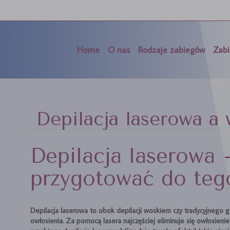
Home
O nas
Rodzaje zabiegów
Zabi
Depilacja laserowa a
Depilacja laserowa 
przygotować do teg
Depilacja laserowa to obok depilacji woskiem czy tradycyjnego 
owłosienia. Za pomocą lasera najczęściej eliminuje się owłosienie