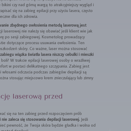
e bikini czy nad górną wargą to atrakcyjniejszy wygląd i
isać się na zabieg epilacji przy użyciu lasera, często
eczne dla ich zdrowia.
wanie zbędnego owłosienia metodą laserową jest
 laserowej nie należy się obawiać jeśli klient wie jak
kórę po sesji zabiegowej. Kosmetolog prowadzący
stie dotyczące procesu usuwania owłosienia. Ten
uszkodzeń skóry. Co ważne, laser można stosować
zabiegu wiązka światła lasera niszczy cebulki i mieszki
boli? W trakcie epilacji laserowej osoby o wrażliwej
ort w postaci delikatnego szczypania. Zabieg jest
i włosami odczucia podczas zabiegów depilacji są
ożna stosując miejscowo krem znieczulający lub zimny
cję laserową przed
wać się na ten zabieg przed rozpoczęciem prób
i nie zaleca się stosowania depilacji laserowej.
Jeśli
mieć pewność, że Twoja skóra będzie gładka i wolna od
 metod depilacji.