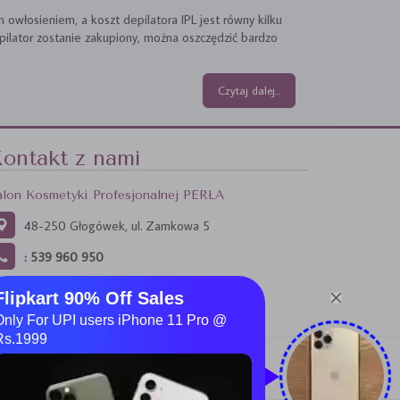
owłosieniem, a koszt depilatora IPL jest równy kilku
pilator zostanie zakupiony, można oszczędzić bardzo
Czytaj dalej...
ontakt z nami
alon Kosmetyki Profesjonalnej PERŁA
48-250 Głogówek, ul. Zamkowa 5
: 539 960 950
s w przeglądarce. Kliknij tutaj.