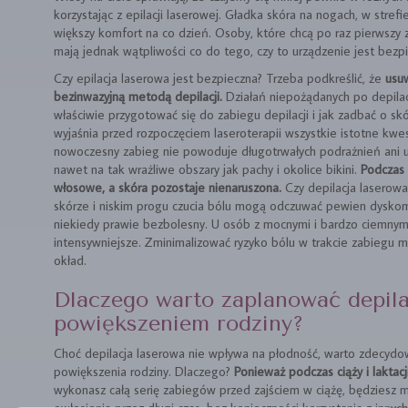
korzystając z epilacji laserowej. Gładka skóra na nogach, w strefi
większy komfort na co dzień. Osoby, które chcą po raz pierwszy zap
mają jednak wątpliwości co do tego, czy to urządzenie jest bezpi
Czy epilacja laserowa jest bezpieczna? Trzeba podkreślić, że
usu
bezinwazyjną metodą depilacji.
Działań niepożądanych po depilacji
właściwie przygotować się do zabiegu depilacji i jak zadbać o s
wyjaśnia przed rozpoczęciem laseroterapii wszystkie istotne kwe
nowoczesny zabieg nie powoduje długotrwałych podrażnień ani 
nawet na tak wrażliwe obszary jak pachy i okolice bikini.
Podczas 
włosowe, a skóra pozostaje nienaruszona.
Czy depilacja laserowa 
skórze i niskim progu czucia bólu mogą odczuwać pewien dyskomf
niekiedy prawie bezbolesny. U osób z mocnymi i bardzo ciemnym
intensywniejsze. Zminimalizować ryzyko bólu w trakcie zabiegu m
okład.
Dlaczego warto zaplanować depila
powiększeniem rodziny?
Choć depilacja laserowa nie wpływa na płodność, warto zdecydo
powiększenia rodziny. Dlaczego?
Ponieważ podczas ciąży i laktacj
wykonasz całą serię zabiegów przed zajściem w ciążę, będziesz 
owłosienia przez długi czas, bez konieczności korzystania z innych