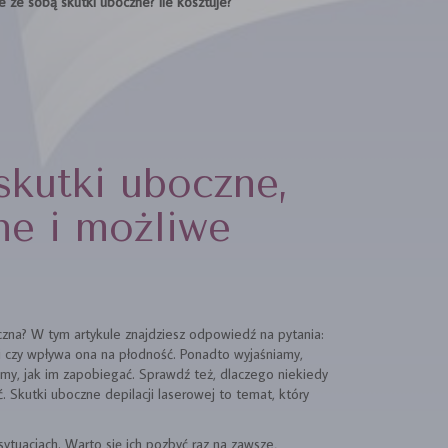
e ze sobą skutki uboczne? Ile kosztuje?
skutki uboczne,
ne i możliwe
czna? W tym artykule znajdziesz odpowiedź na pytania:
 czy wpływa ona na płodność. Ponadto wyjaśniamy,
amy, jak im zapobiegać. Sprawdź też, dlaczego niekiedy
. Skutki uboczne depilacji laserowej to temat, który
sytuacjach. Warto się ich pozbyć raz na zawsze,