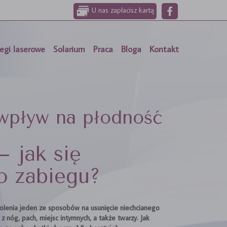
U nas zapłacisz kartą
egi laserowe
Solarium
Praca
Bloga
Kontakt
 wpływ na płodność
– jak się
o zabiegu?
golenia jeden ze sposobów na usunięcie niechcianego
 z nóg, pach, miejsc intymnych, a także twarzy. Jak