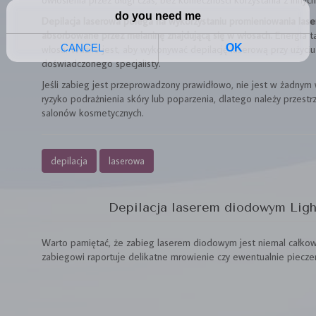
Depilacja laserowa polega na wykorzystaniu promieniowania laser
absorbowane przez melaninę znajdującą się w włosach.
Energia ta
włosa. Ważne jest, aby wykonywać depilację laserową przy użyc
doświadczonego specjalisty.
Jeśli zabieg jest przeprowadzony prawidłowo, nie jest w żadnym 
ryzyko podrażnienia skóry lub poparzenia, dlatego należy przest
salonów kosmetycznych.
depilacja
laserowa
Depilacja laserem diodowym Ligh
Warto pamiętać, że zabieg laserem diodowym jest niemal całkow
zabiegowi raportuje delikatne mrowienie czy ewentualnie pieczen