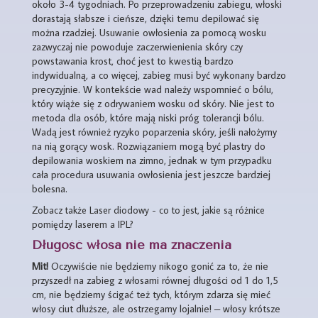
około 3-4 tygodniach. Po przeprowadzeniu zabiegu, włoski
dorastają słabsze i cieńsze, dzięki temu depilować się
można rzadziej. Usuwanie owłosienia za pomocą wosku
zazwyczaj nie powoduje zaczerwienienia skóry czy
powstawania krost, choć jest to kwestią bardzo
indywidualną, a co więcej, zabieg musi być wykonany bardzo
precyzyjnie. W kontekście wad należy wspomnieć o bólu,
który wiąże się z odrywaniem wosku od skóry. Nie jest to
metoda dla osób, które mają niski próg tolerancji bólu.
Wadą jest również ryzyko poparzenia skóry, jeśli nałożymy
na nią gorący wosk. Rozwiązaniem mogą być plastry do
depilowania woskiem na zimno, jednak w tym przypadku
cała procedura usuwania owłosienia jest jeszcze bardziej
bolesna.
Zobacz także Laser diodowy - co to jest, jakie są różnice
pomiędzy laserem a IPL?
Długość włosa nie ma znaczenia
Mit!
Oczywiście nie będziemy nikogo gonić za to, że nie
przyszedł na zabieg z włosami równej długości od 1 do 1,5
cm, nie będziemy ścigać też tych, którym zdarza się mieć
włosy ciut dłuższe, ale ostrzegamy lojalnie! – włosy krótsze