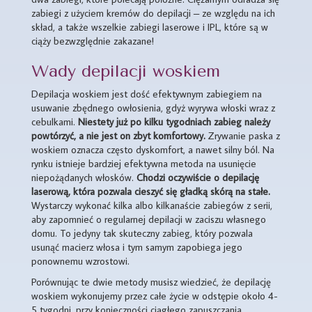
zabiegi z użyciem kremów do depilacji – ze względu na ich
skład, a także wszelkie zabiegi laserowe i IPL, które są w
ciąży bezwzględnie zakazane!
Wady depilacji woskiem
Depilacja woskiem jest dość efektywnym zabiegiem na
usuwanie zbędnego owłosienia, gdyż wyrywa włoski wraz z
cebulkami.
Niestety już po kilku tygodniach zabieg należy
powtórzyć, a nie jest on zbyt komfortowy.
Zrywanie paska z
woskiem oznacza często dyskomfort, a nawet silny ból. Na
rynku istnieje bardziej efektywna metoda na usunięcie
niepożądanych włosków.
Chodzi oczywiście o depilację
laserową, która pozwala cieszyć się gładką skórą na stałe.
Wystarczy wykonać kilka albo kilkanaście zabiegów z serii,
aby zapomnieć o regularnej depilacji w zaciszu własnego
domu. To jedyny tak skuteczny zabieg, który pozwala
usunąć macierz włosa i tym samym zapobiega jego
ponownemu wzrostowi.
Porównując te dwie metody musisz wiedzieć, że depilację
woskiem wykonujemy przez całe życie w odstępie około 4-
5 tygodni, przy konieczności ciągłego zapuszczania