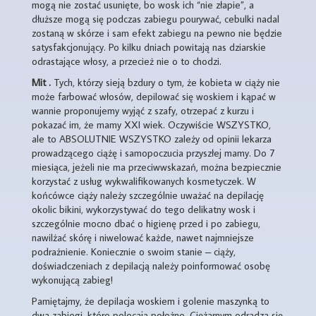
mogą nie zostać usunięte, bo wosk ich “nie złapie”, a
dłuższe mogą się podczas zabiegu pourywać, cebulki nadal
zostaną w skórze i sam efekt zabiegu na pewno nie będzie
satysfakcjonujący. Po kilku dniach powitają nas dziarskie
odrastające włosy, a przecież nie o to chodzi.
Mit .
Tych, którzy sieją bzdury o tym, że kobieta w ciąży nie
może farbować włosów, depilować się woskiem i kąpać w
wannie proponujemy wyjąć z szafy, otrzepać z kurzu i
pokazać im, że mamy XXI wiek. Oczywiście WSZYSTKO,
ale to ABSOLUTNIE WSZYSTKO zależy od opinii lekarza
prowadzącego ciążę i samopoczucia przyszłej mamy. Do 7
miesiąca, jeżeli nie ma przeciwwskazań, można bezpiecznie
korzystać z usług wykwalifikowanych kosmetyczek. W
końcówce ciąży należy szczególnie uważać na depilację
okolic bikini, wykorzystywać do tego delikatny wosk i
szczególnie mocno dbać o higienę przed i po zabiegu,
nawilżać skórę i niwelować każde, nawet najmniejsze
podrażnienie. Koniecznie o swoim stanie – ciąży,
doświadczeniach z depilacją należy poinformować osobę
wykonującą zabieg!
Pamiętajmy, że depilacja woskiem i golenie maszynką to
dwa zabiegi, które polecają położne. Ciężarnym odradza się