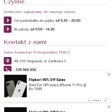
Czynne
Serdecznie zapraszamy do naszego salonu
Od poniedziałku do piątku:
od 9.30 - 20.00
W soboty:
od 9.00 - 14.30
Kontakt z nami
Salon Kosmetyki Profesjonalnej PERŁA
48-250 Głogówek, ul. Zamkowa 5
: 539 960 950
Ta strona używa plików Cookies. Dowiedz się więcej o celu ich
używania i możliwości zmiany ustawień Cookies w przeglądarce.
Kliknij tutaj.