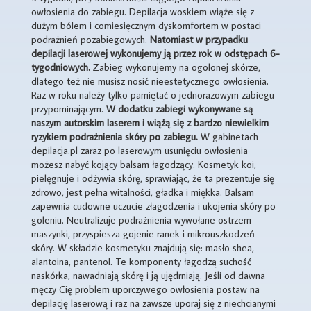
owłosienia do zabiegu. Depilacja woskiem wiąże się z
dużym bólem i comiesięcznym dyskomfortem w postaci
podrażnień pozabiegowych.
Natomiast w przypadku
depilacji laserowej wykonujemy ją przez rok w odstępach 6-
tygodniowych.
Zabieg wykonujemy na ogolonej skórze,
dlatego też nie musisz nosić nieestetycznego owłosienia.
Raz w roku należy tylko pamiętać o jednorazowym zabiegu
przypominającym.
W dodatku zabiegi wykonywane są
naszym autorskim laserem i wiążą się z bardzo niewielkim
ryzykiem podrażnienia skóry po zabiegu.
W gabinetach
depilacja.pl zaraz po laserowym usunięciu owłosienia
możesz nabyć kojący balsam łagodzący. Kosmetyk koi,
pielęgnuje i odżywia skórę, sprawiając, że ta prezentuje się
zdrowo, jest pełna witalności, gładka i miękka. Balsam
zapewnia cudowne uczucie złagodzenia i ukojenia skóry po
goleniu. Neutralizuje podrażnienia wywołane ostrzem
maszynki, przyspiesza gojenie ranek i mikrouszkodzeń
skóry. W składzie kosmetyku znajdują się: masło shea,
alantoina, pantenol. Te komponenty łagodzą suchość
naskórka, nawadniają skórę i ją ujędrniają. Jeśli od dawna
męczy Cię problem uporczywego owłosienia postaw na
depilację laserową i raz na zawsze uporaj się z niechcianymi