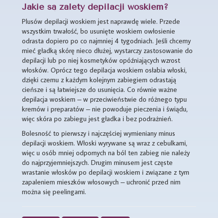
Jakie są zalety depilacji woskiem?
Plusów depilacji woskiem jest naprawdę wiele. Przede
wszystkim trwałość, bo usunięte woskiem owłosienie
odrasta dopiero po co najmniej 4 tygodniach. Jeśli chcemy
mieć gładką skórę nieco dłużej, wystarczy zastosowanie do
depilacji lub po niej kosmetyków opóźniających wzrost
włosków. Oprócz tego depilacja woskiem osłabia włoski,
dzięki czemu z każdym kolejnym zabiegiem odrastają
cieńsze i są łatwiejsze do usunięcia. Co równie ważne
depilacja woskiem – w przeciwieństwie do różnego typu
kremów i preparatów – nie powoduje pieczenia i świądu,
więc skóra po zabiegu jest gładka i bez podrażnień.
Bolesność to pierwszy i najczęściej wymieniany minus
depilacji woskiem. Włoski wyrywane są wraz z cebulkami,
więc u osób mniej odpornych na ból ten zabieg nie należy
do najprzyjemniejszych. Drugim minusem jest częste
wrastanie włosków po depilacji woskiem i związane z tym
zapaleniem mieszków włosowych – uchronić przed nim
można się peelingami.