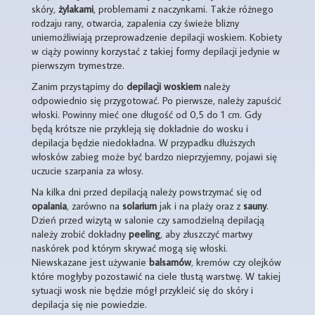
skóry,
żylakami
, problemami z naczynkami. Także różnego
rodzaju rany, otwarcia, zapalenia czy świeże blizny
uniemożliwiają przeprowadzenie depilacji woskiem. Kobiety
w ciąży powinny korzystać z takiej formy depilacji jedynie w
pierwszym trymestrze.
Zanim przystąpimy do
depilacji woskiem
należy
odpowiednio się przygotować. Po pierwsze, należy zapuścić
włoski. Powinny mieć one długość od 0,5 do 1 cm. Gdy
będą krótsze nie przykleją się dokładnie do wosku i
depilacja będzie niedokładna. W przypadku dłuższych
włosków zabieg może być bardzo nieprzyjemny, pojawi się
uczucie szarpania za włosy.
Na kilka dni przed depilacją należy powstrzymać się od
opalania
, zarówno na
solarium
jak i na plaży oraz z
sauny
.
Dzień przed wizytą w salonie czy samodzielną depilacją
należy zrobić dokładny
peeling
, aby złuszczyć martwy
naskórek pod którym skrywać mogą się włoski.
Niewskazane jest używanie
balsamów
, kremów czy olejków
które mogłyby pozostawić na ciele tłustą warstwę. W takiej
sytuacji wosk nie będzie mógł przykleić się do skóry i
depilacja się nie powiedzie.