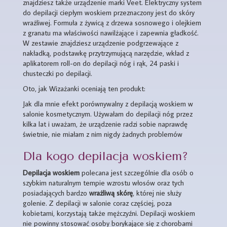
znajdziesz także urządzenie marki Veet. Elektryczny system
do depilacji ciepłym woskiem przeznaczony jest do skóry
wrażliwej. Formuła z żywicą z drzewa sosnowego i olejkiem
z granatu ma właściwości nawilżające i zapewnia gładkość.
W zestawie znajdziesz urządzenie podgrzewające z
nakładką, podstawkę przytrzymującą narzędzie, wkład z
aplikatorem roll-on do depilacji nóg i rąk, 24 paski i
chusteczki po depilacji.
Oto, jak Wizażanki oceniają ten produkt:
Jak dla mnie efekt porównywalny z depilacją woskiem w
salonie kosmetycznym. Używałam do depilacji nóg przez
kilka lat i uważam, że urządzenie radzi sobie naprawdę
świetnie, nie miałam z nim nigdy żadnych problemów
Dla kogo depilacja woskiem?
Depilacja woskiem
polecana jest szczególnie dla osób o
szybkim naturalnym tempie wzrostu włosów oraz tych
posiadających bardzo
wrażliwą skórę
, której nie służy
golenie. Z depilacji w salonie coraz częściej, poza
kobietami, korzystają także mężczyźni. Depilacji woskiem
nie powinny stosować osoby borykające się z chorobami