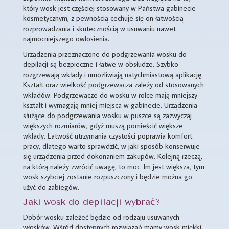
który wosk jest częściej stosowany w Państwa gabinecie
kosmetycznym, z pewnością cechuje się on łatwością
rozprowadzania i skutecznością w usuwaniu nawet
najmocniejszego owłosienia.
Urządzenia przeznaczone do podgrzewania wosku do
depilacji są bezpieczne i łatwe w obsłudze. Szybko
rozgrzewają wkłady i umożliwiają natychmiastową aplikację.
Kształt oraz wielkość podgrzewacza zależy od stosowanych
wkładów. Podgrzewacze do wosku w rolce mają mniejszy
kształt i wymagają mniej miejsca w gabinecie. Urządzenia
służące do podgrzewania wosku w puszce są zazwyczaj
większych rozmiarów, gdyż muszą pomieścić większe
wkłady. Łatwość utrzymania czystości poprawia komfort
pracy, dlatego warto sprawdzić, w jaki sposób konserwuje
się urządzenia przed dokonaniem zakupów. Kolejną rzeczą,
na którą należy zwrócić uwagę, to moc. Im jest większa, tym
wosk szybciej zostanie rozpuszczony i będzie można go
użyć do zabiegów.
Jaki wosk do depilacji wybrać?
Dobór wosku zależeć będzie od rodzaju usuwanych
włosków. Wśród dostępnych rozwiązań mamy wosk miękki,