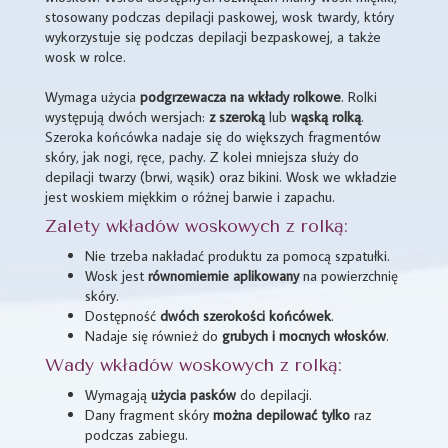
stosowany podczas depilacji paskowej, wosk twardy, który
wykorzystuje się podczas depilacji bezpaskowej, a także
wosk w rolce.
Wymaga użycia
podgrzewacza na wkłady rolkowe
. Rolki
występują dwóch wersjach:
z szeroką
lub
wąską
rolką
.
Szeroka końcówka nadaje się do większych fragmentów
skóry, jak nogi, ręce, pachy. Z kolei mniejsza służy do
depilacji twarzy (brwi, wąsik) oraz bikini. Wosk we wkładzie
jest woskiem miękkim o różnej barwie i zapachu.
Zalety wkładów woskowych z rolką:
Nie trzeba nakładać produktu za pomocą szpatułki.
Wosk jest
równomiernie aplikowany
na powierzchnię
skóry.
Dostępność
dwóch szerokości końcówek
.
Nadaje się również do
grubych i mocnych włosków
.
Wady wkładów woskowych z rolką:
Wymagają
użycia pasków
do depilacji.
Dany fragment skóry
można depilować tylko
raz
podczas zabiegu.