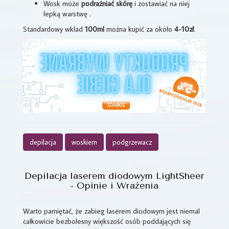
Wosk może
podrażniać skórę
i zostawiać na niej
lepką warstwę .
Standardowy wkład
100ml
można kupić za około
4-10zł
.
depilacja
woskiem
podgrzewacz
Depilacja laserem diodowym LightSheer
- Opinie i Wrażenia
Warto pamiętać, że zabieg laserem diodowym jest niemal
całkowicie bezbolesny większość osób poddających się