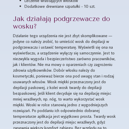
Leczenie wrastających włosków
Dodatkowe drewniane szpatułki - 10 szt.
Jak działają podgrzewacze do
wosku?
Działanie tego urządzenia nie jest zbyt skomplikowane —
jedyne co należy zrobić, to umieścić wosk do depilacji w
podgrzewaczu i ustawić temperaturę. Wyświetli się ona na
wyświetlaczu, a urządzenie wyłączy się samoczynnie. Jest to
niezwykła wygoda i bezpieczeństwo zarówno pracowników,
jak i klientów. Nie ma mowy o oparzeniach czy zagrożeniu
zdrowia użytkowników. Dobór włosku należy do
kosmetyczki, ponieważ bierze ona pod uwagę stan i rodzaj
usuwanych włosów. Wosk miękki przeznaczony jest do
depilacji paskowej, z kolei wosk twardy do depilacji
bezpaskowej. Jeśli klient decyduje się na depilację miejsc
mniej wrażliwych, np. nóg, to warto wykorzystać wosk
miękki. Woski w rolce stanowią jedno z wygodniejszych
rozwiązań. Po poddaniu ich odpowiednio dobranej
temperaturze aplikacja jest wyjątkowo prosta. Twardy wosk
przeznaczony jest do depilacji miejsc wrażliwych, gdyż
zapewnia większy komfort zabiegu. Bez względu na to,