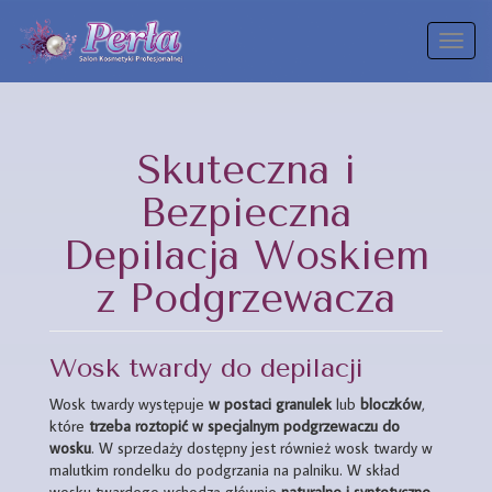
Toggl
naviga
Skuteczna i
Bezpieczna
Depilacja Woskiem
z Podgrzewacza
Wosk twardy do depilacji
Wosk twardy występuje
w postaci granulek
lub
bloczków
,
które
trzeba roztopić w specjalnym podgrzewaczu do
wosku
. W sprzedaży dostępny jest również wosk twardy w
malutkim rondelku do podgrzania na palniku. W skład
wosku twardego wchodzą głównie
naturalne i syntetyczne