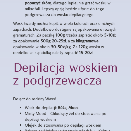
poparzyć skórę
, dlatego lepiej nie grzać wosku w
mikrofali. Lepszą opcją będzie użycie do tego
podgrzewacza do wosku depilacyjnego.
Wosk twardy można kupić w wielu kolorach oraz o różnych
zapachach. Dodatkowo dostępne są opakowania o różnych
gramaturach. Za paczkę
100g
trzeba zapłacić około
5-10zł,
za opakowanie
500g 20-25zł,
a za
kilogramowe
opakowanie w około
30-50zł/kg
. Za
120g
wosku w
rondelku ze szpatułką należy zapłacić
15-20zł
.
Depilacja woskiem
z podgrzewacza
Dołącz do rodziny Waxx!
Wosk do depilacji:
Róża, Aloes
Minty Mood - Chłodzący żel do stosowania po
depilacji woskiem
Olejek do stosowania po depilacji woskiem
Balsam opóźniający odrastanie włosków - Kaktus