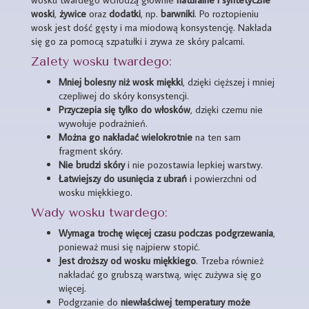
woski
,
żywice
oraz
dodatki
, np.
barwniki
. Po roztopieniu
wosk jest dość gęsty i ma miodową konsystencję. Nakłada
się go za pomocą szpatułki i zrywa ze skóry palcami.
Zalety wosku twardego:
Mniej bolesny niż wosk miękki
, dzięki cięższej i mniej
czepliwej do skóry konsystencji.
Przyczepia się tylko do włosków
, dzięki czemu nie
wywołuje podrażnień.
Można go nakładać wielokrotnie
na ten sam
fragment skóry.
Nie brudzi skóry
i nie pozostawia lepkiej warstwy.
Łatwiejszy do usunięcia z ubrań
i powierzchni od
wosku miękkiego.
Wady wosku twardego:
Wymaga trochę więcej czasu podczas podgrzewania
,
ponieważ musi się najpierw stopić.
Jest droższy od wosku miękkiego
. Trzeba również
nakładać go grubszą warstwą, więc zużywa się go
więcej.
Podgrzanie do
niewłaściwej temperatury może