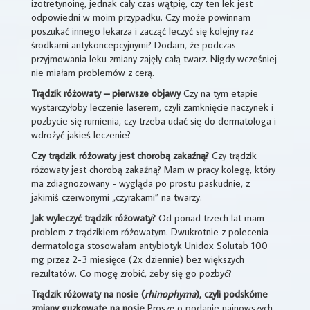
izotretynoinę, jednak cały czas wątpię, czy ten lek jest
odpowiedni w moim przypadku. Czy może powinnam
poszukać innego lekarza i zacząć leczyć się kolejny raz
środkami antykoncepcyjnymi? Dodam, że podczas
przyjmowania leku zmiany zajęły całą twarz. Nigdy wcześniej
nie miałam problemów z cerą.
Trądzik różowaty – pierwsze objawy
Czy na tym etapie
wystarczyłoby leczenie laserem, czyli zamknięcie naczynek i
pozbycie się rumienia, czy trzeba udać się do dermatologa i
wdrożyć jakieś leczenie?
Czy trądzik różowaty jest chorobą zakaźną?
Czy trądzik
różowaty jest chorobą zakaźną? Mam w pracy kolegę, który
ma zdiagnozowany - wygląda po prostu paskudnie, z
jakimiś czerwonymi „czyrakami” na twarzy.
Jak wyleczyć trądzik różowaty?
Od ponad trzech lat mam
problem z trądzikiem różowatym. Dwukrotnie z polecenia
dermatologa stosowałam antybiotyk Unidox Solutab 100
mg przez 2-3 miesięce (2x dziennie) bez większych
rezultatów. Co mogę zrobić, żeby się go pozbyć?
Trądzik różowaty na nosie (
rhinophyma
), czyli podskórne
zmiany guzkowate na nosie
Proszę o podanie najnowszych