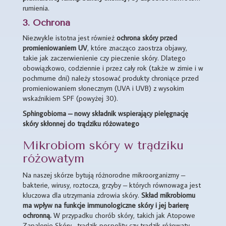
rumienia.
3. Ochrona
Niezwykle istotna jest również
ochrona skóry przed
promieniowaniem UV
, które znacząco zaostrza objawy,
takie jak zaczerwienienie czy pieczenie skóry. Dlatego
obowiązkowo, codziennie i przez cały rok (także w zimie i w
pochmurne dni) należy stosować produkty chroniące przed
promieniowaniem słonecznym (UVA i UVB) z wysokim
wskaźnikiem SPF (powyżej 30).
Sphingobioma – nowy składnik wspierający pielęgnację
skóry skłonnej do trądziku różowatego
Mikrobiom skóry w trądziku
różowatym
Na naszej skórze bytują różnorodne mikroorganizmy –
bakterie, wirusy, roztocza, grzyby – których równowaga jest
kluczowa dla utrzymania zdrowia skóry.
Skład mikrobiomu
ma wpływ na funkcje immunologiczne skóry i jej barierę
ochronną.
W przypadku chorób skóry, takich jak Atopowe
Zapalenie Skóry , trądzik pospolity czy trądzik różowaty,