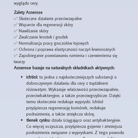
wyglądu cery.
Zalety Acnerose
✅ Skuteczne działanie przeciwzapalne
✅ Wsparcie dla regeneracji skóry
✅ Nawilżanie skóry
✅ Zwalczanie krostek i grudek
✅ Normalizacja pracy gruczołów łojowych
✅ Ochrona i poprawa elastyczności naczyń krwionośnych
✅ Zapobieganie powstawaniu rumienia i czerwienienia się
twarzy
Acnerose bazuje na naturalnych składnikach aktywnych:
ichtiol:
to jedna z najskuteczniejszych substancji o
dobroczynnym działaniu dla cery z trądzikiem
różowatym. Wykazuje właściwości przeciwzapalnie,
przeciwbakteryjne, a także przeciwgrzybicze. Dzięki
temu skutecznie redukuje wypryski. Ichtiol
przyśpiesza regenerację komórek, redukuje
podrażnienia, a także zmiękcza skórę,
tlenek cynku:
działa ściągająco oraz antybakteryjnie.
Co więcej oczyszcza, przyśpiesza gojenie i zmniejsza
podrażnienia związane z wypryskami. Z tego powodu