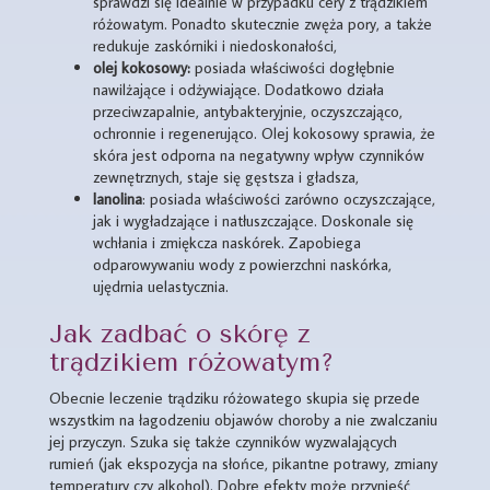
sprawdzi się idealnie w przypadku cery z trądzikiem
różowatym. Ponadto skutecznie zwęża pory, a także
redukuje zaskórniki i niedoskonałości,
olej kokosowy:
posiada właściwości dogłębnie
nawilżające i odżywiające. Dodatkowo działa
przeciwzapalnie, antybakteryjnie, oczyszczająco,
ochronnie i regenerująco. Olej kokosowy sprawia, że
skóra jest odporna na negatywny wpływ czynników
zewnętrznych, staje się gęstsza i gładsza,
lanolina
: posiada właściwości zarówno oczyszczające,
jak i wygładzające i natłuszczające. Doskonale się
wchłania i zmiękcza naskórek. Zapobiega
odparowywaniu wody z powierzchni naskórka,
ujędrnia uelastycznia.
Jak zadbać o skórę z
trądzikiem różowatym?
Obecnie leczenie trądziku różowatego skupia się przede
wszystkim na łagodzeniu objawów choroby a nie zwalczaniu
jej przyczyn. Szuka się także czynników wyzwalających
rumień (jak ekspozycja na słońce, pikantne potrawy, zmiany
temperatury czy alkohol). Dobre efekty może przynieść