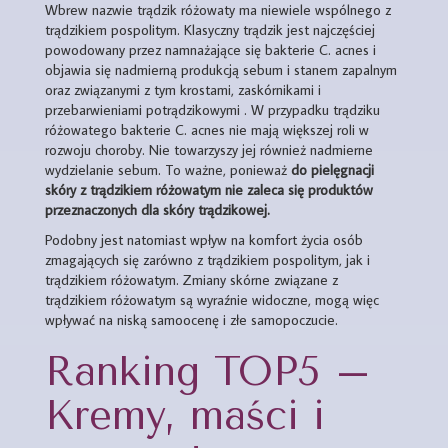
Wbrew nazwie trądzik różowaty ma niewiele wspólnego z
trądzikiem pospolitym. Klasyczny trądzik jest najczęściej
powodowany przez namnażające się bakterie C. acnes i
objawia się nadmierną produkcją sebum i stanem zapalnym
oraz związanymi z tym krostami, zaskórnikami i
przebarwieniami potrądzikowymi . W przypadku trądziku
różowatego bakterie C. acnes nie mają większej roli w
rozwoju choroby. Nie towarzyszy jej również nadmierne
wydzielanie sebum. To ważne, ponieważ
do pielęgnacji
skóry z trądzikiem różowatym nie zaleca się produktów
przeznaczonych dla skóry trądzikowej.
Podobny jest natomiast wpływ na komfort życia osób
zmagających się zarówno z trądzikiem pospolitym, jak i
trądzikiem różowatym. Zmiany skórne związane z
trądzikiem różowatym są wyraźnie widoczne, mogą więc
wpływać na niską samoocenę i złe samopoczucie.
Ranking TOP5 –
Kremy, maści i