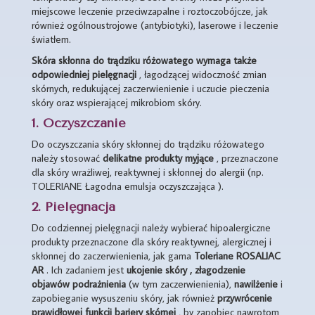
miejscowe leczenie przeciwzapalne i roztoczobójcze, jak
również ogólnoustrojowe (antybiotyki), laserowe i leczenie
światłem.
Skóra skłonna do trądziku różowatego wymaga także
odpowiedniej pielęgnacji
, łagodzącej widoczność zmian
skórnych, redukującej zaczerwienienie i uczucie pieczenia
skóry oraz wspierającej mikrobiom skóry.
1. Oczyszczanie
Do oczyszczania skóry skłonnej do trądziku różowatego
należy stosować
delikatne produkty myjące
, przeznaczone
dla skóry wrażliwej, reaktywnej i skłonnej do alergii (np.
TOLERIANE Łagodna emulsja oczyszczająca ).
2. Pielęgnacja
Do codziennej pielęgnacji należy wybierać hipoalergiczne
produkty przeznaczone dla skóry reaktywnej, alergicznej i
skłonnej do zaczerwienienia, jak gama
Toleriane ROSALIAC
AR
. Ich zadaniem jest
ukojenie skóry
, złagodzenie
objawów podrażnienia
(w tym zaczerwienienia),
nawilżenie
i
zapobieganie wysuszeniu skóry, jak również
przywrócenie
prawidłowej funkcji bariery skórnej
, by zapobiec nawrotom