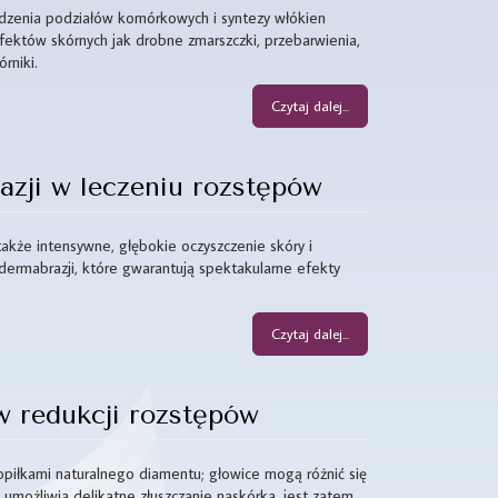
budzenia podziałów komórkowych i syntezy włókien
ektów skórnych jak drobne zmarszczki, przebarwienia,
rniki.
Czytaj dalej...
azji w leczeniu rozstępów
kże intensywne, głębokie oczyszczenie skóry i
dermabrazji, które gwarantują spektakularne efekty
Czytaj dalej...
w redukcji rozstępów
piłkami naturalnego diamentu; głowice mogą różnić się
 umożliwia delikatne złuszczanie naskórka, jest zatem