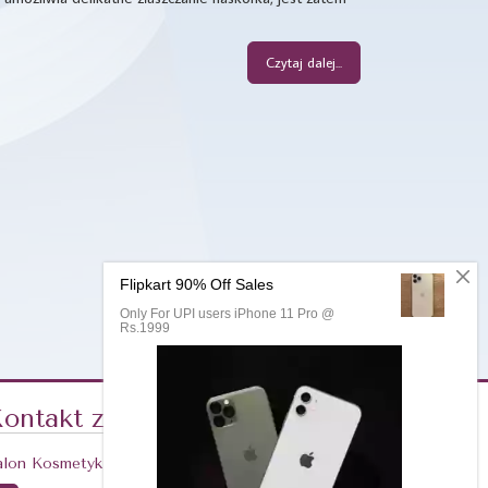
Czytaj dalej...
ontakt z nami
alon Kosmetyki Profesjonalnej PERŁA