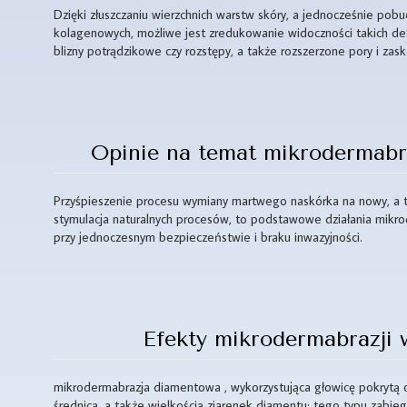
Dzięki złuszczaniu wierzchnich warstw skóry, a jednocześnie po
kolagenowych, możliwe jest zredukowanie widoczności takich def
blizny potrądzikowe czy rozstępy, a także rozszerzone pory i zaskó
Opinie na temat mikrodermabr
Przyśpieszenie procesu wymiany martwego naskórka na nowy, a ta
stymulacja naturalnych procesów, to podstawowe działania mikro
przy jednoczesnym bezpieczeństwie i braku inwazyjności.
Efekty mikrodermabrazji 
mikrodermabrazja diamentowa , wykorzystująca głowicę pokrytą o
średnicą, a także wielkością ziarenek diamentu; tego typu zabieg