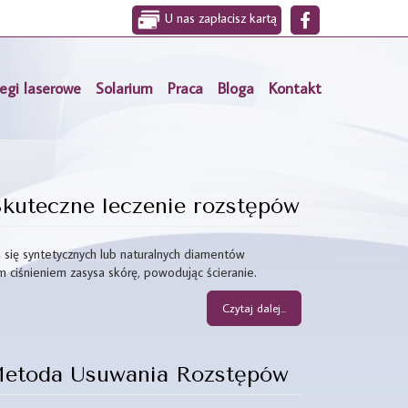
U nas zapłacisz kartą
egi laserowe
Solarium
Praca
Bloga
Kontakt
kuteczne leczenie rozstępów
ię syntetycznych lub naturalnych diamentów
 ciśnieniem zasysa skórę, powodując ścieranie.
Czytaj dalej...
Metoda Usuwania Rozstępów