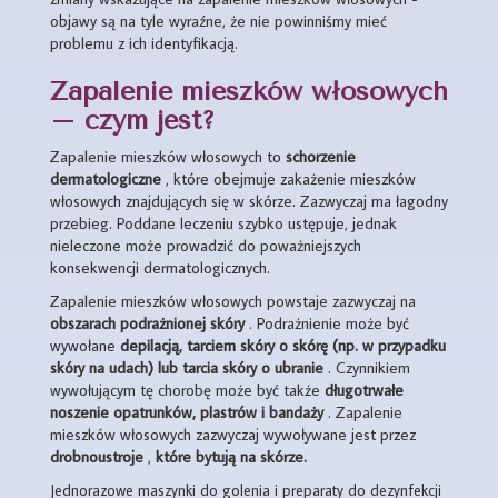
objawy są na tyle wyraźne, że nie powinniśmy mieć
problemu z ich identyfikacją.
Zapalenie mieszków włosowych
– czym jest?
Zapalenie mieszków włosowych to
schorzenie
dermatologiczne
, które obejmuje zakażenie mieszków
włosowych znajdujących się w skórze. Zazwyczaj ma łagodny
przebieg. Poddane leczeniu szybko ustępuje, jednak
nieleczone może prowadzić do poważniejszych
konsekwencji dermatologicznych.
Zapalenie mieszków włosowych powstaje zazwyczaj na
obszarach podrażnionej skóry
. Podrażnienie może być
wywołane
depilacją, tarciem skóry o skórę (np. w przypadku
skóry na udach) lub tarcia skóry o ubranie
. Czynnikiem
wywołującym tę chorobę może być także
długotrwałe
noszenie opatrunków, plastrów i bandaży
. Zapalenie
mieszków włosowych zazwyczaj wywoływane jest przez
drobnoustroje
,
które bytują na skórze.
Jednorazowe maszynki do golenia i preparaty do dezynfekcji