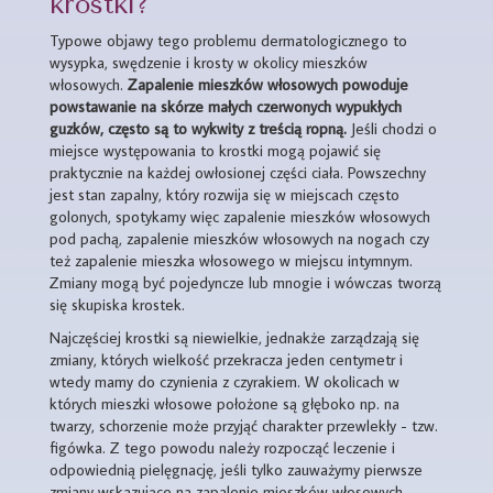
krostki?
Typowe objawy tego problemu dermatologicznego to
wysypka, swędzenie i krosty w okolicy mieszków
włosowych.
Zapalenie mieszków włosowych powoduje
powstawanie na skórze małych czerwonych wypukłych
guzków, często są to wykwity z treścią ropną.
Jeśli chodzi o
miejsce występowania to krostki mogą pojawić się
praktycznie na każdej owłosionej części ciała. Powszechny
jest stan zapalny, który rozwija się w miejscach często
golonych, spotykamy więc zapalenie mieszków włosowych
pod pachą, zapalenie mieszków włosowych na nogach czy
też zapalenie mieszka włosowego w miejscu intymnym.
Zmiany mogą być pojedyncze lub mnogie i wówczas tworzą
się skupiska krostek.
Najczęściej krostki są niewielkie, jednakże zarządzają się
zmiany, których wielkość przekracza jeden centymetr i
wtedy mamy do czynienia z czyrakiem. W okolicach w
których mieszki włosowe położone są głęboko np. na
twarzy, schorzenie może przyjąć charakter przewlekły - tzw.
figówka. Z tego powodu należy rozpocząć leczenie i
odpowiednią pielęgnację, jeśli tylko zauważymy pierwsze
zmiany wskazujące na zapalenie mieszków włosowych -