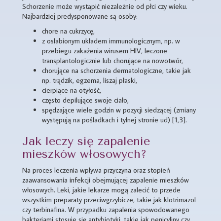
Schorzenie może wystąpić niezależnie od płci czy wieku.
Najbardziej predysponowane są osoby:
chore na cukrzycę,
z osłabionym układem immunologicznym, np. w
przebiegu zakażenia wirusem HIV, leczone
transplantologicznie lub chorujące na nowotwór,
chorujące na schorzenia dermatologiczne, takie jak
np. trądzik, egzema, liszaj płaski,
cierpiące na otyłość,
często depilujące swoje ciało,
spędzające wiele godzin w pozycji siedzącej (zmiany
występują na pośladkach i tylnej stronie ud) [1,3].
Jak leczy się zapalenie
mieszków włosowych?
Na proces leczenia wpływa przyczyna oraz stopień
zaawansowania infekcji obejmującej zapalenie mieszków
włosowych. Leki, jakie lekarze mogą zalecić to przede
wszystkim preparaty przeciwgrzybicze, takie jak klotrimazol
czy terbinafina. W przypadku zapalenia spowodowanego
bakteriami stosuje się antybiotyki, takie jak penicyliny czy