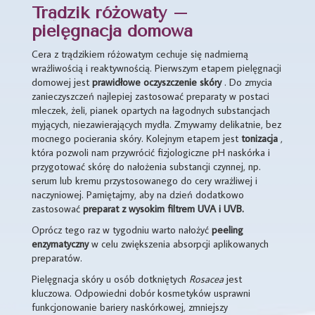
Trądzik różowaty –
pielęgnacja domowa
Cera z trądzikiem różowatym cechuje się nadmierną
wrażliwością i reaktywnością. Pierwszym etapem pielęgnacji
domowej jest
prawidłowe
oczyszczenie
skóry
. Do zmycia
zanieczyszczeń najlepiej zastosować preparaty w postaci
mleczek, żeli, pianek opartych na łagodnych substancjach
myjących, niezawierających mydła. Zmywamy delikatnie, bez
mocnego pocierania skóry. Kolejnym etapem jest
tonizacja
,
która pozwoli nam przywrócić fizjologiczne pH naskórka i
przygotować skórę do nałożenia substancji czynnej, np.
serum lub kremu przystosowanego do cery wrażliwej i
naczyniowej. Pamiętajmy, aby na dzień dodatkowo
zastosować
preparat z wysokim filtrem UVA i UVB.
Oprócz tego raz w tygodniu warto nałożyć
peeling
enzymatyczny
w celu zwiększenia absorpcji aplikowanych
preparatów.
Pielęgnacja skóry u osób dotkniętych
Rosacea
jest
kluczowa. Odpowiedni dobór kosmetyków usprawni
funkcjonowanie bariery naskórkowej, zmniejszy