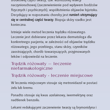
naczynioruchowej (zaczerwienienie pod wpływem bodźców
fizycznych i psychicznych), współistnienia objawów łojotoku.
Decydujący w rozpoznaniu choroby jest
rumień utrzymujący
się w centralnej części twarzy
. Biopsja skóry rzadko jest
konieczna.
Istnieje wiele metod leczenia trądziku różowatego.
Leczenie jest dobierane przez lekarza dermatologa dla
konkretnego pacjenta, w zależności od objawów trądziku
różowatego, jego przebiegu, stanu skóry, czynników
zaostrzających, chorób towarzyszących, przyjmowanych
leków i odpowiedzi na leczenie.
Trądzik różowaty – leczenie
niefarmakologiczne
Trądzik różowaty - leczenie miejscowe
W leczeniu miejscowym stosuje się metronidazol w postaci
żelu lub kremu.
Ponadto stosuje się kwas azelainowy, iwermektynę oraz
nadtlenek benzoilu.
Lekami redukującymi zaczerwienie twarzy są brymonidyna i