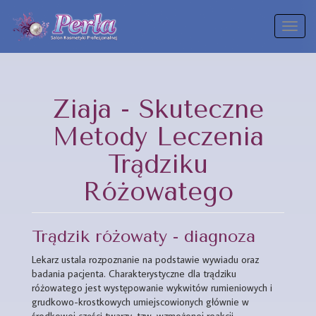
Toggl
naviga
Ziaja - Skuteczne
Metody Leczenia
Trądziku
Różowatego
Trądzik różowaty - diagnoza
Lekarz ustala rozpoznanie na podstawie wywiadu oraz
badania pacjenta. Charakterystyczne dla trądziku
różowatego jest występowanie wykwitów rumieniowych i
grudkowo-krostkowych umiejscowionych głównie w
środkowej części twarzy, tzw. wzmożonej reakcji