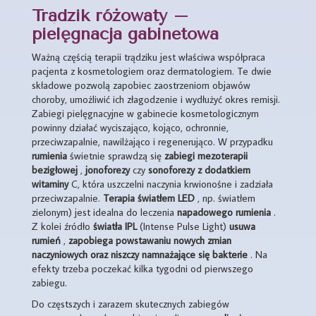
Trądzik różowaty –
pielęgnacja gabinetowa
Ważną częścią terapii trądziku jest właściwa współpraca
pacjenta z kosmetologiem oraz dermatologiem. Te dwie
składowe pozwolą zapobiec zaostrzeniom objawów
choroby, umożliwić ich złagodzenie i wydłużyć okres remisji.
Zabiegi pielęgnacyjne w gabinecie kosmetologicznym
powinny działać wyciszająco, kojąco, ochronnie,
przeciwzapalnie, nawilżająco i regenerująco. W przypadku
rumienia
świetnie sprawdzą się
zabiegi
mezoterapii
bezigłowej
,
jonoforezy
czy
sonoforezy z dodatkiem
witaminy
C, która uszczelni naczynia krwionośne i zadziała
przeciwzapalnie.
Terapia
światłem
LED
, np. światłem
zielonym) jest idealna do leczenia
napadowego
rumienia
.
Z kolei źródło
światła
IPL
(Intense Pulse Light)
usuwa
rumień
,
zapobiega
powstawaniu
nowych zmian
naczyniowych oraz niszczy namnażające się bakterie
. Na
efekty trzeba poczekać kilka tygodni od pierwszego
zabiegu.
Do częstszych i zarazem skutecznych zabiegów