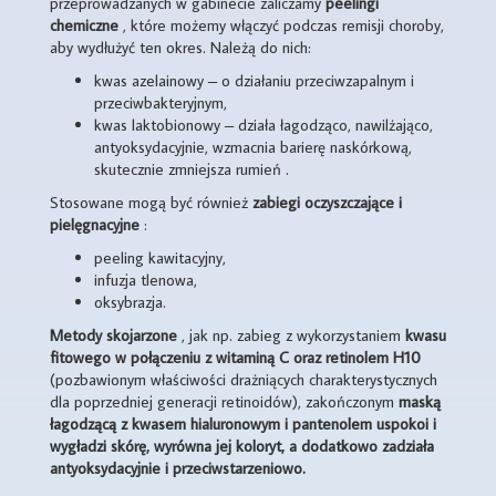
przeprowadzanych w gabinecie zaliczamy
peelingi
chemiczne
, które możemy włączyć podczas remisji choroby,
aby wydłużyć ten okres. Należą do nich:
kwas azelainowy – o działaniu przeciwzapalnym i
przeciwbakteryjnym,
kwas laktobionowy – działa łagodząco, nawilżająco,
antyoksydacyjnie, wzmacnia barierę naskórkową,
skutecznie zmniejsza rumień .
Stosowane mogą być również
zabiegi
oczyszczające i
pielęgnacyjne
:
peeling kawitacyjny,
infuzja tlenowa,
oksybrazja.
Metody
skojarzone
, jak np. zabieg z wykorzystaniem
kwasu
fitowego
w połączeniu z witaminą C oraz
retinolem H10
(pozbawionym właściwości drażniących charakterystycznych
dla poprzedniej generacji retinoidów), zakończonym
maską
łagodzącą z kwasem hialuronowym i pantenolem uspokoi i
wygładzi skórę, wyrówna jej koloryt, a dodatkowo zadziała
antyoksydacyjnie i przeciwstarzeniowo.