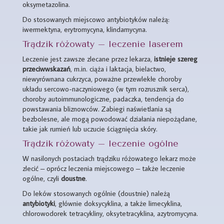
oksymetazolina.
Do stosowanych miejscowo antybiotyków należą:
iwermektyna, erytromycyna, klindamycyna.
Trądzik różowaty – leczenie laserem
Leczenie jest zawsze zlecane przez lekarza,
istnieje szereg
przeciwwskazań
, m.in. ciąża i laktacja, bielactwo,
niewyrównana cukrzyca, poważne przewlekłe choroby
układu sercowo-naczyniowego (w tym rozrusznik serca),
choroby autoimmunologiczne, padaczka, tendencja do
powstawania bliznowców. Zabiegi naświetlania są
bezbolesne, ale mogą powodować działania niepożądane,
takie jak rumień lub uczucie ściągnięcia skóry.
Trądzik różowaty – leczenie ogólne
W nasilonych postaciach trądziku różowatego lekarz może
zlecić – oprócz leczenia miejscowego – także leczenie
ogólne, czyli
doustne
.
Do leków stosowanych ogólnie (doustnie) należą
antybiotyki
, głównie doksycyklina, a także limecyklina,
chlorowodorek tetracykliny, oksytetracyklina, azytromycyna.