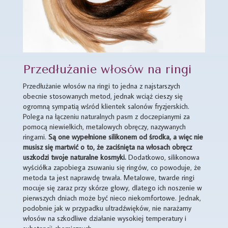
Przedłużanie włosów na ringi
Przedłużanie włosów na ringi to jedna z najstarszych
obecnie stosowanych metod, jednak wciąż cieszy się
ogromną sympatią wśród klientek salonów fryzjerskich.
Polega na łączeniu naturalnych pasm z doczepianymi za
pomocą niewielkich, metalowych obręczy, nazywanych
ringami.
Są one wypełnione silikonem od środka, a więc nie
musisz się martwić o to, że zaciśnięta na włosach obręcz
uszkodzi twoje naturalne kosmyki.
Dodatkowo, silikonowa
wyściółka zapobiega zsuwaniu się ringów, co powoduje, że
metoda ta jest naprawdę trwała. Metalowe, twarde ringi
mocuje się zaraz przy skórze głowy, dlatego ich noszenie w
pierwszych dniach może być nieco niekomfortowe. Jednak,
podobnie jak w przypadku ultradźwięków, nie narażamy
włosów na szkodliwe działanie wysokiej temperatury i