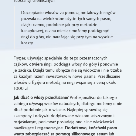
substancji chemicznych.
Doczepianie włosów za pomocą metalowych ringów
pozwala na wielokrotne użycie tych samych pasm,
dzięki czemu, podobnie jak przy metodzie
kanapkowej, raz na miesiąc możemy podciągnąć
ringi do góry, nie narażając się przy tym na wysokie
koszty.
Fryzjer, używając specjalnie do tego przeznaczonych
cążków, otwiera ringi, podciąga włosy do góry i ponownie
je zaciska. Dzięki temu obręcze nie są widoczne i nie trzeba
za każdym razem inwestować w nowe pasma. Przedłużanie
włosów u fryzjera metodą na ringi wiąże się z ceną około
1000 zł.
Jak dbać o włosy przedłużane?
Profesjonaliści do takiego
zabiegu używają włosów naturalnych, dlatego możemy o nie
dbać podobnie jak o własne. Najlepiej sprawdzą się
szampony i odżywki dedykowane włosom zniszczonym i
rozjaśnianym, ponieważ posiadają one silne właściwości
nawilżające i regeneracyjne.
Dodatkowo, końcówki pasm
warto zabezpieczać za pomocą silikonowego serum lub