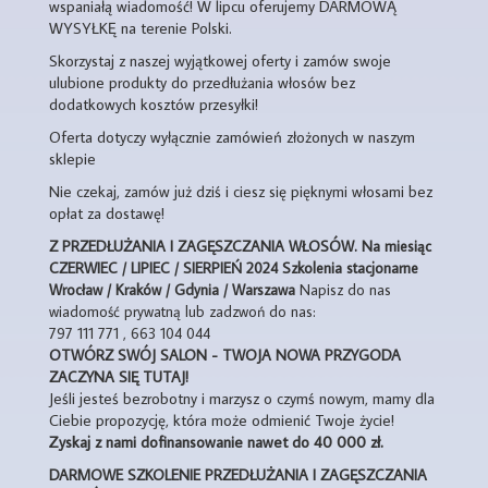
wspaniałą wiadomość! W lipcu oferujemy DARMOWĄ
WYSYŁKĘ na terenie Polski.
Skorzystaj z naszej wyjątkowej oferty i zamów swoje
ulubione produkty do przedłużania włosów bez
dodatkowych kosztów przesyłki!
Oferta dotyczy wyłącznie zamówień złożonych w naszym
sklepie
Nie czekaj, zamów już dziś i ciesz się pięknymi włosami bez
opłat za dostawę!
Z PRZEDŁUŻANIA I ZAGĘSZCZANIA WŁOSÓW.
Na miesiąc
CZERWIEC / LIPIEC / SIERPIEŃ 2024
Szkolenia stacjonarne
Wrocław / Kraków / Gdynia / Warszawa
Napisz do nas
wiadomość prywatną lub zadzwoń do nas:
797 111 771 , 663 104 044
OTWÓRZ SWÓJ SALON - TWOJA NOWA PRZYGODA
ZACZYNA SIĘ TUTAJ!
Jeśli jesteś bezrobotny i marzysz o czymś nowym, mamy dla
Ciebie propozycję, która może odmienić Twoje życie!
Zyskaj z nami dofinansowanie nawet do 40 000 zł.
DARMOWE SZKOLENIE PRZEDŁUŻANIA I ZAGĘSZCZANIA