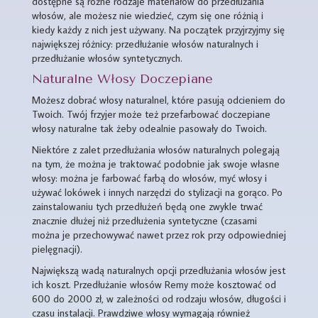
dostępne są różne rodzaje materiałów do przedłużania
włosów, ale możesz nie wiedzieć, czym się one różnią i
kiedy każdy z nich jest używany. Na początek przyjrzyjmy się
największej różnicy: przedłużanie włosów naturalnych i
przedłużanie włosów syntetycznych.
Naturalne Włosy Doczepiane
Możesz dobrać włosy naturalnel, które pasują odcieniem do
Twoich. Twój frzyjer może też przefarbować doczepiane
włosy naturalne tak żeby odealnie pasowały do Twoich.
Niektóre z zalet przedłużania włosów naturalnych polegają
na tym, że można je traktować podobnie jak swoje własne
włosy: można je farbować farbą do włosów, myć włosy i
używać lokówek i innych narzędzi do stylizacji na gorąco. Po
zainstalowaniu tych przedłużeń będą one zwykle trwać
znacznie dłużej niż przedłużenia syntetyczne (czasami
można je przechowywać nawet przez rok przy odpowiedniej
pielęgnacji).
Największą wadą naturalnych opcji przedłużania włosów jest
ich koszt. Przedłużanie włosów Remy może kosztować od
600 do 2000 zł, w zależności od rodzaju włosów, długości i
czasu instalacji. Prawdziwe włosy wymagają również