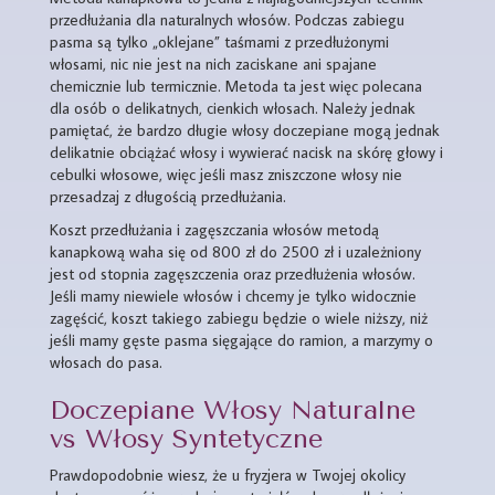
przedłużania dla naturalnych włosów. Podczas zabiegu
pasma są tylko „oklejane” taśmami z przedłużonymi
włosami, nic nie jest na nich zaciskane ani spajane
chemicznie lub termicznie. Metoda ta jest więc polecana
dla osób o delikatnych, cienkich włosach. Należy jednak
pamiętać, że bardzo długie włosy doczepiane mogą jednak
delikatnie obciążać włosy i wywierać nacisk na skórę głowy i
cebulki włosowe, więc jeśli masz zniszczone włosy nie
przesadzaj z długością przedłużania.
Koszt przedłużania i zagęszczania włosów metodą
kanapkową waha się od 800 zł do 2500 zł i uzależniony
jest od stopnia zagęszczenia oraz przedłużenia włosów.
Jeśli mamy niewiele włosów i chcemy je tylko widocznie
zagęścić, koszt takiego zabiegu będzie o wiele niższy, niż
jeśli mamy gęste pasma sięgające do ramion, a marzymy o
włosach do pasa.
Doczepiane Włosy Naturalne
vs Włosy Syntetyczne
Prawdopodobnie wiesz, że u fryzjera w Twojej okolicy