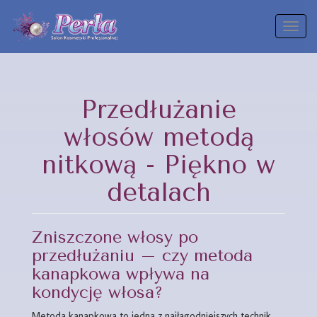
Toggl
naviga
Przedłużanie
włosów metodą
nitkową - Piękno w
detalach
Zniszczone włosy po
przedłużaniu – czy metoda
kanapkowa wpływa na
kondycję włosa?
Metoda kanapkowa to jedna z najłagodniejszych technik