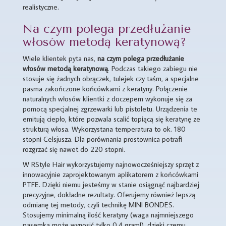
realistyczne.
Na czym polega przedłużanie
włosów metodą keratynową?
Wiele klientek pyta nas,
na czym polega przedłużanie
włosów metodą keratynową
. Podczas takiego zabiegu nie
stosuje się żadnych obrączek, tulejek czy taśm, a specjalne
pasma zakończone końcówkami z keratyny. Połączenie
naturalnych włosów klientki z doczepem wykonuje się za
pomocą specjalnej zgrzewarki lub pistoletu. Urządzenia te
emitują ciepło, które pozwala scalić topiącą się keratynę ze
strukturą włosa. Wykorzystana temperatura to ok. 180
stopni Celsjusza. Dla porównania prostownica potrafi
rozgrzać się nawet do 220 stopni.
W RStyle Hair wykorzystujemy najnowocześniejszy sprzęt z
innowacyjnie zaprojektowanym aplikatorem z końcówkami
PTFE. Dzięki niemu jesteśmy w stanie osiągnąć najbardziej
precyzyjne, dokładne rezultaty. Oferujemy również lepszą
odmianę tej metody, czyli technikę MINI BONDES.
Stosujemy minimalną ilość keratyny (waga najmniejszego
pasemka może wynosić tylko 0,4 gram!), dzięki czemu