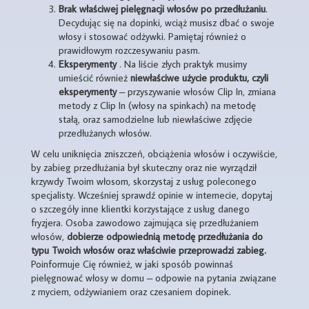
Brak właściwej pielęgnacji włosów po przedłużaniu
.
Decydując się na dopinki, wciąż musisz dbać o swoje
włosy i stosować odżywki. Pamiętaj również o
prawidłowym rozczesywaniu pasm.
Eksperymenty
. Na liście złych praktyk musimy
umieścić również
niewłaściwe użycie produktu, czyli
eksperymenty
– przyszywanie włosów Clip In, zmiana
metody z Clip In (włosy na spinkach) na metodę
stałą, oraz samodzielne lub niewłaściwe zdjęcie
przedłużanych włosów.
W celu uniknięcia zniszczeń, obciążenia włosów i oczywiście,
by zabieg przedłużania był skuteczny oraz nie wyrządził
krzywdy Twoim włosom, skorzystaj z usług poleconego
specjalisty. Wcześniej sprawdź opinie w internecie, dopytaj
o szczegóły inne klientki korzystające z usług danego
fryzjera. Osoba zawodowo zajmująca się przedłużaniem
włosów,
dobierze odpowiednią metodę przedłużania do
typu Twoich włosów oraz właściwie przeprowadzi zabieg.
Poinformuje Cię również, w jaki sposób powinnaś
pielęgnować włosy w domu – odpowie na pytania związane
z myciem, odżywianiem oraz czesaniem dopinek.