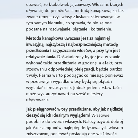
obawiać, że ktokolwiek ją zauważy. Włosami, których
używa się do przedłużania metodą kanapkową są tak
zwane remy – czyli włosy z łuskami skierowanymi w
tym samym kierunku, co sprawia, że nie są one
podatne na rozdwajanie, plątanie i kołtunienie.
Metoda kanapkowa uważana jest za najmniej
inwazyjną, najszybszą i najbezpieczniejszą metodę
przedłużania i zagęszczania włosów, a przy tym jest
relatywnie tania.
Doświadczony fryzjer jest w stanie
wykonać takie przedłużanie w godzinę, a efekt, przy
stosowaniu odpowiedniej pielęgnacji, będzie bardzo
trwały. Pasma warto podciągać co miesiąc, ponieważ
w przeciwnym wypadku włosy będą się plątać i
wyglądać nieestetycznie. Jednak jeden zestaw taśm
może wystarczyć nawet na sześć miesięcy
użytkowania.
Jak pielęgnować włosy przedłużane, aby jak najdłużej
cieszyć się ich idealnym wyglądem?
Właściwie
podobnie do swoich własnych. Należy używać dobrej
jakości szamponów, najlepiej dedykowanych włosom
zniszczonym, ponieważ posiadają one właściwości