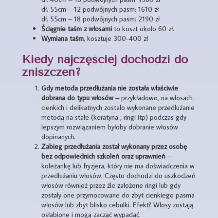
dł. 55cm – 12 podwójnych pasm: 1610 zł
dł. 55cm – 18 podwójnych pasm: 2190 zł
Ściągnie taśm z włosami
to koszt około 60 zł.
Wymiana taśm
, kosztuje 300-400 zł
Kiedy najczęściej dochodzi do
zniszczeń?
Gdy metoda przedłużania nie została właściwie
dobrana do typu włosów
– przykładowo, na włosach
cienkich i delikatnych zostało wykonane przedłużanie
metodą na stałe (keratyna , ringi itp) podczas gdy
lepszym rozwiązaniem byłoby dobranie włosów
dopinanych.
Zabieg przedłużania został wykonany przez osobę
bez odpowiednich szkoleń oraz uprawnień
–
koleżankę lub fryzjera, który nie ma doświadczenia w
przedłużaniu włosów. Często dochodzi do uszkodzeń
włosów również przez źle założone ringi lub gdy
zostały one przymocowane do zbyt cienkiego pasma
włosów lub zbyt blisko cebulki. Efekt? Włosy zostają
osłabione i mogą zacząć wypadać.