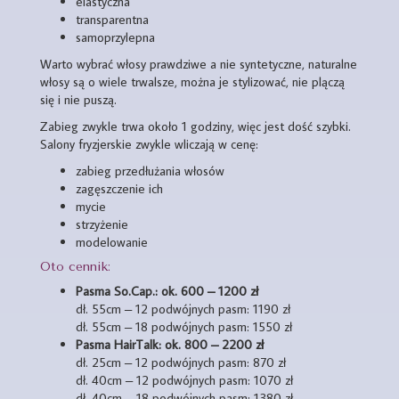
elastyczna
transparentna
samoprzylepna
Warto wybrać włosy prawdziwe a nie syntetyczne, naturalne
włosy są o wiele trwalsze, można je stylizować, nie plączą
się i nie puszą.
Zabieg zwykle trwa około 1 godziny, więc jest dość szybki.
Salony fryzjerskie zwykle wliczają w cenę:
zabieg przedłużania włosów
zagęszczenie ich
mycie
strzyżenie
modelowanie
Oto cennik:
Pasma So.Cap.: ok. 600 – 1200 zł
dł. 55cm – 12 podwójnych pasm: 1190 zł
dł. 55cm – 18 podwójnych pasm: 1550 zł
Pasma HairTalk: ok. 800 – 2200 zł
dł. 25cm – 12 podwójnych pasm: 870 zł
dł. 40cm – 12 podwójnych pasm: 1070 zł
dł. 40cm – 18 podwójnych pasm: 1380 zł