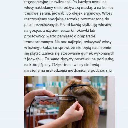
regeneracyjne i nawilżające. Po każdym myciu na
włosy nakładamy silnie odżywczą maskę, a na koniec
treściwe serum, jedwab lub olejek arganowy. Włosy
rozczesujemy specjalną szczotką przeznaczoną do
pasm przedłużanych. Przed każdą stylizacją włosów
na gorąco, z użyciem suszarki, lokówki lub
prostownicy, warto pamiętać o preparacie
termoochronnym. Na noc najlepiej związywać włosy
w luźnego koka, co sprawi, że nie będą nadmiernie
się plątać. Zaleca się stosowanie gumek wykonanych
z jedwabiu. To samo dotyczy poszewki na poduszkę,
na której śpimy. Dzięki temu włosy nie będą
narażone na uszkodzenia mechaniczne podczas snu.