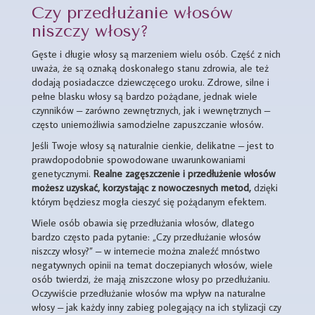
Czy przedłużanie włosów
niszczy włosy?
Gęste i długie włosy są marzeniem wielu osób. Część z nich
uważa, że są oznaką doskonałego stanu zdrowia, ale też
dodają posiadaczce dziewczęcego uroku. Zdrowe, silne i
pełne blasku włosy są bardzo pożądane, jednak wiele
czynników – zarówno zewnętrznych, jak i wewnętrznych –
często uniemożliwia samodzielne zapuszczanie włosów.
Jeśli Twoje włosy są naturalnie cienkie, delikatne – jest to
prawdopodobnie spowodowane uwarunkowaniami
genetycznymi.
Realne zagęszczenie i przedłużenie włosów
możesz uzyskać, korzystając z nowoczesnych metod,
dzięki
którym będziesz mogła cieszyć się pożądanym efektem.
Wiele osób obawia się przedłużania włosów, dlatego
bardzo często pada pytanie: „Czy przedłużanie włosów
niszczy włosy?” – w internecie można znaleźć mnóstwo
negatywnych opinii na temat doczepianych włosów, wiele
osób twierdzi, że mają zniszczone włosy po przedłużaniu.
Oczywiście przedłużanie włosów ma wpływ na naturalne
włosy – jak każdy inny zabieg polegający na ich stylizacji czy