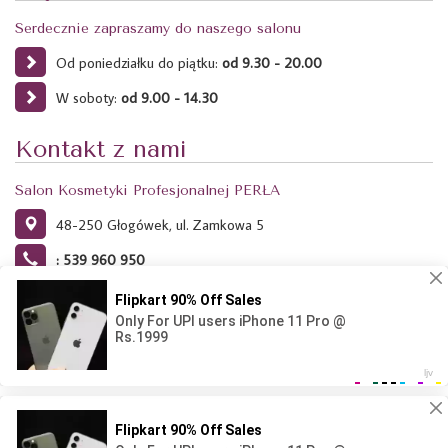
Serdecznie zapraszamy do naszego salonu
Od poniedziałku do piątku:
od 9.30 - 20.00
W soboty:
od 9.00 - 14.30
Kontakt z nami
Salon Kosmetyki Profesjonalnej PERŁA
48-250 Głogówek, ul. Zamkowa 5
: 539 960 950
Ta strona używa plików Cookies. Dowiedz się więcej o celu ich
używania i możliwości zmiany ustawień Cookies w przeglądarce.
Kliknij tutaj.
Projekt i wykonanie: Agencja Reklamowa RAVEN - 2024