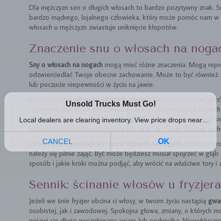
Dla mężczyzn sen o długich włosach to bardzo pozytywny znak. S
bardzo mądrego, lojalnego człowieka, który może pomóc nam w 
włosach u mężczyzn zwiastuje uniknięcie kłopotów.
Znaczenie snu o włosach na noga
Sny o włosach na nogach
mogą mieć różne znaczenia. Mogą repre
odzwierciedlać Twoje obecne zachowanie. Może to być również 
lub poczucie niepewności w życiu na jawie.
Jeśli śnią Ci się
włosy na własnych nogach
, może to oznaczać chęć
i pragnień. Być może odczuwasz gotowość do podjęcia kolejnych 
przeszkód, które by Cię powstrzymywały. Z drugiej strony, jeśli ś
interpretowane jako ostrzeżenie lub znak, że Twoje obecne za
W niektórych przypadkach
sen o włosach na nogach
może sugerow
należy się pilnie zająć. Być może będziesz musiał spojrzeć w głąb 
sposób i jakie kroki można podjąć, aby wrócić na właściwe tory i
Sennik: ścinanie włosów u fryzjera
Jeżeli we śnie fryzjer obcina ci włosy, w twoim życiu nastąpią
gwa
osobistej, jak i zawodowej. Spokojna głowa, zmiany, o których m
pojawi się długo wyczekiwany awans lub podwyżka. Niewykluczone,