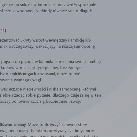
ugeruje on sukces w interesach oraz wróży spotkanie
sferze zawodowej. Niekiedy również sen o długich
ch
zentować ukryty wzrost wewnętrzny i ambicję lub
znak ostrzegawczy, wskazujący na niższą samoocenę
 pójścia do przodu w kierunku spełnienia swoich ambicji
kroków w realizacji tych planów, bez żadnych
nisz o
czyichś nogach z włosami
, może to być
chowanie wymaga uwagi.
ać uczucie niepewności i niską samoocenę, którymi
siebie i zadać sobie pytanie, dlaczego czujesz się w ten
 zacząć ponownie czuć się bezpiecznie i swojo.
łtowne zmiany
. Może to dotyczyć zarówno sfery
owa, będą miały charakter pozytywny. Na horyzoncie
 że do twojej przestrzeni osobistej zawita ktoś, kto