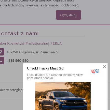
ci wycinania pojedynczych włosków, depilacja nitką
e dla tych, którzy zalewają na staranność i dokładność.
Czytaj dalej...
ontakt z nami
alon Kosmetyki Profesjonalnej PERŁA
48-250 Głogówek, ul. Zamkowa 5
: 539 960 950
s w przeglądarce. Kliknij tutaj.