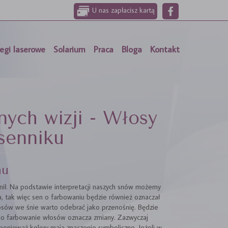
U nas zapłacisz kartą
egi laserowe
Solarium
Praca
Bloga
Kontakt
nych wizji - Włosy
senniku
nu
śnił. Na podstawie interpretacji naszych snów możemy
, tak więc sen o farbowaniu będzie również oznaczał
łosów we śnie warto odebrać jako przenośnię. Będzie
mo farbowanie włosów oznacza zmiany. Zazwyczaj
 ponieważ kolory mają znaczenie symboliczne. Jeżeli w