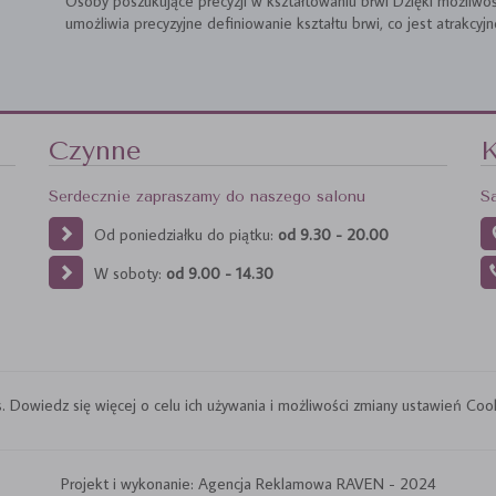
Osoby poszukujące precyzji w kształtowaniu brwi Dzięki możliwoś
umożliwia precyzyjne definiowanie kształtu brwi, co jest atrakcyjn
Czynne
K
Serdecznie zapraszamy do naszego salonu
S
Od poniedziałku do piątku:
od 9.30 - 20.00
W soboty:
od 9.00 - 14.30
 Dowiedz się więcej o celu ich używania i możliwości zmiany ustawień Cookie
Projekt i wykonanie: Agencja Reklamowa RAVEN - 2024