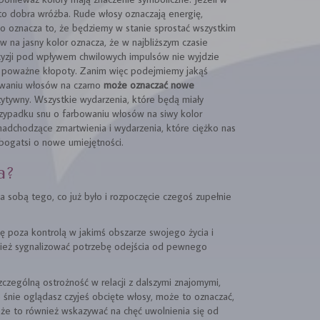
to dobra wróżba. Rude włosy oznaczają energię,
o oznacza to, że będziemy w stanie sprostać wszystkim
na jasny kolor oznacza, że w najbliższym czasie
yzji pod wpływem chwilowych impulsów nie wyjdzie
 poważne kłopoty. Zanim więc podejmiemy jakąś
bowaniu włosów na czarno
może oznaczać nowe
ozytywny. Wszystkie wydarzenia, które będą miały
rzypadku snu o farbowaniu włosów na siwy kolor
adchodzące zmartwienia i wydarzenia, które ciężko nas
 bogatsi o nowe umiejętności.
a?
sobą tego, co już było i rozpoczęcie czegoś zupełnie
ę poza kontrolą w jakimś obszarze swojego życia i
nież sygnalizować potrzebę odejścia od pewnego
czególną ostrożność w relacji z dalszymi znajomymi,
e śnie oglądasz czyjeś obcięte włosy, może to oznaczać,
 Może to również wskazywać na chęć uwolnienia się od