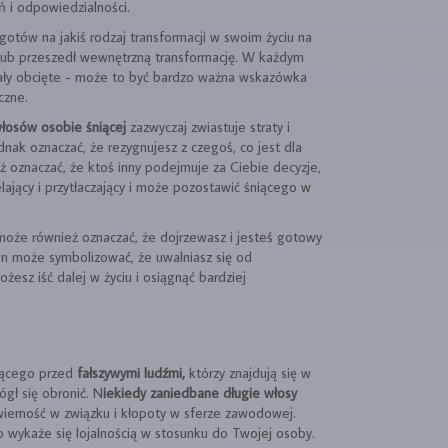
 i odpowiedzialności.
 gotów na jakiś rodzaj transformacji w swoim życiu na
 lub przeszedł wewnętrzną transformację. W każdym
tały obcięte - może to być bardzo ważna wskazówka
czne.
łosów osobie śniącej
zazwyczaj zwiastuje straty i
nak oznaczać, że rezygnujesz z czegoś, co jest dla
ż oznaczać, że ktoś inny podejmuje za Ciebie decyzje,
lający i przytłaczający i może pozostawić śniącego w
 może również oznaczać, że dojrzewasz i jesteś gotowy
ten może symbolizować, że uwalniasz się od
esz iść dalej w życiu i osiągnąć bardziej
iącego przed
fałszywymi ludźmi,
którzy znajdują się w
ógł się obronić. N
iekiedy zaniedbane długie włosy
wierność w związku i kłopoty w sferze zawodowej.
o wykaże się lojalnością w stosunku do Twojej osoby.