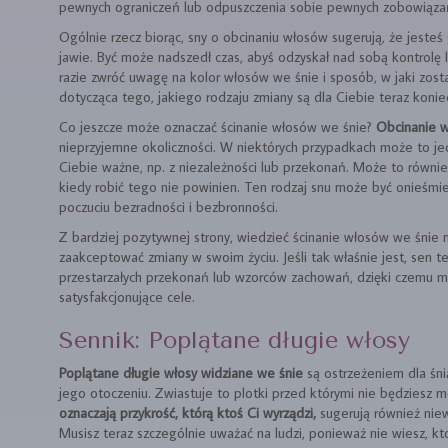
pewnych ograniczeń lub odpuszczenia sobie pewnych zobowiązań
Ogólnie rzecz biorąc, sny o obcinaniu włosów sugerują, że jesteś
jawie. Być może nadszedł czas, abyś odzyskał nad sobą kontrolę
razie zwróć uwagę na kolor włosów we śnie i sposób, w jaki zos
dotycząca tego, jakiego rodzaju zmiany są dla Ciebie teraz konie
Co jeszcze może oznaczać ścinanie włosów we śnie?
Obcinanie w
nieprzyjemne okoliczności. W niektórych przypadkach może to jed
Ciebie ważne, np. z niezależności lub przekonań. Może to równie
kiedy robić tego nie powinien. Ten rodzaj snu może być onieśmie
poczuciu bezradności i bezbronności.
Z bardziej pozytywnej strony, wiedzieć ścinanie włosów we śnie
zaakceptować zmiany w swoim życiu. Jeśli tak właśnie jest, sen 
przestarzałych przekonań lub wzorców zachowań, dzięki czemu moż
satysfakcjonujące cele.
Sennik: Poplątane długie włosy
Poplątane długie włosy widziane we śnie
są ostrzeżeniem dla śn
jego otoczeniu. Zwiastuje to plotki przed którymi nie będziesz m
oznaczają przykrość, którą ktoś Ci wyrządzi,
sugerują również nie
Musisz teraz szczególnie uważać na ludzi, ponieważ nie wiesz, kt