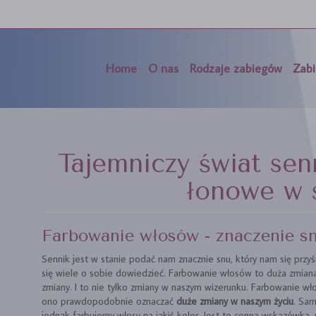
Home
O nas
Rodzaje zabiegów
Zabi
Tajemniczy świat sen
łonowe w 
Farbowanie włosów - znaczenie s
Sennik jest w stanie podać nam znacznie snu, który nam się przy
się wiele o sobie dowiedzieć. Farbowanie włosów to duża zmiana
zmiany. I to nie tylko zmiany w naszym wizerunku. Farbowanie w
ono prawdopodobnie oznaczać
duże zmiany w naszym życiu
. Sa
jednak farbujemy włosy na jakiś kolor. Jest to cenna wskazówka,