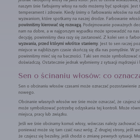
naszym śnie farbujemy włosy na rudo możemy być spokojni. Jest 
temperament i zdrowie. Kiedy śnimy o farbowaniu włosów na rud
wyzwaniom, które spotkamy na naszej drodze. Farbowanie włosów 
powinniśmy kierować się rozwagą
. Podejmowanie poważnych dec
nam na dobre, a w najgorszym wypadku może sprowadzić na nas
decyzję, powinniśmy dwa razy się zastanowić. Z kolei sen o far
wyzwania, przed którymi wkrótce staniemy
. Jest to sen raczej p
miejsce w najbliższym czasie skończą się dla nas pomyślnie. W p
powinniśmy mieć się na baczności. Taki sen może symbolizować n
doświadczą. Ostatecznie jednak wybrniemy z sytuacji mądrzejsi i
Sen o ścinaniu włosów: co oznacz
Sen o obcinaniu włosów czasami może oznaczać pozostawienie za 
nowego.
Obcinanie własnych włosów we śnie może oznaczać, że czujesz si
może symbolizować potrzebę odzyskania tej kontroli. Może rów
miejsca, pracy lub związku.
Jeśli we śnie obcinamy komuś włosy, wówczas należy zachować sz
ponieważ może się tam czaić nasz wróg. Z drugiej strony, jeśli w
że czujesz się bezsilny, jeśli chodzi o zmianę pewnych sytuacji.