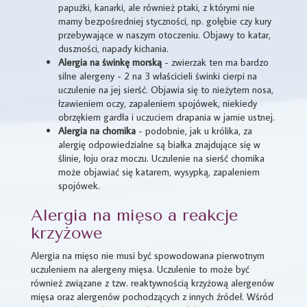
papużki, kanarki, ale również ptaki, z którymi nie
mamy bezpośredniej styczności, np. gołębie czy kury
przebywające w naszym otoczeniu. Objawy to katar,
duszności, napady kichania.
Alergia na świnkę morską
- zwierzak ten ma bardzo
silne alergeny - 2 na 3 właścicieli świnki cierpi na
uczulenie na jej sierść. Objawia się to nieżytem nosa,
łzawieniem oczy, zapaleniem spojówek, niekiedy
obrzękiem gardła i uczuciem drapania w jamie ustnej.
Alergia na chomika
- podobnie, jak u królika, za
alergię odpowiedzialne są białka znajdujące się w
ślinie, łoju oraz moczu. Uczulenie na sierść chomika
może objawiać się katarem, wysypką, zapaleniem
spojówek.
Alergia na mięso a reakcje
krzyżowe
Alergia na mięso nie musi być spowodowana pierwotnym
uczuleniem na alergeny mięsa. Uczulenie to może być
również związane z tzw. reaktywnością krzyżową alergenów
mięsa oraz alergenów pochodzących z innych źródeł. Wśród