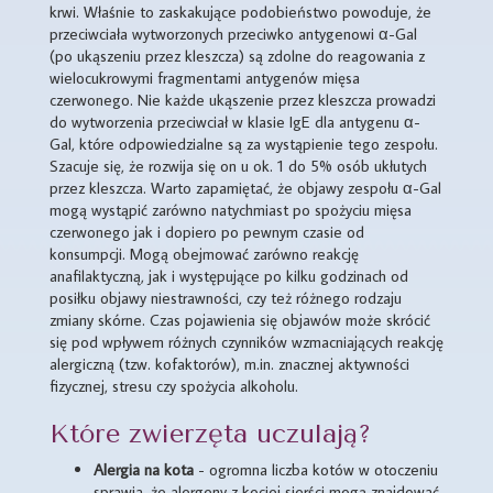
krwi. Właśnie to zaskakujące podobieństwo powoduje, że
przeciwciała wytworzonych przeciwko antygenowi α-Gal
(po ukąszeniu przez kleszcza) są zdolne do reagowania z
wielocukrowymi fragmentami antygenów mięsa
czerwonego. Nie każde ukąszenie przez kleszcza prowadzi
do wytworzenia przeciwciał w klasie IgE dla antygenu α-
Gal, które odpowiedzialne są za wystąpienie tego zespołu.
Szacuje się, że rozwija się on u ok. 1 do 5% osób ukłutych
przez kleszcza. Warto zapamiętać, że objawy zespołu α-Gal
mogą wystąpić zarówno natychmiast po spożyciu mięsa
czerwonego jak i dopiero po pewnym czasie od
konsumpcji. Mogą obejmować zarówno reakcję
anafilaktyczną, jak i występujące po kilku godzinach od
posiłku objawy niestrawności, czy też różnego rodzaju
zmiany skórne. Czas pojawienia się objawów może skrócić
się pod wpływem różnych czynników wzmacniających reakcję
alergiczną (tzw. kofaktorów), m.in. znacznej aktywności
fizycznej, stresu czy spożycia alkoholu.
Które zwierzęta uczulają?
Alergia na kota
- ogromna liczba kotów w otoczeniu
sprawia, że alergeny z kociej sierści mogą znajdować