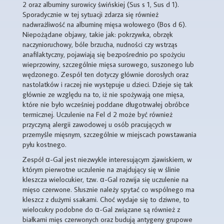
2 oraz albuminy surowicy świńskiej (Sus s 1, Sus d 1).
Sporadycznie w tej sytuacji zdarza się również
nadwrażliwość na albuminę mięsa wołowego (Bos d 6).
Niepożądane objawy, takie jak: pokrzywka, obrzęk
naczynioruchowy, bóle brzucha, nudności czy wstrząs
anafilaktyczny, pojawiają się bezpośrednio po spożyciu
wieprzowiny, szczególnie mięsa surowego, suszonego lub
wędzonego. Zespół ten dotyczy głównie dorosłych oraz
nastolatków i raczej nie występuje u dzieci. Dzieje się tak
głównie ze względu na to, iż nie spożywają one mięsa,
które nie było wcześniej poddane długotrwałej obróbce
termicznej. Uczulenie na Fel d 2 może być również
przyczyną alergii zawodowej u osób pracujących w
przemyśle mięsnym, szczególnie w miejscach powstawania
pyłu kostnego.
Zespół α-Gal jest niezwykle interesującym zjawiskiem, w
którym pierwotne uczulenie na znajdujący się w ślinie
kleszcza wielocukier, tzw. α-Gal rozwija się uczulenie na
mięso czerwone. Słusznie należy spytać co wspólnego ma
kleszcz z dużymi ssakami. Choć wydaje się to dziwne, to
wielocukry podobne do α-Gal związane są również z
białkami mięs czerwonych oraz budują antygeny grupowe