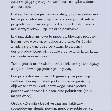
życia (znajdują się wszędzie wokół nas, nie tylko w domu,
ale i na ulicy).
Dlatego konieczne jest leczenia alergii poprzez podawanie
leków przeciwhistaminowych, rozszerzających oskrzela w
przypadku osób cierpiących na duszności lub stosowania
miejscowych leków – np. maści na pokrzywkę.
Leki przeciwhistaminowe to preparaty blokujące receptor
histaminowy wywołujący reakcje alergiczne. Wśród nich
znajdują się leki na bazie cetyryzyny, loratadyny i
desloratadyny. Dzięki nim uciążliwe objawy, jak katar, kaszel
czy łzawienie oczu mijają.
Trzeba jednak mieć świadomość, że leki te łagodzą objawy
alergii, nie likwidując jednak jej przyczyny.
Leki przeciwhistaminowe II i III generacji nie powodują
skutków ubocznych, takich jak kardiodepresyjność czy
objawy ze strony układu nerwowego. Może jednak
powodować senność lub nadmierne pobudzenie (np. u
małych dzieci).
Osoby, które miały kiedyś wstrząs anafilaktyczny
spowodowany alergią, powinny nosić przy sobie peny z