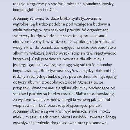
reakcje alergiczne po spożyciu mięsa są albuminy surowicy,
immunoglobuliny i α-Gal.
Albuminy surowicy to duże białka syntetyzowane w
wątrobie. Są bardzo podobne pod względem budowy u
wielu zwierząt, w tym ssaków i ptaków. W organizmach
zwierzęcych odpowiedzialne są za transport substancji
nierozpuszczalnych w wodzie oraz zapobiegają przenikaniu
wody z krwi do tkanek. Ze względu na duże podobieństwo
albuminy wykazują bardzo wysoki stopień tzw. reaktywności
krzyżowej. Czyli przeciwciała powstałe dla albuminy z
jednego gatunku zwierzęcia mogą wiązać także albuminy
innych zwierząt. Reaktywność krzyżowa między białkami tej
rodziny z różnych gatunków jest powszechna, ale najczęściej
dotyczy albumin z podobnych źródeł. Oznacza to, że
przypadki równoczesnej alergii na albuminy pochodzące od
ssaków i ptaków są bardzo rzadkie. Białka te odpowiadają
za występowanie zespołów alergii krzyżowej jak „zespół
wieprzowina – kot” oraz „zespół jajo/mięso-pierze”.
Albuminy obecne są we krwi, wydzielinach,, ślinie, moczu,
mleku, mięsie, jajach oraz łupieżu i naskórku zwierząt. Mogą
wywoływać uczulenie drogą wziewną oraz pokarmową.