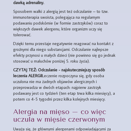
dawką adrenaliny.
Sposobem walki z alergią jest też odczulanie – to tzw.
immunoterapia swoista, polegająca na regularnym
podawaniu podskórnie (w formie zastrzyków) coraz to
większych dawek alergenu, które organizm uczy się
tolerować.
Dzięki temu przestaje negatywnie reagować na kontakt z
groźnymi dla niego substancjami. Odczulanie najlepsze
efekty przynosi u małych dzieci (nie powinno się go jednak
stosować u maluchów poniżej 5. roku życia).
CZYTAJ TEŻ: Odczulanie - najskuteczniejszy sposób
leczenia ALERGII
Leczenie rozpoczyna się, gdy osoba
uczulona nie ma żadnych objawów alergicznych i
przeprowadza w dwóch etapach: najpierw zastrzyk
podawany jest co tydzień (ten etap trwa kilka miesięcy), a
potem co 4-5 tygodni przez kilka kolejnych miesięcy.
Alergia na mięso – co więc
uczula w mięsie czerwonym
Uważa się, że głównymi alergenami odpowiadającymi za