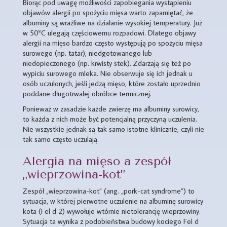
Biorąc pod uwagę możliwości zapobiegania wystąpieniu
objawów alergii po spożyciu mięsa warto zapamiętać, że
albuminy są wrażliwe na działanie wysokiej temperatury. Już
w 50ºC ulegają częściowemu rozpadowi. Dlatego objawy
alergii na mięso bardzo często występują po spożyciu mięsa
surowego (np. tatar), niedgotowanego lub
niedopieczonego (np. krwisty stek). Zdarzają się też po
wypiciu surowego mleka. Nie obserwuje się ich jednak u
osób uczulonych, jeśli jedzą mięso, które zostało uprzednio
poddane długotrwałej obróbce termicznej.
Ponieważ w zasadzie każde zwierzę ma albuminy surowicy,
to każda z nich może być potencjalną przyczyną uczulenia.
Nie wszystkie jednak są tak samo istotne klinicznie, czyli nie
tak samo często uczulają.
Alergia na mięso a zespół
„wieprzowina-kot”
Zespół „wieprzowina-kot” (ang. „pork-cat syndrome”) to
sytuacja, w której pierwotne uczulenie na albuminę surowicy
kota (Fel d 2) wywołuje wtórnie nietolerancję wieprzowiny.
Sytuacja ta wynika z podobieństwa budowy kociego Fel d