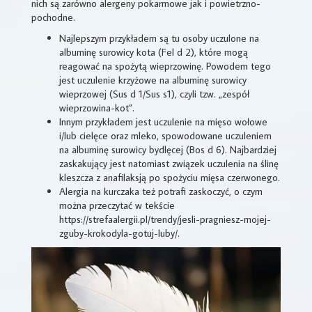
nich są zarówno alergeny pokarmowe jak i powietrzno-
pochodne.
Najlepszym przykładem są tu osoby uczulone na
albuminę surowicy kota (Fel d 2), które mogą
reagować na spożytą wieprzowinę. Powodem tego
jest uczulenie krzyżowe na albuminę surowicy
wieprzowej (Sus d 1/Sus s1), czyli tzw. „zespół
wieprzowina-kot”.
Innym przykładem jest uczulenie na mięso wołowe
i/lub cielęce oraz mleko, spowodowane uczuleniem
na albuminę surowicy bydlęcej (Bos d 6). Najbardziej
zaskakujący jest natomiast związek uczulenia na ślinę
kleszcza z anafilaksją po spożyciu mięsa czerwonego.
Alergia na kurczaka też potrafi zaskoczyć, o czym
można przeczytać w tekście
https://strefaalergii.pl/trendy/jesli-pragniesz-mojej-
zguby-krokodyla-gotuj-luby/.