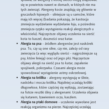
się w powietrzu nawet w domach, w których nie ma
tych zwierząt. Alergeny kocie znajdują się głównie w
gruczołach łojowych - silniejsze są u samców, które
mają ich więcej (badania pokazują, że kastracja
zmniejsza wydzielanie wydzielanie łoju, a pośrednio
zmniejsza ryzyko wystąpienia reakcji alergicznych u
właściciela). Najczęstsze objawy uczulenia na sierść
kota to kaszel, duszności oraz katar.
Alergia na psa
- źródłem alergenów jest naskórek
psa. To, czy są one silne, czy nie, zależy od rasy
zwierzęcia (a więc wyglądu sierści - najgroźniejsze są
psy, które linieją) oraz od jego płci. Najczęstsze
objawy alergii na sierść psa to katar, zapalenie
spojówek, pokrzywka. Czasami alergia może
spowodować wystąpienie astmy oskrzelowej.
Alergia na królika
- alergeny występują w ślinie,
naskórku i moczu królika. Najsilniej uczulają króliki
długowłose, które częściej się wylizują, zostawiając
na futrze resztki śliny z alergenami. Uczulenia objawia
się katarem, łzawieniem oczu, kaszlem.
Alergia na ptaki domowe
- uczulenie wywołane jest
reakcją organizmu na pierze. Najczęściej uczulają