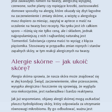
Jeśli zauważyłeś rumień na twarzy, alergiczną wysypkę,
czerwone, suche plamy czy ropiejące krostki, zastosowałeś
domowe sposoby na alergię, które okazały się zbyt łagodne
na zaczerwienienie i zmiany skórne, a wizytę u alergologa
masz dopiero za miesiąc, zapytaj w aptece o maść na
uczulenie na twarzy bez recepty. Na rynku jest ich całkiem
sporo – różnią się nie tylko ceną, ale i składem, jednak
najpopularniejszą z nich i najbardziej naturalną jest
Tormentiol. Substancja czynna maści to wyciąg z kłącza
pięciornika. Stosowany w przypadku zmian ropnych i stanów
zapalnych skóry, w tym reakcji alergicznych na twarzy.
Alergie skórne – jak ukoić
skórę?
Alergia skórna sprawia, że nasza skóra może znajdować się
w złej kondycji. Świąd, zaczerwienienie, silne przesuszenie,
wysypka alergiczna i łuszczenie się sprawiają, że wygląda
ona niekorzystnie, jest nadwrażliwa i bardzo reaktywna.
Jak już wspomniano, objawy alergii skórnej mogą uszkadzać
płaszcz hydrolipidowy skóry, który odpowiada za utrzymanie
równowagi mikrobiomu. By go odbudować, ważna jest