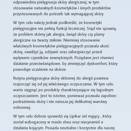
odpowiednia pielęgnacja skóry alergicznej, w tym
stosowanie naturalnych kosmetyków i innych produktów
przystosowanych do potrzeb tak wymagającej skóry
W tym celu należy jednak podkreślić, że kosmetyki
pielęgnacyjne nie pełnią funkcji leczniczej. Stąd nie sprawią,
że problem skórny jak alergia, świąd skóry czy plamy
alergiczne na twarzy zniknie. Niemniej stosowanie
właściwych kosmetyków pielęgnacyjnych pozwala ukoić
skórę, nawilżyć ją, odżywić oraz zabezpieczyć przed
wpływem czynników zewnętrznych. Pożądane jest również
działanie przeciwświądowe, by zmniejszyć dyskomfort, który
powoduje uczulenie na skórze.
Rutyna pielęgnacyjna skóry skłonnej do alergii powinna
rozpocząć się od jej właściwego oczyszczania. W tym celu
warto sięgnąć po produkty charakteryzujące się łagodnym
oczyszczaniem. Jest to istotne, ponieważ pozwala zapobiec
podrażnieniu skóry i nie narusza jej delikatnej warstwy
ochronnej.
W tym celu dobrze sprawdzi się Lipikar żel myjący , który
został wzbogacony w masło shea oraz niacynamid o
działaniu kojącym. Posiada neutralne i korzystne dla naszej