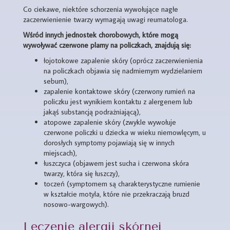
Co ciekawe, niektóre schorzenia wywołujące nagłe
zaczerwienienie twarzy wymagają uwagi reumatologa.
Wśród innych jednostek chorobowych, które mogą
wywoływać czerwone plamy na policzkach, znajdują się:
łojotokowe zapalenie skóry (oprócz zaczerwienienia
na policzkach objawia się nadmiernym wydzielaniem
sebum),
zapalenie kontaktowe skóry (czerwony rumień na
policzku jest wynikiem kontaktu z alergenem lub
jakąś substancją podrażniającą),
atopowe zapalenie skóry (zwykle wywołuje
czerwone policzki u dziecka w wieku niemowlęcym, u
dorosłych symptomy pojawiają się w innych
miejscach),
łuszczyca (objawem jest sucha i czerwona skóra
twarzy, która się łuszczy),
toczeń (symptomem są charakterystyczne rumienie
w kształcie motyla, które nie przekraczają bruzd
nosowo-wargowych).
Leczenie alergii skórnej