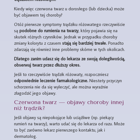
Kiedy więc czerwona twarz u dorosłego (lub dziecka) może
być objawem tej choroby?
Otóż pierwsze symptomy trądziku różowatego rzeczywiście
są
podobne do rumienia na twarzy
, który pojawia się na
skutek różnych czynników. Jednak w przypadku choroby
zmiany kolorytu z czasem
stają się bardziej trwałe.
Ponadto
zdarzają się również inne problemy skórne w tych okolicach.
Dlatego zanim udasz się do lekarza ze swoją dolegliwością,
obserwuj twarz przez dłuższy okres.
Jeśli to rzeczywiście trądzik różowaty, rozpoczniesz
odpowiednie leczenie farmakologiczne.
Niestety przyczyn
schorzenia nie da się wyleczyć, ale można wyraźnie
złagodzić jego objawy.
Czerwona twarz — objawy choroby innej
niż trądzik?
Jeśli objawy są niepokojące lub uciążliwe (np. piekący
rumień na twarzy), warto udać się do lekarza od razu. Może
to być zarówno lekarz pierwszego kontaktu, jak i
dermatolog.