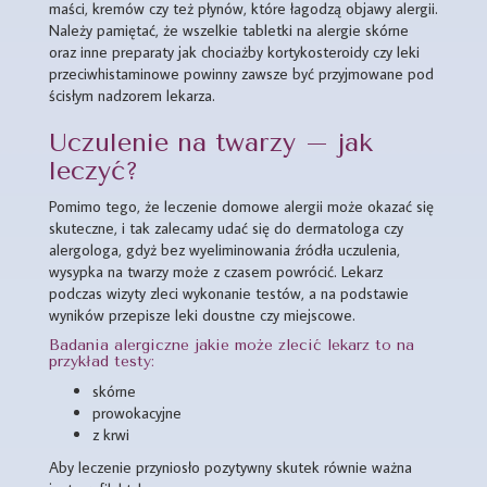
maści, kremów czy też płynów, które łagodzą objawy alergii.
Należy pamiętać, że wszelkie tabletki na alergie skórne
oraz inne preparaty jak chociażby kortykosteroidy czy leki
przeciwhistaminowe powinny zawsze być przyjmowane pod
ścisłym nadzorem lekarza.
Uczulenie na twarzy – jak
leczyć?
Pomimo tego, że leczenie domowe alergii może okazać się
skuteczne, i tak zalecamy udać się do dermatologa czy
alergologa, gdyż bez wyeliminowania źródła uczulenia,
wysypka na twarzy może z czasem powrócić. Lekarz
podczas wizyty zleci wykonanie testów, a na podstawie
wyników przepisze leki doustne czy miejscowe.
Badania alergiczne jakie może zlecić lekarz to na
przykład testy:
skórne
prowokacyjne
z krwi
Aby leczenie przyniosło pozytywny skutek równie ważna