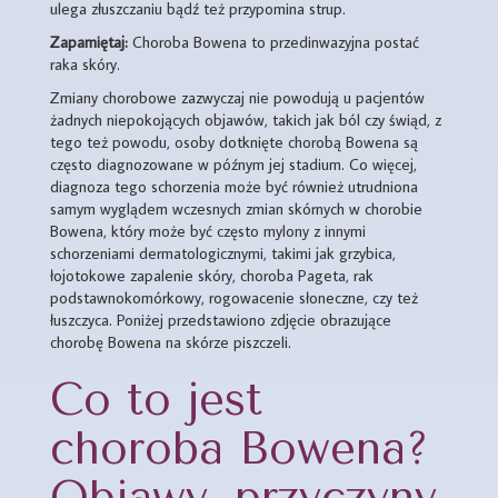
ulega złuszczaniu bądź też przypomina strup.
Zapamiętaj:
Choroba Bowena to przedinwazyjna postać
raka skóry.
Zmiany chorobowe zazwyczaj nie powodują u pacjentów
żadnych niepokojących objawów, takich jak ból czy świąd, z
tego też powodu, osoby dotknięte chorobą Bowena są
często diagnozowane w późnym jej stadium. Co więcej,
diagnoza tego schorzenia może być również utrudniona
samym wyglądem wczesnych zmian skórnych w chorobie
Bowena, który może być często mylony z innymi
schorzeniami dermatologicznymi, takimi jak grzybica,
łojotokowe zapalenie skóry, choroba Pageta, rak
podstawnokomórkowy, rogowacenie słoneczne, czy też
łuszczyca. Poniżej przedstawiono zdjęcie obrazujące
chorobę Bowena na skórze piszczeli.
Co to jest
choroba Bowena?
Objawy, przyczyny