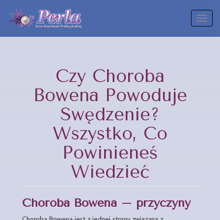
Toggl
naviga
Czy Choroba
Bowena Powoduje
Swędzenie?
Wszystko, Co
Powinieneś
Wiedzieć
Choroba Bowena
– przyczyny
Choroba Bowena jest z jednej strony związana z