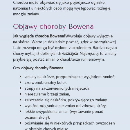
Choroba może objawiać się jako pojedyncze ognisko,
natomiast u niektórych osób mogą występować rozległe,
mnogie zmiany.
Objawy choroby Bowena
Jak wygląda choroba Bowena?
Wywołuje objawy wyłącznie
na skórze. Warto je dokładnie poznać, gdyż w początkowej
fazie rozwoju mogą być mylone z uczuleniem. Bardzo często
chorzy myślą, iż dotknęła ich
łuszczyca
. Najczęściej te zmiany
przybierają postać zmian o charakterze rumieniowym.
Oto
objawy choroby Bowena
:
zmiany na skórze, przypominające wyglądem rumień,
czerwonobrunatny kolor,
strupy na zaczerwienionych miejscach,
nieregularne brzegi zmian,
złuszczanie się naskórka, pokrywającego zmiany,
wyraźne odgraniczenie zmian od zdrowej skóry,
lekkie uwypuklenia zmian (wystawanie ponad
poziom skóry),
pojawianie się w niektórych przypadkach owrzodzeń
w obrębie chorych miejsc,