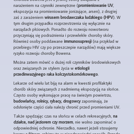
narażeniem na czynniki zewnętrzne (
promieniowanie UV
,
ekspozycja na promieniowanie jonizujące, arsen), z drugiej
zaś z zarażeniem
wirusem brodawczaka ludzkiego (HPV
). W
tym drugim przypadku rozprzestrzenia się wyłącznie na
narządach płciowych. Ponadto do rozwoju nowotworu
przyczyniają się podrażnienia i przewlekłe choroby skóry.
Również osoby poddawane
immunosupresji
(na przykład w
przebiegu HIV czy po przeszczepie narządów) mają większe
ryzyko rozwoju choroby Bowena.
Można zatem mówić o dużej roli czynników środowiskowych
oraz związanych ze stylem życia w
etiologii
przedinwazyjnego raka kolczystokomórkowego
.
Lekarze od wielu lat biją na alarm w kwestii profilaktyki
chorób skóry związanych z nadmierną ekspozycją na słońce.
Często osoby wykonujące pracę na świeżym powietrzu,
budowlańcy, rolnicy, rybacy, drogowcy
zapominają, że
odsłonięte części ciała należy chronić przed promieniami UV.
Także spędzając czas na słońcu w celach rekreacyjnych,
na
działce, nad jeziorem czy morzem
, nie wolno zapominać o
odpowiedniej ochronie. Nierzadko, nawet jeżeli stosujemy
kremy z filtrem, robimy to w nieodpowiedni sposób. Przede