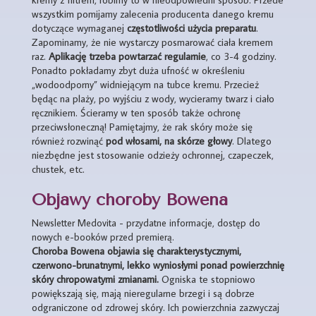
wszystkim pomijamy zalecenia producenta danego kremu
dotyczące wymaganej
częstotliwości użycia preparatu
.
Zapominamy, że nie wystarczy posmarować ciała kremem
raz.
Aplikację trzeba powtarzać regularnie
, co 3-4 godziny.
Ponadto pokładamy zbyt duża ufność w określeniu
„wodoodporny” widniejącym na tubce kremu. Przecież
będąc na plaży, po wyjściu z wody, wycieramy twarz i ciało
ręcznikiem. Ścieramy w ten sposób także ochronę
przeciwsłoneczną! Pamiętajmy, że rak skóry może się
również rozwinąć
pod włosami, na skórze głowy
. Dlatego
niezbędne jest stosowanie odzieży ochronnej, czapeczek,
chustek, etc.
Objawy choroby Bowena
Newsletter Medovita - przydatne informacje, dostęp do
nowych e-booków przed premierą.
Choroba Bowena objawia się charakterystycznymi,
czerwono-brunatnymi, lekko wyniosłymi ponad powierzchnię
skóry chropowatymi zmianami.
Ogniska te stopniowo
powiększają się, mają nieregularne brzegi i są dobrze
odgraniczone od zdrowej skóry. Ich powierzchnia zazwyczaj