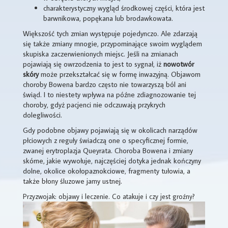
charakterystyczny wygląd środkowej części, która jest
barwnikowa, popękana lub brodawkowata.
Większość tych zmian występuje pojedynczo. Ale zdarzają
się także zmiany mnogie, przypominające swoim wyglądem
skupiska zaczerwienionych miejsc. Jeśli na zmianach
pojawiają się owrzodzenia to jest to sygnał, iż
nowotwór
skóry
może przekształcać się w formę inwazyjną. Objawom
choroby Bowena bardzo często nie towarzyszą ból ani
świąd. I to niestety wpływa na późne zdiagnozowanie tej
choroby, gdyż pacjenci nie odczuwają przykrych
dolegliwości.
Gdy podobne objawy pojawiają się w okolicach narządów
płciowych z reguły świadczą one o specyficznej formie,
zwanej erytroplazja Queyrata. Choroba Bowena i zmiany
skórne, jakie wywołuje, najczęściej dotyka jednak kończyny
dolne, okolice okołopaznokciowe, fragmenty tułowia, a
także błony śluzowe jamy ustnej.
Przyzwojak: objawy i leczenie. Co atakuje i czy jest groźny?