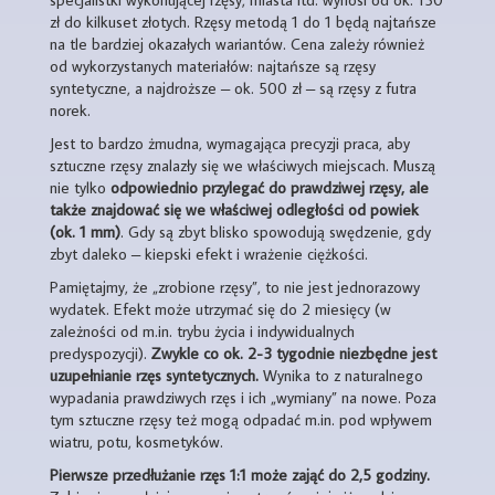
zł do kilkuset złotych. Rzęsy metodą 1 do 1 będą najtańsze
na tle bardziej okazałych wariantów. Cena zależy również
od wykorzystanych materiałów: najtańsze są rzęsy
syntetyczne, a najdroższe – ok. 500 zł – są rzęsy z futra
norek.
Jest to bardzo żmudna, wymagająca precyzji praca, aby
sztuczne rzęsy znalazły się we właściwych miejscach. Muszą
nie tylko
odpowiednio przylegać do prawdziwej rzęsy, ale
także znajdować się we właściwej odległości od powiek
(ok. 1 mm)
. Gdy są zbyt blisko spowodują swędzenie, gdy
zbyt daleko – kiepski efekt i wrażenie ciężkości.
Pamiętajmy, że „zrobione rzęsy”, to nie jest jednorazowy
wydatek. Efekt może utrzymać się do 2 miesięcy (w
zależności od m.in. trybu życia i indywidualnych
predyspozycji).
Zwykle co ok. 2-3 tygodnie niezbędne jest
uzupełnianie rzęs syntetycznych.
Wynika to z naturalnego
wypadania prawdziwych rzęs i ich „wymiany” na nowe. Poza
tym sztuczne rzęsy też mogą odpadać m.in. pod wpływem
wiatru, potu, kosmetyków.
Pierwsze przedłużanie rzęs 1:1 może zająć do 2,5 godziny.