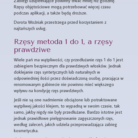
Zabiegi uzupełniające powinny trwać mniej niż godzinę.
Rzęsy objętościowe mogą potrzebować więcej czasu
podczas aplikacji, a także będą droższe.
Dorota Woźniak przestrzega przed korzystaniem z
najtańszych usług.
Rzęsy metoda 1 do 1, a rzęsy
prawdziwe
Wiele pań ma wątpliwości, czy przedłużanie rzęs 1 do 1 jest
zabiegiem bezpiecznym dla prawdziwych włosków. Jednak
doklejanie rzęs syntetycznych lub naturalnych w
odpowiedniej ilości przez doświadczoną osobę, pracująca w
renomowanym gabinecie nie powinno mieć większego
wpływu na kondycję rzęs prawdziwych.
Jeśli nie są one nadmiernie obciążone lub potraktowane
wątpliwej jakości klejem, to wypadną w swoim czasie, tak
samo, jakby nigdy nie były przedłużane. Bardzo istotne jest
jednak prawidłowe pielęgnowanie zagęszczonych rzęs,
według zaleceń, jakich udziela przeprowadzająca zabieg
kosmetyczka.