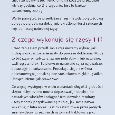
chyba że lubimy leżeć nieruchomo na kozetce przez dwie
lub trzy godziny, co 2-3 tygodnie. Jest to bardzo
czasochłonny zabieg.
Warto pamiętać, że przedłużanie rzęs metodą objętościową
polega po prostu na doklejaniu określonej ilości sztucznych
rzęs do naszej naturalnej rzęsy.
Z czego wykonuje się rzęsy 1-1?
Przed zabiegiem przedłużania rzęs możemy wybrać, jaki
rodzaj włosków zostanie użyty do procesu doklejania. Mogą
to być rzęsy syntetyczne, zwane jedwabnymi lub naturalne,
czyli rzęsy z norek. Te pierwsze uznawane są za najtrwalsze,
bezawaryjne i uniwersalne. Produkuje się je z włókna
poliestrowego, jednak są one stosunkowo miękkie, gładkie
i lśniące, niemal jak prawdziwe.
Co więcej, występują w wielu wariantach długości, grubości i
skrętu, dzięki czemu można dopasować je idealnie do
naturalnych włosków i osiągnąć nimi dowolne rezultaty.
Rzęsy z norek pozyskiwane są z kolei, jak sama nazwa
wskazuje, z futra norek. Jest to zatem towar przez jednych
znienawidzony, przez innych natomiast traktowany jako