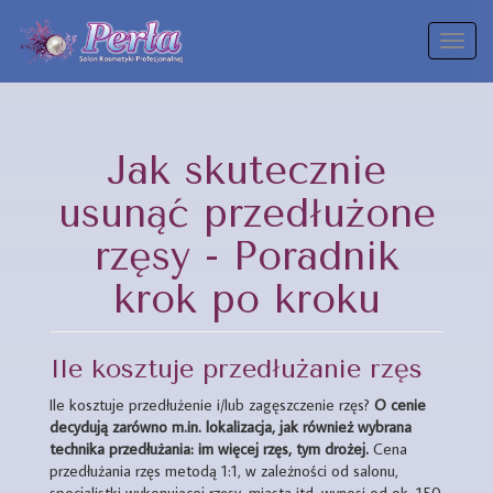
Toggl
naviga
Jak skutecznie
usunąć przedłużone
rzęsy - Poradnik
krok po kroku
Ile kosztuje przedłużanie rzęs
Ile kosztuje przedłużenie i/lub zagęszczenie rzęs?
O cenie
decydują zarówno m.in. lokalizacja, jak również wybrana
technika przedłużania: im więcej rzęs, tym drożej.
Cena
przedłużania rzęs metodą 1:1, w zależności od salonu,
specjalistki wykonującej rzęsy, miasta itd. wynosi od ok. 150