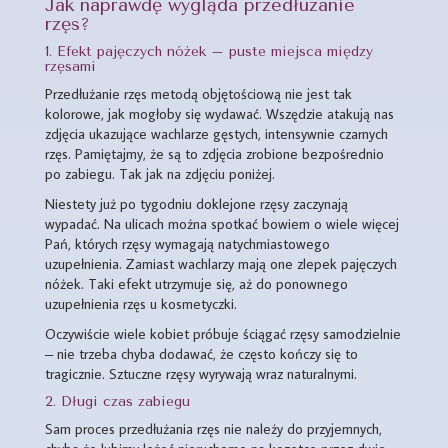
Jak naprawdę wygląda przedłużanie
rzęs?
1. Efekt pajęczych nóżek – puste miejsca między
rzęsami
Przedłużanie rzęs metodą objętościową nie jest tak
kolorowe, jak mogłoby się wydawać. Wszędzie atakują nas
zdjęcia ukazujące wachlarze gęstych, intensywnie czarnych
rzęs. Pamiętajmy, że są to zdjęcia zrobione bezpośrednio
po zabiegu. Tak jak na zdjęciu poniżej.
Niestety już po tygodniu doklejone rzęsy zaczynają
wypadać. Na ulicach można spotkać bowiem o wiele więcej
Pań, których rzęsy wymagają natychmiastowego
uzupełnienia. Zamiast wachlarzy mają one zlepek pajęczych
nóżek. Taki efekt utrzymuje się, aż do ponownego
uzupełnienia rzęs u kosmetyczki.
Oczywiście wiele kobiet próbuje ściągać rzęsy samodzielnie
– nie trzeba chyba dodawać, że często kończy się to
tragicznie. Sztuczne rzęsy wyrywają wraz naturalnymi.
2. Długi czas zabiegu
Sam proces przedłużania rzęs nie należy do przyjemnych,