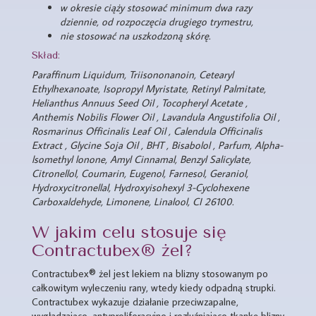
w okresie ciąży stosować minimum dwa razy
dziennie, od rozpoczęcia drugiego trymestru,
nie stosować na uszkodzoną skórę.
Skład:
Paraffinum Liquidum, Triisononanoin, Cetearyl
Ethylhexanoate, Isopropyl Myristate, Retinyl Palmitate,
Helianthus Annuus Seed Oil , Tocopheryl Acetate ,
Anthemis Nobilis Flower Oil , Lavandula Angustifolia Oil ,
Rosmarinus Officinalis Leaf Oil , Calendula Officinalis
Extract , Glycine Soja Oil , BHT , Bisabolol , Parfum, Alpha-
lsomethyl lonone, Amyl Cinnamal, Benzyl Salicylate,
Citronellol, Coumarin, Eugenol, Farnesol, Geraniol,
Hydroxycitronellal, Hydroxyisohexyl 3-Cyclohexene
Carboxaldehyde, Limonene, Linalool, CI 26100.
W jakim celu stosuje się
Contractubex® żel?
Contractubex® żel jest lekiem na blizny stosowanym po
całkowitym wyleczeniu rany, wtedy kiedy odpadną strupki.
Contractubex wykazuje działanie przeciwzapalne,
wygładzające, antyproliferacyjne i rozluźniające tkankę blizny