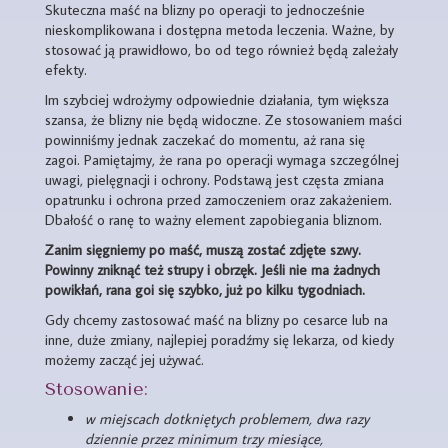
Skuteczna maść na blizny po operacji to jednocześnie
nieskomplikowana i dostępna metoda leczenia. Ważne, by
stosować ją prawidłowo, bo od tego również będą zależały
efekty.
Im szybciej wdrożymy odpowiednie działania, tym większa
szansa, że blizny nie będą widoczne. Ze stosowaniem maści
powinniśmy jednak zaczekać do momentu, aż rana się
zagoi. Pamiętajmy, że rana po operacji wymaga szczególnej
uwagi, pielęgnacji i ochrony. Podstawą jest częsta zmiana
opatrunku i ochrona przed zamoczeniem oraz zakażeniem.
Dbałość o ranę to ważny element zapobiegania bliznom.
Zanim sięgniemy po maść, muszą zostać zdjęte szwy.
Powinny zniknąć też strupy i obrzęk. Jeśli nie ma żadnych
powikłań, rana goi się szybko, już po kilku tygodniach.
Gdy chcemy zastosować maść na blizny po cesarce lub na
inne, duże zmiany, najlepiej poradźmy się lekarza, od kiedy
możemy zacząć jej używać.
Stosowanie:
w miejscach dotkniętych problemem, dwa razy
dziennie przez minimum trzy miesiące,