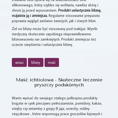
silikonowego, który szybko się wchłania, nawilża skórę i
chroni ją przed wysuszeniem.
Produkt uelastycznia bliznę,
rozjaśnia ją i zmniejsza.
Regularne stosowanie preparatu
poprawia wygląd zarówno świeżych, jak i starych blizn.
Żel na blizny może być stosowany pod makijaż. Wyrób
medyczny skutecznie zapobiega nieprawidłowemu
bliznowaceniu ran zamkniętych. Produkt zmniejsza też
uczucie swędzenia i uelastycznia bliznę.
wizaz
blizny
maść
Maść ichtiolowa - Skuteczne leczenie
pryszczy podskórnych
Warto wpisać do swojego stałego jadłospisu produkty
bogate w cynk pieczywo pełnoziarniste, pomidory, kakao,
otręby czy witaminy z grupy B jaja, orzechy, rośliny
strączkowe , które wspomogą prace gruczołów łojowych i