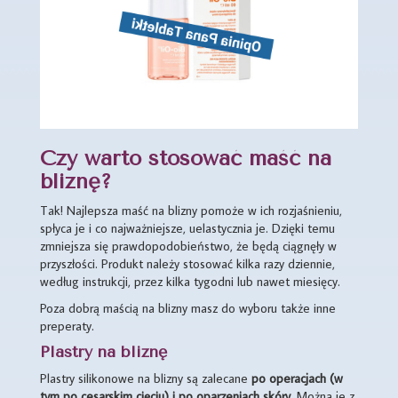
Czy warto stosować maść na
bliznę?
Tak! Najlepsza maść na blizny pomoże w ich rozjaśnieniu,
spłyca je i co najważniejsze, uelastycznia je. Dzięki temu
zmniejsza się prawdopodobieństwo, że będą ciągnęły w
przyszłości. Produkt należy stosować kilka razy dziennie,
według instrukcji, przez kilka tygodni lub nawet miesięcy.
Poza dobrą maścią na blizny masz do wyboru także inne
preperaty.
Plastry na bliznę
Plastry silikonowe na blizny są zalecane
po operacjach (w
tym po cesarskim cięciu) i po oparzeniach skóry
. Można je z