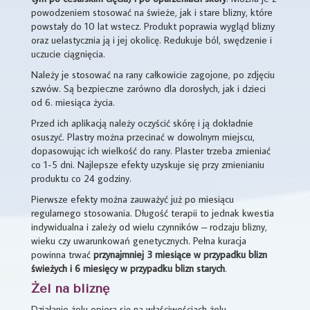
powodzeniem stosować na świeże, jak i stare blizny, które
powstały do 10 lat wstecz. Produkt poprawia wygląd blizny
oraz uelastycznia ją i jej okolicę. Redukuje ból, swędzenie i
uczucie ciągnięcia.
Należy je stosować na rany całkowicie zagojone, po zdjęciu
szwów. Są bezpieczne zarówno dla dorosłych, jak i dzieci
od 6. miesiąca życia.
Przed ich aplikacją należy oczyścić skórę i ją dokładnie
osuszyć. Plastry można przecinać w dowolnym miejscu,
dopasowując ich wielkość do rany. Plaster trzeba zmieniać
co 1-5 dni. Najlepsze efekty uzyskuje się przy zmienianiu
produktu co 24 godziny.
Pierwsze efekty można zauważyć już po miesiącu
regularnego stosowania. Długość terapii to jednak kwestia
indywidualna i zależy od wielu czynników – rodzaju blizny,
wieku czy uwarunkowań genetycznych. Pełna kuracja
powinna trwać
przynajmniej 3 miesiące w przypadku blizn
świeżych i 6 miesięcy w przypadku blizn starych
.
Żel na bliznę
Działanie żelu opiera się na właściwościach żelu