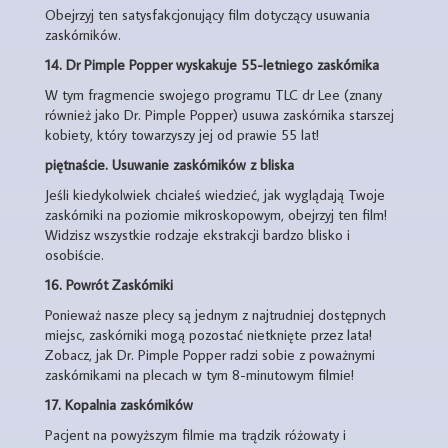
Obejrzyj ten satysfakcjonujący film dotyczący usuwania
zaskórników.
14.
Dr Pimple Popper wyskakuje 55-letniego zaskórnika
W tym fragmencie swojego programu TLC dr Lee (znany
również jako Dr. Pimple Popper) usuwa zaskórnika starszej
kobiety, który towarzyszy jej od prawie 55 lat!
piętnaście.
Usuwanie zaskórników z bliska
Jeśli kiedykolwiek chciałeś wiedzieć, jak wyglądają Twoje
zaskórniki na poziomie mikroskopowym, obejrzyj ten film!
Widzisz wszystkie rodzaje ekstrakcji bardzo blisko i
osobiście.
16.
Powrót Zaskórniki
Ponieważ nasze plecy są jednym z najtrudniej dostępnych
miejsc, zaskórniki mogą pozostać nietknięte przez lata!
Zobacz, jak Dr. Pimple Popper radzi sobie z poważnymi
zaskórnikami na plecach w tym 8-minutowym filmie!
17.
Kopalnia zaskórników
Pacjent na powyższym filmie ma trądzik różowaty i