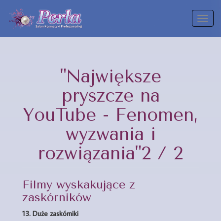
Toggl
naviga
"Największe
pryszcze na
YouTube - Fenomen,
wyzwania i
rozwiązania"2 / 2
Filmy wyskakujące z
zaskórników
13.
Duże zaskórniki