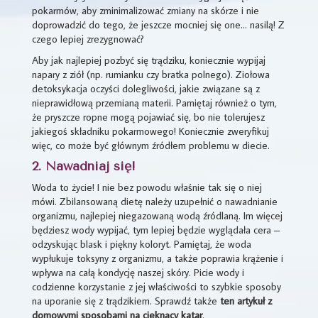
pokarmów, aby zminimalizować zmiany na skórze i nie
doprowadzić do tego, że jeszcze mocniej się one… nasilą! Z
czego lepiej zrezygnować?
Aby jak najlepiej pozbyć się trądziku, koniecznie wypijaj
napary z ziół (np. rumianku czy bratka polnego). Ziołowa
detoksykacja oczyści dolegliwości, jakie związane są z
nieprawidłową przemianą materii. Pamiętaj również o tym,
że pryszcze ropne mogą pojawiać się, bo nie tolerujesz
jakiegoś składniku pokarmowego! Koniecznie zweryfikuj
więc, co może być głównym źródłem problemu w diecie.
2. Nawadniaj się!
Woda to życie! I nie bez powodu właśnie tak się o niej
mówi. Zbilansowaną dietę należy uzupełnić o nawadnianie
organizmu, najlepiej niegazowaną wodą źródlaną. Im więcej
będziesz wody wypijać, tym lepiej będzie wyglądała cera –
odzyskując blask i piękny koloryt. Pamiętaj, że woda
wypłukuje toksyny z organizmu, a także poprawia krążenie i
wpływa na całą kondycję naszej skóry. Picie wody i
codzienne korzystanie z jej właściwości to szybkie sposoby
na uporanie się z trądzikiem. Sprawdź także
ten artykuł z
domowymi sposobami na cieknący katar
.