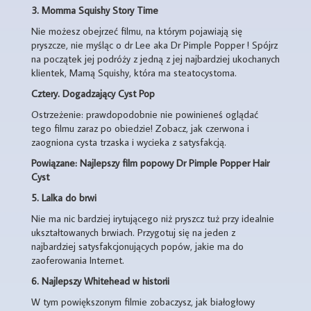
3.
Momma Squishy Story Time
Nie możesz obejrzeć filmu, na którym pojawiają się
pryszcze, nie myśląc o dr Lee aka Dr Pimple Popper ! Spójrz
na początek jej podróży z jedną z jej najbardziej ukochanych
klientek, Mamą Squishy, ​​która ma steatocystoma.
Cztery.
Dogadzający Cyst Pop
Ostrzeżenie: prawdopodobnie nie powinieneś oglądać
tego filmu zaraz po obiedzie! Zobacz, jak czerwona i
zaogniona cysta trzaska i wycieka z satysfakcją.
Powiązane: Najlepszy film popowy Dr Pimple Popper Hair
Cyst
5.
Lalka do brwi
Nie ma nic bardziej irytującego niż pryszcz tuż przy idealnie
ukształtowanych brwiach. Przygotuj się na jeden z
najbardziej satysfakcjonujących popów, jakie ma do
zaoferowania Internet.
6.
Najlepszy Whitehead w historii
W tym powiększonym filmie zobaczysz, jak białogłowy