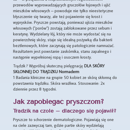
przewodów wyprowadzających gruczołów łojowych i ujść
mieszków włosowych – powoduje nie tylko nieestetyczne
błyszczenie się twarzy, ale też pojawienie się krost i
wyprysków. Pryszcze powstają, ponieważ ujścia mieszków
włosowych ("porów") zostają zablokowane przez sebum i
keratynę. Wydzielany łój, który nie może wydostać się na
powierzchnię skóry, staje się idealną pożywką dla bakterii
beztlenowych, które zaczynają się patologicznie namnażać.
Rezultatem jest powstanie zaskórnika, stanu zapalnego i
następnie wypełnionej ropą i osoczem krosty.
Trądzik ? Wypróbuj skuteczną pielęgnację
DLA SKÓRY
SKŁONNEJ DO TRĄDZKU Normaderm
1 Badania kliniczne na grupie 50 kobiet ze skórą skłonną do
powstawnia trądziku. Skóra wrażliwa. Stosowanie: 2x
dziennie przez 8 tygodni.
Jak zapobiegać pryszczom?
Trądzik na czole – dlaczego się pojawił?
Pryszcze to schorzenie dermatologiczne. Pojawiają się one
na ciele zazwyczaj tam, gdzie partie skóry wydzielają