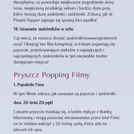
rhinophyma, co powoduje zwiększone pogrubienie skóry
nosa, zwiększoną produkcję sebum i bardzo duże pory,
które tworzą duże zaskórniki i zaskórniki. Zobacz, jak dr
Pimple Popper zajmuje się sprawą bez wysiłku!
18.
Usuwanie zaskórników w uchu
Czy wiesz, że możesz dostać zaskórników
wewnątrz
twoich
uszu? Obejrzyj ten film kompilacji, w którym pojawiają się
pryszcze, przedstawiające niektóre z największych i
najczarniejszych zaskórników w tym niezwykle trudno
dostępnym miejscu!
Pryszcz Popping Filmy
1. Popaholic Fave
W tym filmie zobacz, jak usuwane są pryszcze i zaskórniki.
dwa.
20-letni Zit pękł
Czasami pryszcze maskują się, a ludzie mylą je z tkanką
bliznowatą i mogą pozostać niezauważone przez lata! Patrz
na to rodzina walczyć z 20-letnią cystą, która żyła na
plecach ich syna.