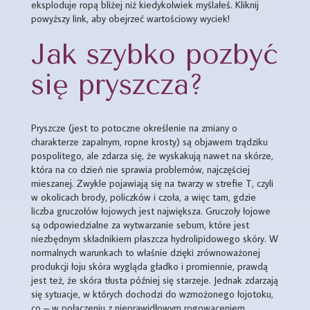
eksploduje ropą bliżej niż kiedykolwiek myślałeś. Kliknij
powyższy link, aby obejrzeć wartościowy wyciek!
Jak szybko pozbyć
się pryszcza?
Pryszcze (jest to potoczne określenie na zmiany o
charakterze zapalnym, ropne krosty) są objawem trądziku
pospolitego, ale zdarza się, że wyskakują nawet na skórze,
która na co dzień nie sprawia problemów, najczęściej
mieszanej. Zwykle pojawiają się na twarzy w strefie T, czyli
w okolicach brody, policzków i czoła, a więc tam, gdzie
liczba gruczołów łojowych jest największa. Gruczoły łojowe
są odpowiedzialne za wytwarzanie sebum, które jest
niezbędnym składnikiem płaszcza hydrolipidowego skóry. W
normalnych warunkach to właśnie dzięki zrównoważonej
produkcji łoju skóra wygląda gładko i promiennie, prawdą
jest też, że skóra tłusta później się starzeje. Jednak zdarzają
się sytuacje, w których dochodzi do wzmożonego łojotoku,
co – w połączeniu z nieprawidłowym rogowaceniem