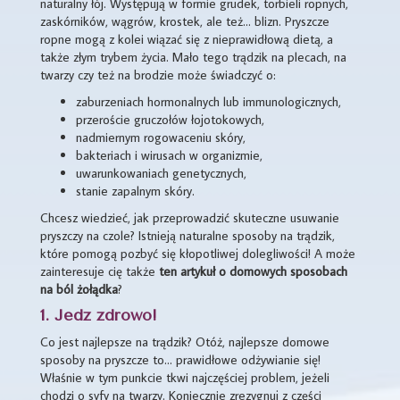
naturalny łój. Występują w formie grudek, torbieli ropnych,
zaskórników, wągrów, krostek, ale też… blizn. Pryszcze
ropne mogą z kolei wiązać się z nieprawidłową dietą, a
także złym trybem życia. Mało tego trądzik na plecach, na
twarzy czy też na brodzie może świadczyć o:
zaburzeniach hormonalnych lub immunologicznych,
przeroście gruczołów łojotokowych,
nadmiernym rogowaceniu skóry,
bakteriach i wirusach w organizmie,
uwarunkowaniach genetycznych,
stanie zapalnym skóry.
Chcesz wiedzieć, jak przeprowadzić skuteczne usuwanie
pryszczy na czole? Istnieją naturalne sposoby na trądzik,
które pomogą pozbyć się kłopotliwej dolegliwości! A może
zainteresuje cię także
ten artykuł o domowych sposobach
na ból żołądka
?
1. Jedz zdrowo!
Co jest najlepsze na trądzik? Otóż, najlepsze domowe
sposoby na pryszcze to… prawidłowe odżywianie się!
Właśnie w tym punkcie tkwi najczęściej problem, jeżeli
chodzi o syfy na twarzy. Koniecznie zrezygnuj z części