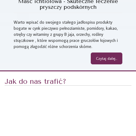
Maść ichtiolowa - Skuteczne leczenie
pryszczy podskórnych
Warto wpisać do swojego stałego jadłospisu produkty
bogate w cynk pieczywo pełnoziarniste, pomidory, kakao,
otręby czy witaminy z grupy B jaja, orzechy, rośliny
strączkowe , które wspomogą prace gruczołów łojowych i
pomogą złagodzić różne schorzenia skórne.
Czytaj dalej...
Jak do nas trafić?