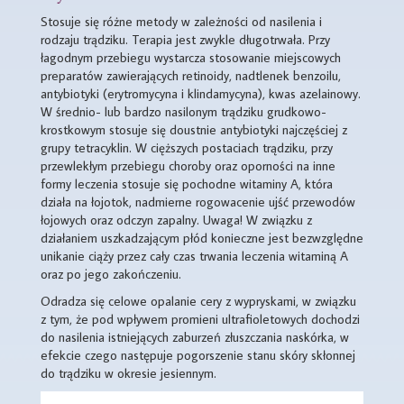
Stosuje się różne metody w zależności od nasilenia i
rodzaju trądziku. Terapia jest zwykle długotrwała. Przy
łagodnym przebiegu wystarcza stosowanie miejscowych
preparatów zawierających retinoidy, nadtlenek benzoilu,
antybiotyki (erytromycyna i klindamycyna), kwas azelainowy.
W średnio- lub bardzo nasilonym trądziku grudkowo-
krostkowym stosuje się doustnie antybiotyki najczęściej z
grupy tetracyklin. W cięższych postaciach trądziku, przy
przewlekłym przebiegu choroby oraz oporności na inne
formy leczenia stosuje się pochodne witaminy A, która
działa na łojotok, nadmierne rogowacenie ujść przewodów
łojowych oraz odczyn zapalny. Uwaga! W związku z
działaniem uszkadzającym płód konieczne jest bezwzględne
unikanie ciąży przez cały czas trwania leczenia witaminą A
oraz po jego zakończeniu.
Odradza się celowe opalanie cery z wypryskami, w związku
z tym, że pod wpływem promieni ultrafioletowych dochodzi
do nasilenia istniejących zaburzeń złuszczania naskórka, w
efekcie czego następuje pogorszenie stanu skóry skłonnej
do trądziku w okresie jesiennym.