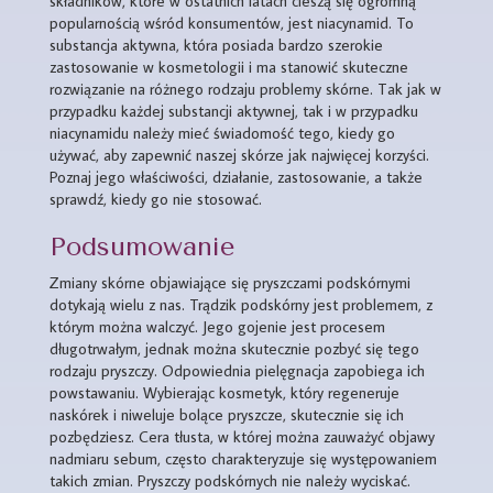
składników, które w ostatnich latach cieszą się ogromną
popularnością wśród konsumentów, jest niacynamid. To
substancja aktywna, która posiada bardzo szerokie
zastosowanie w kosmetologii i ma stanowić skuteczne
rozwiązanie na różnego rodzaju problemy skórne. Tak jak w
przypadku każdej substancji aktywnej, tak i w przypadku
niacynamidu należy mieć świadomość tego, kiedy go
używać, aby zapewnić naszej skórze jak najwięcej korzyści.
Poznaj jego właściwości, działanie, zastosowanie, a także
sprawdź, kiedy go nie stosować.
Podsumowanie
Zmiany skórne objawiające się pryszczami podskórnymi
dotykają wielu z nas. Trądzik podskórny jest problemem, z
którym można walczyć. Jego gojenie jest procesem
długotrwałym, jednak można skutecznie pozbyć się tego
rodzaju pryszczy. Odpowiednia pielęgnacja zapobiega ich
powstawaniu. Wybierając kosmetyk, który regeneruje
naskórek i niweluje bolące pryszcze, skutecznie się ich
pozbędziesz. Cera tłusta, w której można zauważyć objawy
nadmiaru sebum, często charakteryzuje się występowaniem
takich zmian. Pryszczy podskórnych nie należy wyciskać.