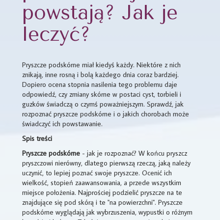
powstają? Jak je
leczyć?
Pryszcze podskórne miał kiedyś każdy. Niektóre z nich
znikają, inne rosną i bolą każdego dnia coraz bardziej.
Dopiero ocena stopnia nasilenia tego problemu daje
odpowiedź, czy zmiany skórne w postaci cyst, torbieli i
guzków świadczą o czymś poważniejszym. Sprawdź, jak
rozpoznać pryszcze podskórne i o jakich chorobach może
świadczyć ich powstawanie.
Spis treści
Pryszcze podskórne
- jak je rozpoznać? W końcu pryszcz
pryszczowi nierówny, dlatego pierwszą rzeczą, jaką należy
uczynić, to lepiej poznać swoje pryszcze. Ocenić ich
wielkość, stopień zaawansowania, a przede wszystkim
miejsce położenia. Najprościej podzielić pryszcze na te
znajdujące się pod skórą i te "na powierzchni". Pryszcze
podskórne wyglądają jak wybrzuszenia, wypustki o różnym