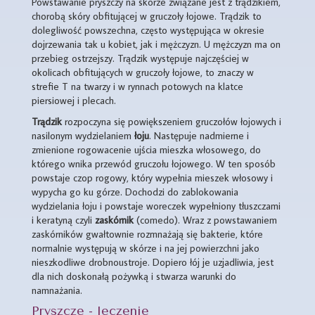
Powstawanie pryszczy na skórze związane jest z trądzikiem,
chorobą skóry obfitującej w gruczoły łojowe. Trądzik to
dolegliwość powszechna, często występująca w okresie
dojrzewania tak u kobiet, jak i mężczyzn. U mężczyzn ma on
przebieg ostrzejszy. Trądzik występuje najczęściej w
okolicach obfitujących w gruczoły łojowe, to znaczy w
strefie T na twarzy i w rynnach potowych na klatce
piersiowej i plecach.
Trądzik
rozpoczyna się powiększeniem gruczołów łojowych i
nasilonym wydzielaniem
łoju
. Następuje nadmierne i
zmienione rogowacenie ujścia mieszka włosowego, do
którego wnika przewód gruczołu łojowego. W ten sposób
powstaje czop rogowy, który wypełnia mieszek włosowy i
wypycha go ku górze. Dochodzi do zablokowania
wydzielania łoju i powstaje woreczek wypełniony tłuszczami
i keratyną czyli
zaskórnik
(comedo). Wraz z powstawaniem
zaskórników gwałtownie rozmnażają się bakterie, które
normalnie występują w skórze i na jej powierzchni jako
nieszkodliwe drobnoustroje. Dopiero łój je uzjadliwia, jest
dla nich doskonałą pożywką i stwarza warunki do
namnażania.
Pryszcze - leczenie