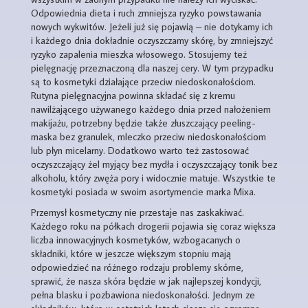
Odpowiednia dieta i ruch zmniejsza ryzyko powstawania
nowych wykwitów. Jeżeli już się pojawią – nie dotykamy ich
i każdego dnia dokładnie oczyszczamy skórę, by zmniejszyć
ryzyko zapalenia mieszka włosowego. Stosujemy też
pielęgnację przeznaczoną dla naszej cery. W tym przypadku
są to kosmetyki działające przeciw niedoskonałościom.
Rutyna pielęgnacyjna powinna składać się z kremu
nawilżającego używanego każdego dnia przed nałożeniem
makijażu, potrzebny będzie także złuszczający peeling-
maska bez granulek, mleczko przeciw niedoskonałościom
lub płyn micelarny. Dodatkowo warto też zastosować
oczyszczający żel myjący bez mydła i oczyszczający tonik bez
alkoholu, który zwęża pory i widocznie matuje. Wszystkie te
kosmetyki posiada w swoim asortymencie marka Mixa.
Przemysł kosmetyczny nie przestaje nas zaskakiwać.
Każdego roku na półkach drogerii pojawia się coraz większa
liczba innowacyjnych kosmetyków, wzbogacanych o
składniki, które w jeszcze większym stopniu mają
odpowiedzieć na różnego rodzaju problemy skórne,
sprawić, że nasza skóra będzie w jak najlepszej kondycji,
pełna blasku i pozbawiona niedoskonałości. Jednym ze