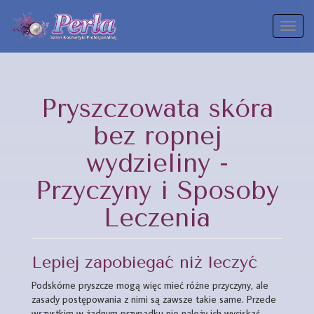
Toggl
naviga
Pryszczowata skóra
bez ropnej
wydzieliny -
Przyczyny i Sposoby
Leczenia
Lepiej zapobiegać niż leczyć
Podskórne pryszcze mogą więc mieć różne przyczyny, ale
zasady postępowania z nimi są zawsze takie same. Przede
wszystkim w żadnym przypadku nie należy ich wyciskać.