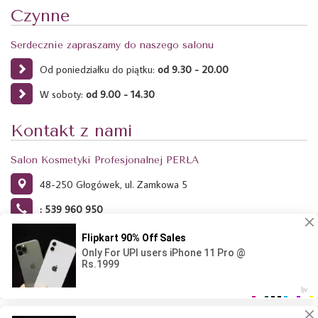
Czynne
Serdecznie zapraszamy do naszego salonu
Od poniedziałku do piątku:
od 9.30 - 20.00
W soboty:
od 9.00 - 14.30
Kontakt z nami
Salon Kosmetyki Profesjonalnej PERŁA
48-250 Głogówek, ul. Zamkowa 5
: 539 960 950
Ta strona używa plików Cookies. Dowiedz się więcej o celu ich
używania i możliwości zmiany ustawień Cookies w przeglądarce.
Kliknij tutaj.